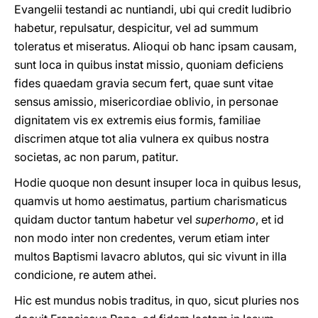
Evangelii testandi ac nuntiandi, ubi qui credit ludibrio
habetur, repulsatur, despicitur, vel ad summum
toleratus et miseratus. Alioqui ob hanc ipsam causam,
sunt loca in quibus instat missio, quoniam deficiens
fides quaedam gravia secum fert, quae sunt vitae
sensus amissio, misericordiae oblivio, in personae
dignitatem vis ex extremis eius formis, familiae
discrimen atque tot alia vulnera ex quibus nostra
societas, ac non parum, patitur.
Hodie quoque non desunt insuper loca in quibus Iesus,
quamvis ut homo aestimatus, partium charismaticus
quidam ductor tantum habetur vel
superhomo
, et id
non modo inter non credentes, verum etiam inter
multos Baptismi lavacro ablutos, qui sic vivunt in illa
condicione, re autem athei.
Hic est mundus nobis traditus, in quo, sicut pluries nos