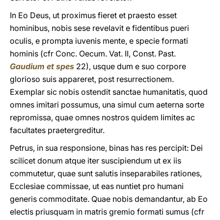
In Eo Deus, ut proximus fieret et praesto esset
hominibus, nobis sese revelavit e fidentibus pueri
oculis, e prompta iuvenis mente, e specie formati
hominis (cfr Conc. Oecum. Vat. II, Const. Past.
Gaudium et spes
22), usque dum e suo corpore
glorioso suis appareret, post resurrectionem.
Exemplar sic nobis ostendit sanctae humanitatis, quod
omnes imitari possumus, una simul cum aeterna sorte
repromissa, quae omnes nostros quidem limites ac
facultates praetergreditur.
Petrus, in sua responsione, binas has res percipit: Dei
scilicet donum atque iter suscipiendum ut ex iis
commutetur, quae sunt salutis inseparabiles rationes,
Ecclesiae commissae, ut eas nuntiet pro humani
generis commoditate. Quae nobis demandantur, ab Eo
electis priusquam in matris gremio formati sumus (cfr