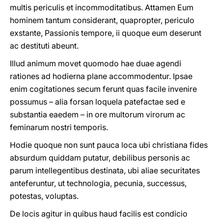
multis periculis et incommoditatibus. Attamen Eum
hominem tantum considerant, quapropter, periculo
exstante, Passionis tempore, ii quoque eum deserunt
ac destituti abeunt.
Illud animum movet quomodo hae duae agendi
rationes ad hodierna plane accommodentur. Ipsae
enim cogitationes secum ferunt quas facile invenire
possumus – alia forsan loquela patefactae sed e
substantia eaedem – in ore multorum virorum ac
feminarum nostri temporis.
Hodie quoque non sunt pauca loca ubi christiana fides
absurdum quiddam putatur, debilibus personis ac
parum intellegentibus destinata, ubi aliae securitates
anteferuntur, ut technologia, pecunia, successus,
potestas, voluptas.
De locis agitur in quibus haud facilis est condicio