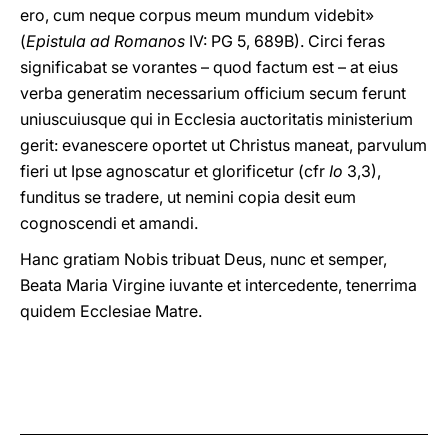
ero, cum neque corpus meum mundum videbit»
(
Epistula ad Romanos
IV: PG 5, 689B). Circi feras
significabat se vorantes – quod factum est – at eius
verba generatim necessarium officium secum ferunt
uniuscuiusque qui in Ecclesia auctoritatis ministerium
gerit: evanescere oportet ut Christus maneat, parvulum
fieri ut Ipse agnoscatur et glorificetur (cfr
Io
3,3),
funditus se tradere, ut nemini copia desit eum
cognoscendi et amandi.
Hanc gratiam Nobis tribuat Deus, nunc et semper,
Beata Maria Virgine iuvante et intercedente, tenerrima
quidem Ecclesiae Matre.