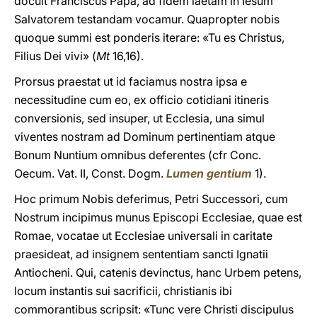
docuit Franciscus Papa, ad fidem laetam in Iesum
Salvatorem testandam vocamur. Quapropter nobis
quoque summi est ponderis iterare: «Tu es Christus,
Filius Dei vivi» (
Mt
16,16).
Prorsus praestat ut id faciamus nostra ipsa e
necessitudine cum eo, ex officio cotidiani itineris
conversionis, sed insuper, ut Ecclesia, una simul
viventes nostram ad Dominum pertinentiam atque
Bonum Nuntium omnibus deferentes (cfr Conc.
Oecum. Vat. II, Const. Dogm.
Lumen gentium
1).
Hoc primum Nobis deferimus, Petri Successori, cum
Nostrum incipimus munus Episcopi Ecclesiae, quae est
Romae, vocatae ut Ecclesiae universali in caritate
praesideat, ad insignem sententiam sancti Ignatii
Antiocheni. Qui, catenis devinctus, hanc Urbem petens,
locum instantis sui sacrificii, christianis ibi
commorantibus scripsit: «Tunc vere Christi discipulus