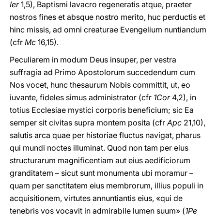
Ier
1,5), Baptismi lavacro regeneratis atque, praeter
nostros fines et absque nostro merito, huc perductis et
hinc missis, ad omni creaturae Evengelium nuntiandum
(cfr
Mc
16,15).
Peculiarem in modum Deus insuper, per vestra
suffragia ad Primo Apostolorum succedendum cum
Nos vocet, hunc thesaurum Nobis committit, ut, eo
iuvante, fideles simus administrator (cfr
1Cor
4,2), in
totius Ecclesiae mystici corporis beneficium; sic Ea
semper sit civitas supra montem posita (cfr
Apc
21,10),
salutis arca quae per historiae fluctus navigat, pharus
qui mundi noctes illuminat. Quod non tam per eius
structurarum magnificentiam aut eius aedificiorum
granditatem – sicut sunt monumenta ubi moramur –
quam per sanctitatem eius membrorum, illius populi in
acquisitionem, virtutes annuntiantis eius, «qui de
tenebris vos vocavit in admirabile lumen suum» (
1Pe