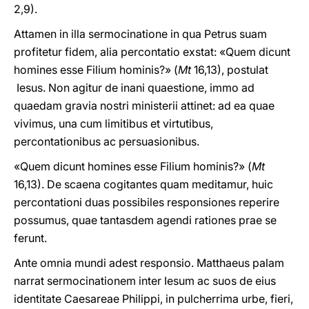
2,9).
Attamen in illa sermocinatione in qua Petrus suam
profitetur fidem, alia percontatio exstat: «Quem dicunt
homines esse Filium hominis?» (
Mt
16,13), postulat
Iesus. Non agitur de inani quaestione, immo ad
quaedam gravia nostri ministerii attinet: ad ea quae
vivimus, una cum limitibus et virtutibus,
percontationibus ac persuasionibus.
«Quem dicunt homines esse Filium hominis?» (
Mt
16,13). De scaena cogitantes quam meditamur, huic
percontationi duas possibiles responsiones reperire
possumus, quae tantasdem agendi rationes prae se
ferunt.
Ante omnia mundi adest responsio. Matthaeus palam
narrat sermocinationem inter Iesum ac suos de eius
identitate Caesareae Philippi, in pulcherrima urbe, fieri,