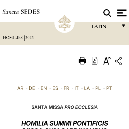
Sancta
SEDES
LATIN
HOMILIES
2025
FRANÇAIS
ENGLISH
ITALIANO
PORTUGUÊS
ESPAÑOL
AR
-
DE
-
EN
-
ES
-
FR
-
IT
-
LA
-
PL
-
PT
DEUTSCH
POLSKI
SANTA MISSA
PRO ECCLESIA
العربيّة
HOMILIA SUMMI PONTIFICIS
中文