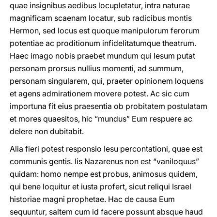
quae insignibus aedibus locupletatur, intra naturae
magnificam scaenam locatur, sub radicibus montis
Hermon, sed locus est quoque manipulorum ferorum
potentiae ac proditionum infidelitatumque theatrum.
Haec imago nobis praebet mundum qui Iesum putat
personam prorsus nullius momenti, ad summum,
personam singularem, qui, praeter opinionem loquens
et agens admirationem movere potest. Ac sic cum
importuna fit eius praesentia ob probitatem postulatam
et mores quaesitos, hic “mundus” Eum respuere ac
delere non dubitabit.
Alia fieri potest responsio Iesu percontationi, quae est
communis gentis. Iis Nazarenus non est “vaniloquus”
quidam: homo nempe est probus, animosus quidem,
qui bene loquitur et iusta profert, sicut reliqui Israel
historiae magni prophetae. Hac de causa Eum
sequuntur, saltem cum id facere possunt absque haud