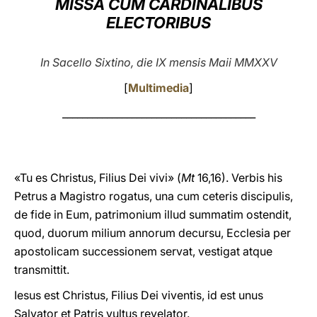
MISSA CUM CARDINALIBUS
ELECTORIBUS
LATINE
In Sacello Sixtino, die IX mensis Maii MMXXV
[
Multimedia
]
_______________________________________
«Tu es Christus, Filius Dei vivi» (
Mt
16,16). Verbis his
Petrus a Magistro rogatus, una cum ceteris discipulis,
de fide in Eum, patrimonium illud summatim ostendit,
quod, duorum milium annorum decursu, Ecclesia per
apostolicam successionem servat, vestigat atque
transmittit.
Iesus est Christus, Filius Dei viventis, id est unus
Salvator et Patris vultus revelator.