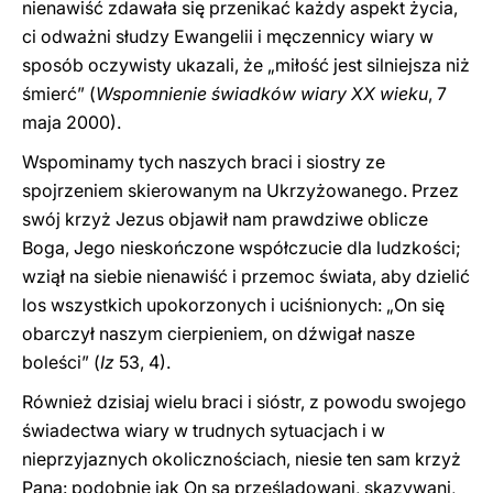
nienawiść zdawała się przenikać każdy aspekt życia,
ci odważni słudzy Ewangelii i męczennicy wiary w
sposób oczywisty ukazali, że „miłość jest silniejsza niż
śmierć” (
Wspomnienie świadków wiary XX wieku
, 7
maja 2000).
Wspominamy tych naszych braci i siostry ze
spojrzeniem skierowanym na Ukrzyżowanego. Przez
swój krzyż Jezus objawił nam prawdziwe oblicze
Boga, Jego nieskończone współczucie dla ludzkości;
wziął na siebie nienawiść i przemoc świata, aby dzielić
los wszystkich upokorzonych i uciśnionych: „On się
obarczył naszym cierpieniem, on dźwigał nasze
boleści” (
Iz
53, 4).
Również dzisiaj wielu braci i sióstr, z powodu swojego
świadectwa wiary w trudnych sytuacjach i w
nieprzyjaznych okolicznościach, niesie ten sam krzyż
Pana: podobnie jak On są prześladowani, skazywani,