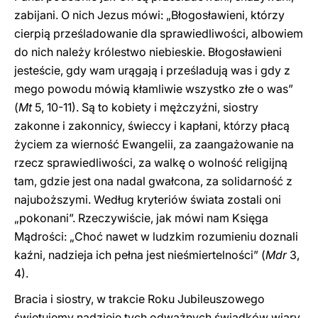
zabijani. O nich Jezus mówi: „Błogosławieni, którzy
cierpią prześladowanie dla sprawiedliwości, albowiem
do nich należy królestwo niebieskie. Błogosławieni
jesteście, gdy wam urągają i prześladują was i gdy z
mego powodu mówią kłamliwie wszystko złe o was”
(
Mt
5, 10-11). Są to kobiety i mężczyźni, siostry
zakonne i zakonnicy, świeccy i kapłani, którzy płacą
życiem za wierność Ewangelii, za zaangażowanie na
rzecz sprawiedliwości, za walkę o wolność religijną
tam, gdzie jest ona nadal gwałcona, za solidarność z
najuboższymi. Według kryteriów świata zostali oni
„pokonani”. Rzeczywiście, jak mówi nam Księga
Mądrości: „Choć nawet w ludzkim rozumieniu doznali
kaźni, nadzieja ich pełna jest nieśmiertelności” (
Mdr
3,
4).
Bracia i siostry, w trakcie Roku Jubileuszowego
świętujemy nadzieję tych odważnych świadków wiary.