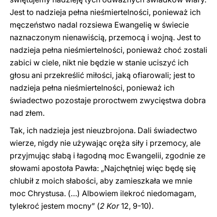
Jest to nadzieja pełna nieśmiertelności, ponieważ ich
męczeństwo nadal rozsiewa Ewangelię w świecie
naznaczonym nienawiścią, przemocą i wojną. Jest to
nadzieja pełna nieśmiertelności, ponieważ choć zostali
zabici w ciele, nikt nie będzie w stanie uciszyć ich
głosu ani przekreślić miłości, jaką ofiarowali; jest to
nadzieja pełna nieśmiertelności, ponieważ ich
świadectwo pozostaje proroctwem zwycięstwa dobra
nad złem.
Tak, ich nadzieja jest nieuzbrojona. Dali świadectwo
wierze, nigdy nie używając oręża siły i przemocy, ale
przyjmując słabą i łagodną moc Ewangelii, zgodnie ze
słowami apostoła Pawła: „Najchętniej więc będę się
chlubił z moich słabości, aby zamieszkała we mnie
moc Chrystusa. (…) Albowiem ilekroć niedomagam,
tylekroć jestem mocny” (
2 Kor
12, 9-10).