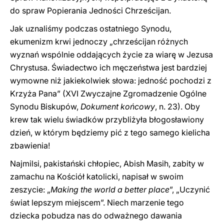
do spraw Popierania Jedności Chrześcijan.
Jak uznaliśmy podczas ostatniego Synodu,
ekumenizm krwi jednoczy „chrześcijan różnych
wyznań wspólnie oddających życie za wiarę w Jezusa
Chrystusa. Świadectwo ich męczeństwa jest bardziej
wymowne niż jakiekolwiek słowa: jedność pochodzi z
Krzyża Pana” (XVI Zwyczajne Zgromadzenie Ogólne
Synodu Biskupów,
Dokument końcowy
, n. 23). Oby
krew tak wielu świadków przybliżyła błogosławiony
dzień, w którym będziemy pić z tego samego kielicha
zbawienia!
Najmilsi, pakistański chłopiec, Abish Masih, zabity w
zamachu na Kościół katolicki, napisał w swoim
zeszycie: „
Making the world a better place
”, „Uczynić
świat lepszym miejscem”. Niech marzenie tego
dziecka pobudza nas do odważnego dawania