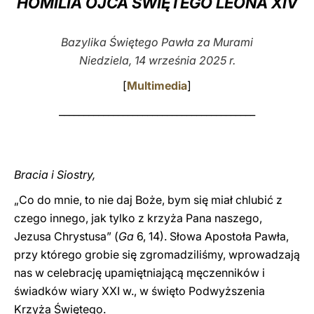
HOMILIA OJCA ŚWIĘTEGO LEONA XIV
LATINE
Bazylika Świętego Pawła za Murami
Niedziela, 14 września 2025 r.
[
Multimedia
]
________________________________________
Bracia i Siostry,
„Co do mnie, to nie daj Boże, bym się miał chlubić z
czego innego, jak tylko z krzyża Pana naszego,
Jezusa Chrystusa” (
Ga
6, 14). Słowa Apostoła Pawła,
przy którego grobie się zgromadziliśmy, wprowadzają
nas w celebrację upamiętniającą męczenników i
świadków wiary XXI w., w święto Podwyższenia
Krzyża Świętego.