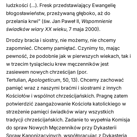
ludzkości (…). Fresk przedstawiający Ewangelię
błogosławieństw, przeżywaną głęboko, aż do
przelania krwi” (św. Jan Paweł II,
Wspomnienie
świadków wiary XX wieku
, 7 maja 2000).
Drodzy bracia i siostry, nie możemy, nie chcemy
zapomnieć. Chcemy pamiętać. Czynimy to, mając
pewność, że podobnie jak w pierwszych wiekach, tak i
w trzecim tysiącleciu krew męczenników jest
zasiewem nowych chrześcijan (por.
Tertulian,
Apologeticum
, 50, 13). Chcemy zachować
pamięć wraz z naszymi braćmi i siostrami z innych
Kościołów i wspólnot chrześcijańskich. Pragnę zatem
potwierdzić zaangażowanie Kościoła katolickiego w
strzeżenie pamięci świadków wiary wszystkich
tradycji chrześcijańskich. Zadanie to wypełnia Komisja
do spraw Nowych Męczenników przy Dykasterii
Spraw Kanonizacyjnych, współpracując z Dykasterią