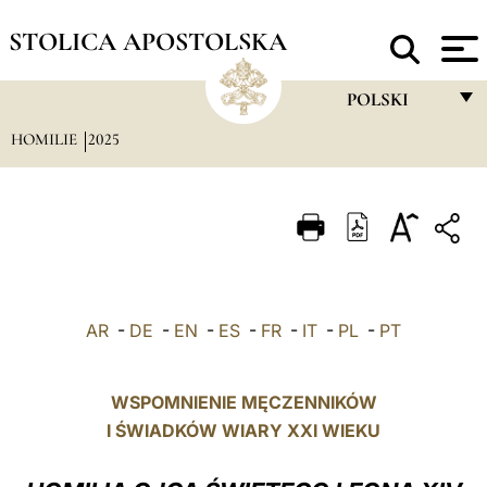
STOLICA APOSTOLSKA
POLSKI
HOMILIE
2025
FRANÇAIS
ENGLISH
ITALIANO
PORTUGUÊS
ESPAÑOL
AR
-
DE
-
EN
-
ES
-
FR
-
IT
-
PL
-
PT
DEUTSCH
POLSKI
WSPOMNIENIE MĘCZENNIKÓW
I ŚWIADKÓW WIARY XXI WIEKU
العربيّة
中文