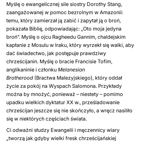
Myślę o ewangelicznej sile siostry Dorothy Stang,
zaangażowanej w pomoc bezrolnym w Amazonii:
temu, który zamierzał ją zabić i zapytał ją o broń,
pokazała Biblię, odpowiadając: „Oto moja jedyna
broń”. Myślę o ojcu Ragheedu Gannim, chaldejskim
kapłanie z Mosulu w Iraku, który wyrzekł się walki, aby
dać świadectwo, jak postępuje prawdziwy
chrześcijanin. Myślę o bracie Francisie Tofim,
anglikaninie i członku
Melanesian
Brotherood
(Bractwa Malezyjskiego), który oddał
życie za pokój na Wyspach Salomona. Przykłady
można by mnożyć, ponieważ – niestety – pomimo
upadku wielkich dyktatur XX w., prześladowanie
chrześcijan jeszcze się nie skończyło, a wręcz nasiliło
się w niektórych częściach świata.
Ci odważni słudzy Ewangelii i męczennicy wiary
„tworzą jak gdyby wielki fresk chrześcijańskiej