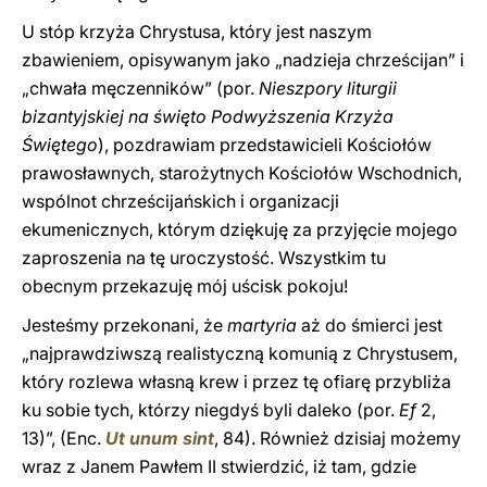
U stóp krzyża Chrystusa, który jest naszym
zbawieniem, opisywanym jako „nadzieja chrześcijan” i
„chwała męczenników” (por.
Nieszpory liturgii
bizantyjskiej na święto Podwyższenia Krzyża
Świętego
), pozdrawiam przedstawicieli Kościołów
prawosławnych, starożytnych Kościołów Wschodnich,
wspólnot chrześcijańskich i organizacji
ekumenicznych, którym dziękuję za przyjęcie mojego
zaproszenia na tę uroczystość. Wszystkim tu
obecnym przekazuję mój uścisk pokoju!
Jesteśmy przekonani, że
martyria
aż do śmierci jest
„najprawdziwszą realistyczną komunią z Chrystusem,
który rozlewa własną krew i przez tę ofiarę przybliża
ku sobie tych, którzy niegdyś byli daleko (por.
Ef
2,
13)”, (Enc.
Ut unum sint
, 84). Również dzisiaj możemy
wraz z Janem Pawłem II stwierdzić, iż tam, gdzie