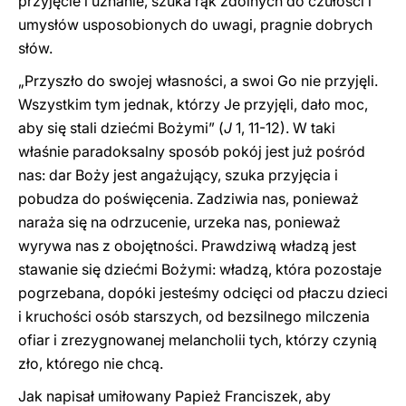
przyjęcie i uznanie, szuka rąk zdolnych do czułości i
umysłów usposobionych do uwagi, pragnie dobrych
słów.
„Przyszło do swojej własności, a swoi Go nie przyjęli.
Wszystkim tym jednak, którzy Je przyjęli, dało moc,
aby się stali dziećmi Bożymi” (
J
1, 11-12). W taki
właśnie paradoksalny sposób pokój jest już pośród
nas: dar Boży jest angażujący, szuka przyjęcia i
pobudza do poświęcenia. Zadziwia nas, ponieważ
naraża się na odrzucenie, urzeka nas, ponieważ
wyrywa nas z obojętności. Prawdziwą władzą jest
stawanie się dziećmi Bożymi: władzą, która pozostaje
pogrzebana, dopóki jesteśmy odcięci od płaczu dzieci
i kruchości osób starszych, od bezsilnego milczenia
ofiar i zrezygnowanej melancholii tych, którzy czynią
zło, którego nie chcą.
Jak napisał umiłowany Papież Franciszek, aby