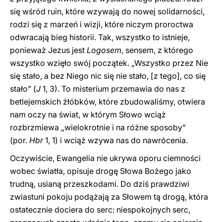
się wśród ruin, które wzywają do nowej solidarności,
rodzi się z marzeń i wizji, które niczym proroctwa
odwracają bieg historii. Tak, wszystko to istnieje,
ponieważ Jezus jest
Logosem
, sensem, z którego
wszystko wzięło swój początek. „Wszystko przez Nie
się stało, a bez Niego nic się nie stało, [z tego], co się
stało” (
J
1, 3). To misterium przemawia do nas z
betlejemskich żłóbków, które zbudowaliśmy, otwiera
nam oczy na świat, w którym Słowo wciąż
rozbrzmiewa „wielokrotnie i na różne sposoby”
(por.
Hbr
1, 1) i wciąż wzywa nas do nawrócenia.
Oczywiście, Ewangelia nie ukrywa oporu ciemności
wobec światła, opisuje drogę Słowa Bożego jako
trudną, usianą przeszkodami. Do dziś prawdziwi
zwiastuni pokoju podążają za Słowem tą drogą, która
ostatecznie dociera do serc: niespokojnych serc,