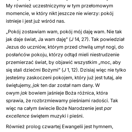
My również uczestniczymy w tym przełomowym
momencie, w który nikt jeszcze nie wierzy: pokój
istnieje i jest już wśród nas.
„Pokój zostawiam wam, pokój mój daję wam. Nie tak
jak daje świat, Ja wam daję” (
J
14, 27). Tak powiedział
Jezus do uczniów, którym przed chwilą umył nogi, do
posłańców pokoju, którzy odtąd mieli niestrudzenie
przemierzać świat, by objawić wszystkim „moc, aby
się stali dziećmi Bożymi” (
J
1, 12). Dzisiaj więc nie tylko
jesteśmy zaskoczeni pokojem, który już jest tutaj, ale
świętujemy,
jak
ten dar został nam dany. W
owym
jak
bowiem jaśnieje Boża różnica, która
sprawia, że rozbrzmiewamy pieśniami radości. Tak
więc na całym świecie Boże Narodzenie jest
par
excellence
świętem muzyki i pieśni.
Również prolog czwartej Ewangelii jest hymnem,