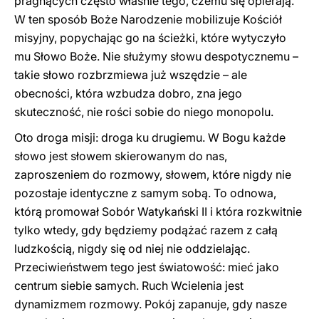
pragnących często właśnie tego, czemu się opierają.
W ten sposób Boże Narodzenie mobilizuje Kościół
misyjny, popychając go na ścieżki, które wytyczyło
mu Słowo Boże. Nie służymy słowu despotycznemu –
takie słowo rozbrzmiewa już wszędzie – ale
obecności, która wzbudza dobro, zna jego
skuteczność, nie rości sobie do niego monopolu.
Oto droga misji: droga ku drugiemu. W Bogu każde
słowo jest słowem skierowanym do nas,
zaproszeniem do rozmowy, słowem, które nigdy nie
pozostaje identyczne z samym sobą. To odnowa,
którą promował Sobór Watykański II i która rozkwitnie
tylko wtedy, gdy będziemy podążać razem z całą
ludzkością, nigdy się od niej nie oddzielając.
Przeciwieństwem tego jest światowość: mieć jako
centrum siebie samych. Ruch Wcielenia jest
dynamizmem rozmowy. Pokój zapanuje, gdy nasze