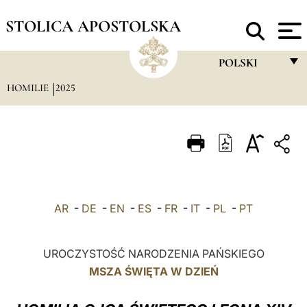
STOLICA APOSTOLSKA
POLSKI
HOMILIE
2025
FRANÇAIS
ENGLISH
ITALIANO
PORTUGUÊS
ESPAÑOL
AR
-
DE
-
EN
-
ES
-
FR
-
IT
-
PL
-
PT
DEUTSCH
POLSKI
UROCZYSTOŚĆ NARODZENIA PAŃSKIEGO
MSZA ŚWIĘTA W DZIEŃ
العربيّة
中文