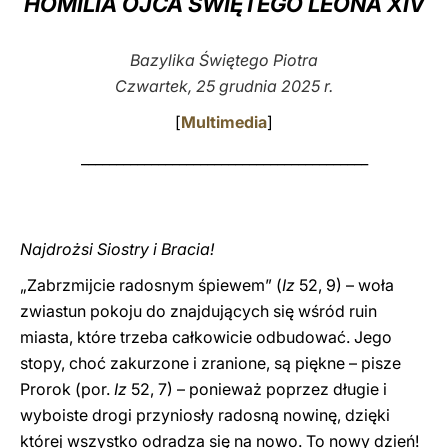
HOMILIA OJCA ŚWIĘTEGO LEONA XIV
LATINE
Bazylika Świętego Piotra
Czwartek, 25 grudnia 2025 r.
[
Multimedia
]
_________________________________________
Najdrożsi Siostry i Bracia!
„Zabrzmijcie radosnym śpiewem” (
Iz
52, 9) – woła
zwiastun pokoju do znajdujących się wśród ruin
miasta, które trzeba całkowicie odbudować. Jego
stopy, choć zakurzone i zranione, są piękne – pisze
Prorok (por.
Iz
52, 7) – ponieważ poprzez długie i
wyboiste drogi przyniosły radosną nowinę, dzięki
której wszystko odradza się na nowo. To nowy dzień!