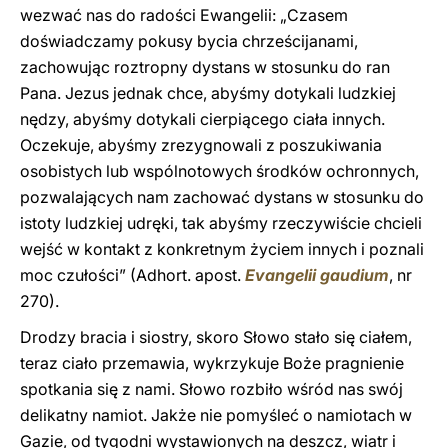
wezwać nas do radości Ewangelii: „Czasem
doświadczamy pokusy bycia chrześcijanami,
zachowując roztropny dystans w stosunku do ran
Pana. Jezus jednak chce, abyśmy dotykali ludzkiej
nędzy, abyśmy dotykali cierpiącego ciała innych.
Oczekuje, abyśmy zrezygnowali z poszukiwania
osobistych lub wspólnotowych środków ochronnych,
pozwalających nam zachować dystans w stosunku do
istoty ludzkiej udręki, tak abyśmy rzeczywiście chcieli
wejść w kontakt z konkretnym życiem innych i poznali
moc czułości” (Adhort. apost.
Evangelii gaudium
, nr
270).
Drodzy bracia i siostry, skoro Słowo stało się ciałem,
teraz ciało przemawia, wykrzykuje Boże pragnienie
spotkania się z nami. Słowo rozbiło wśród nas swój
delikatny namiot. Jakże nie pomyśleć o namiotach w
Gazie, od tygodni wystawionych na deszcz, wiatr i