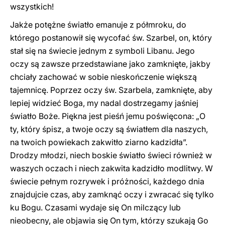
wszystkich!
Jakże potężne światło emanuje z półmroku, do
którego postanowił się wycofać św. Szarbel, on, który
stał się na świecie jednym z symboli Libanu. Jego
oczy są zawsze przedstawiane jako zamknięte, jakby
chciały zachować w sobie nieskończenie większą
tajemnicę. Poprzez oczy św. Szarbela, zamknięte, aby
lepiej widzieć Boga, my nadal dostrzegamy jaśniej
światło Boże. Piękna jest pieśń jemu poświęcona: „O
ty, który śpisz, a twoje oczy są światłem dla naszych,
na twoich powiekach zakwitło ziarno kadzidła”.
Drodzy młodzi, niech boskie światło świeci również w
waszych oczach i niech zakwita kadzidło modlitwy. W
świecie pełnym rozrywek i próżności, każdego dnia
znajdujcie czas, aby zamknąć oczy i zwracać się tylko
ku Bogu. Czasami wydaje się On milczący lub
nieobecny, ale objawia się On tym, którzy szukają Go