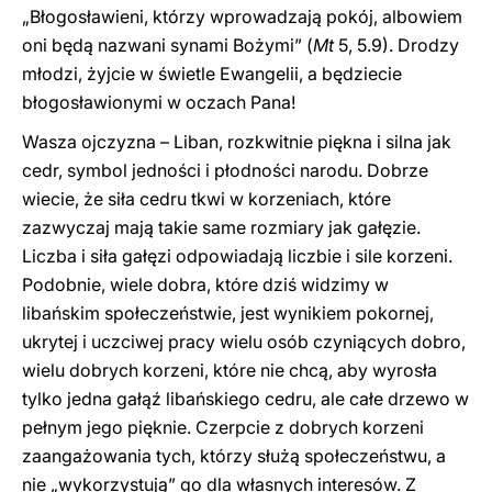
„Błogosławieni, którzy wprowadzają pokój, albowiem
oni będą nazwani synami Bożymi” (
Mt
5, 5.9). Drodzy
młodzi, żyjcie w świetle Ewangelii, a będziecie
błogosławionymi w oczach Pana!
Wasza ojczyzna – Liban, rozkwitnie piękna i silna jak
cedr, symbol jedności i płodności narodu. Dobrze
wiecie, że siła cedru tkwi w korzeniach, które
zazwyczaj mają takie same rozmiary jak gałęzie.
Liczba i siła gałęzi odpowiadają liczbie i sile korzeni.
Podobnie, wiele dobra, które dziś widzimy w
libańskim społeczeństwie, jest wynikiem pokornej,
ukrytej i uczciwej pracy wielu osób czyniących dobro,
wielu dobrych korzeni, które nie chcą, aby wyrosła
tylko jedna gałąź libańskiego cedru, ale całe drzewo w
pełnym jego pięknie. Czerpcie z dobrych korzeni
zaangażowania tych, którzy służą społeczeństwu, a
nie „wykorzystują” go dla własnych interesów. Z