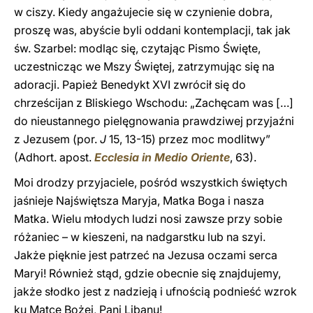
w ciszy. Kiedy angażujecie się w czynienie dobra,
proszę was, abyście byli oddani kontemplacji, tak jak
św. Szarbel: modląc się, czytając Pismo Święte,
uczestnicząc we Mszy Świętej, zatrzymując się na
adoracji. Papież Benedykt XVI zwrócił się do
chrześcijan z Bliskiego Wschodu: „Zachęcam was […]
do nieustannego pielęgnowania prawdziwej przyjaźni
z Jezusem (por.
J
15, 13-15) przez moc modlitwy”
(Adhort. apost.
Ecclesia in Medio Oriente
, 63).
Moi drodzy przyjaciele, pośród wszystkich świętych
jaśnieje Najświętsza Maryja, Matka Boga i nasza
Matka. Wielu młodych ludzi nosi zawsze przy sobie
różaniec – w kieszeni, na nadgarstku lub na szyi.
Jakże pięknie jest patrzeć na Jezusa oczami serca
Maryi! Również stąd, gdzie obecnie się znajdujemy,
jakże słodko jest z nadzieją i ufnością podnieść wzrok
ku Matce Bożej, Pani Libanu!