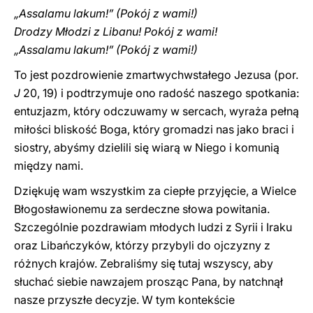
„Assalamu lakum!” (Pokój z wami!)
Drodzy Młodzi z Libanu! Pokój z wami!
„Assalamu lakum!” (Pokój z wami!)
To jest pozdrowienie zmartwychwstałego Jezusa (por.
J
20, 19) i podtrzymuje ono radość naszego spotkania:
entuzjazm, który odczuwamy w sercach, wyraża pełną
miłości bliskość Boga, który gromadzi nas jako braci i
siostry, abyśmy dzielili się wiarą w Niego i komunią
między nami.
Dziękuję wam wszystkim za ciepłe przyjęcie, a Wielce
Błogosławionemu za serdeczne słowa powitania.
Szczególnie pozdrawiam młodych ludzi z Syrii i Iraku
oraz Libańczyków, którzy przybyli do ojczyzny z
różnych krajów. Zebraliśmy się tutaj wszyscy, aby
słuchać siebie nawzajem prosząc Pana, by natchnął
nasze przyszłe decyzje. W tym kontekście