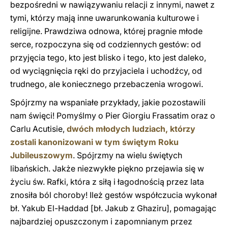
bezpośredni w nawiązywaniu relacji z innymi, nawet z
tymi, którzy mają inne uwarunkowania kulturowe i
religijne. Prawdziwa odnowa, której pragnie młode
serce, rozpoczyna się od codziennych gestów: od
przyjęcia tego, kto jest blisko i tego, kto jest daleko,
od wyciągnięcia ręki do przyjaciela i uchodźcy, od
trudnego, ale koniecznego przebaczenia wrogowi.
Spójrzmy na wspaniałe przykłady, jakie pozostawili
nam święci! Pomyślmy o Pier Giorgiu Frassatim oraz o
Carlu Acutisie,
dwóch młodych ludziach, którzy
zostali kanonizowani w tym świętym Roku
Jubileuszowym
. Spójrzmy na wielu świętych
libańskich. Jakże niezwykłe piękno przejawia się w
życiu św. Rafki, która z siłą i łagodnością przez lata
znosiła ból choroby! Ileż gestów współczucia wykonał
bł. Yakub El-Haddad [bł. Jakub z Ghaziru], pomagając
najbardziej opuszczonym i zapomnianym przez