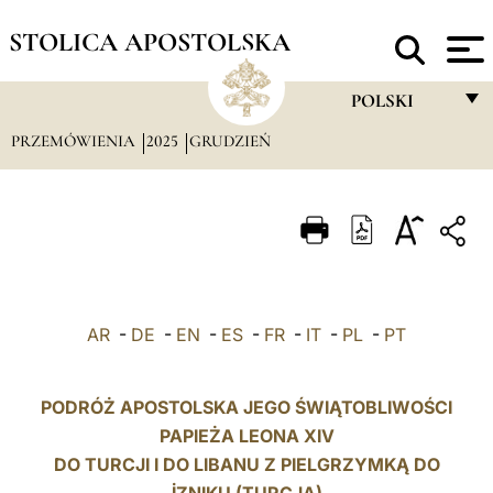
STOLICA APOSTOLSKA
POLSKI
PRZEMÓWIENIA
2025
GRUDZIEŃ
FRANÇAIS
ENGLISH
ITALIANO
PORTUGUÊS
ESPAÑOL
AR
-
DE
-
EN
-
ES
-
FR
-
IT
-
PL
-
PT
DEUTSCH
POLSKI
PODRÓŻ APOSTOLSKA JEGO ŚWIĄTOBLIWOŚCI
PAPIEŻA LEONA XIV
العربيّة
DO TURCJI I DO LIBANU Z PIELGRZYMKĄ DO
中文