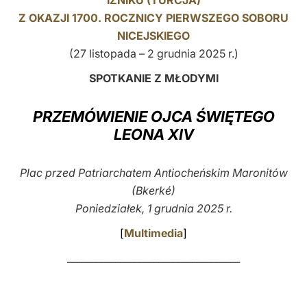
İZNIKU (TURCJA)
Z OKAZJI 1700. ROCZNICY PIERWSZEGO SOBORU
LATINE
NICEJSKIEGO
(27 listopada – 2 grudnia 2025 r.)
SPOTKANIE Z MŁODYMI
PRZEMÓWIENIE OJCA ŚWIĘTEGO
LEONA XIV
Plac przed Patriarchatem Antiocheńskim Maronitów
(Bkerké)
Poniedziałek, 1 grudnia 2025 r.
[
Multimedia
]
____________________________________