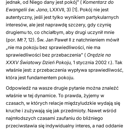
jednak, od Niego dany jest pokój” (
Komentarz do
Ewangelii św. Jana
, LXXVII, 3)
[1]. Pokój nie jest
autentyczny, jeśli jest tylko wynikiem partykularnych
interesów, ale jest naprawdę szczery, gdy czynię
drugiemu to, co chciałbym, aby drugi uczynił mnie
(por.
Mt
7, 12). Św. Jan Paweł II z natchnieniem mówił
„nie ma pokoju bez sprawiedliwości, nie ma
sprawiedliwości bez przebaczenia” (
Orędzie na
XXXV Światowy Dzień Pokoju,
1 stycznia 2002 r.). Tak
właśnie jest: z przebaczenia wypływa sprawiedliwość,
która jest fundamentem pokoju.
Odpowiedź na wasze drugie pytanie można znaleźć
właśnie w tej dynamice. To prawda, żyjemy w
czasach, w których relacje międzyludzkie wydają się
kruche i zużywają się jak przedmioty. Nawet wśród
najmłodszych czasami zaufaniu do bliźniego
przeciwstawia się indywidualny interes, a nad oddanie