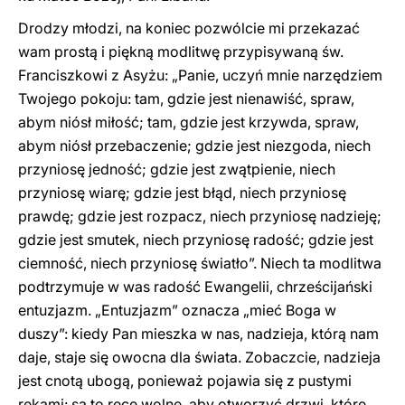
Drodzy młodzi, na koniec pozwólcie mi przekazać
wam prostą i piękną modlitwę przypisywaną św.
Franciszkowi z Asyżu: „Panie, uczyń mnie narzędziem
Twojego pokoju: tam, gdzie jest nienawiść, spraw,
abym niósł miłość; tam, gdzie jest krzywda, spraw,
abym niósł przebaczenie; gdzie jest niezgoda, niech
przyniosę jedność; gdzie jest zwątpienie, niech
przyniosę wiarę; gdzie jest błąd, niech przyniosę
prawdę; gdzie jest rozpacz, niech przyniosę nadzieję;
gdzie jest smutek, niech przyniosę radość; gdzie jest
ciemność, niech przyniosę światło”. Niech ta modlitwa
podtrzymuje w was radość Ewangelii, chrześcijański
entuzjazm. „Entuzjazm” oznacza „mieć Boga w
duszy”: kiedy Pan mieszka w nas, nadzieja, którą nam
daje, staje się owocna dla świata. Zobaczcie, nadzieja
jest cnotą ubogą, ponieważ pojawia się z pustymi
rękami: są to ręce wolne, aby otworzyć drzwi, które