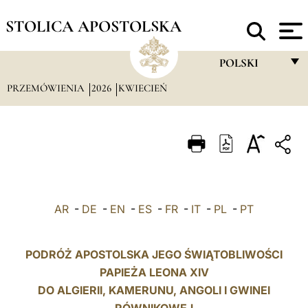
STOLICA APOSTOLSKA
POLSKI
PRZEMÓWIENIA
2026
KWIECIEŃ
FRANÇAIS
ENGLISH
ITALIANO
PORTUGUÊS
ESPAÑOL
AR
-
DE
-
EN
-
ES
-
FR
-
IT
-
PL
-
PT
DEUTSCH
POLSKI
PODRÓŻ APOSTOLSKA JEGO ŚWIĄTOBLIWOŚCI
PAPIEŻA LEONA XIV
العربيّة
DO ALGIERII, KAMERUNU, ANGOLI I
GWINEI
中文