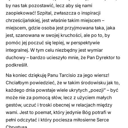
by nas tak pozostawić, lecz aby się nami
zaopiekować! Szpital, zwłaszcza o inspiracji
chrześcijańskiej, jest właśnie takim miejscem –
miejscem, gdzie osoba jest przyjmowana taka, jaka
jest, szanowana w swojej kruchości, ale po to, by
pomóc jej poczuć się lepiej, w perspektywie
integralnej. W tym celu niezbędny jest wymiar
duchowy – bardzo ucieszyło mnie, że Pan Dyrektor to
podkreślił.
Na koniec dziękuję Panu Tarcisio za jego wiersz!
Chciałbym powiedzieć, że w takim środowisku jak to,
każdego dnia powstaje wiele ukrytych „poezji” – być
może nie za pomocą słów, lecz z użyciem małych
gestów, uczuć i troski obecnej w relacjach między
wami. Jest to poemat, który jedynie Bóg potrafi w
pełni odczytać i który pociesza miłosierne Serce
Chrystusa.