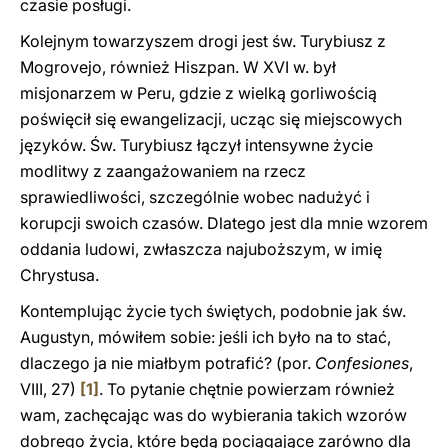
czasie posługi.
Kolejnym towarzyszem drogi jest św. Turybiusz z
Mogrovejo, również Hiszpan. W XVI w. był
misjonarzem w Peru, gdzie z wielką gorliwością
poświęcił się ewangelizacji, ucząc się miejscowych
języków. Św. Turybiusz łączył intensywne życie
modlitwy z zaangażowaniem na rzecz
sprawiedliwości, szczególnie wobec nadużyć i
korupcji swoich czasów. Dlatego jest dla mnie wzorem
oddania ludowi, zwłaszcza najuboższym, w imię
Chrystusa.
Kontemplując życie tych świętych, podobnie jak św.
Augustyn, mówiłem sobie: jeśli ich było na to stać,
dlaczego ja nie miałbym potrafić? (por.
Confesiones
,
VIII, 27)
[1]
. To pytanie chętnie powierzam również
wam, zachęcając was do wybierania takich wzorów
dobrego życia, które będą pociągające zarówno dla