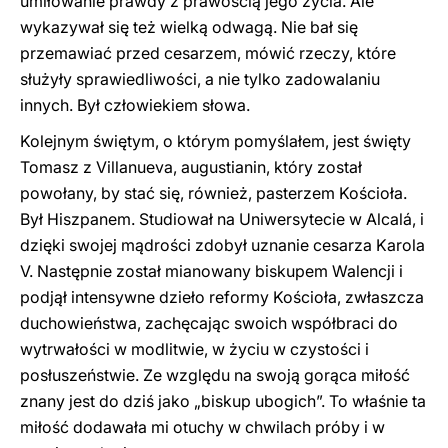
umiłowanie prawdy z prawością jego życia. Ale
wykazywał się też wielką odwagą. Nie bał się
przemawiać przed cesarzem, mówić rzeczy, które
służyły sprawiedliwości, a nie tylko zadowalaniu
innych. Był człowiekiem słowa.
Kolejnym świętym, o którym pomyślałem, jest święty
Tomasz z Villanueva, augustianin, który został
powołany, by stać się, również, pasterzem Kościoła.
Był Hiszpanem. Studiował na Uniwersytecie w Alcalá, i
dzięki swojej mądrości zdobył uznanie cesarza Karola
V. Następnie został mianowany biskupem Walencji i
podjął intensywne dzieło reformy Kościoła, zwłaszcza
duchowieństwa, zachęcając swoich współbraci do
wytrwałości w modlitwie, w życiu w czystości i
posłuszeństwie. Ze względu na swoją gorąca miłość
znany jest do dziś jako „biskup ubogich”. To właśnie ta
miłość dodawała mi otuchy w chwilach próby i w