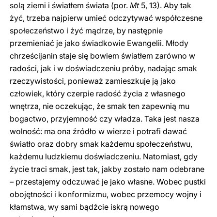
solą ziemi i światłem świata (por.
Mt
5, 13). Aby tak
żyć, trzeba najpierw umieć odczytywać współczesne
społeczeństwo i żyć mądrze, by następnie
przemieniać je jako świadkowie Ewangelii. Młody
chrześcijanin staje się bowiem światłem zarówno w
radości, jak i w doświadczeniu próby, nadając smak
rzeczywistości, ponieważ zamieszkuje ją jako
człowiek, który czerpie radość życia z własnego
wnętrza, nie oczekując, że smak ten zapewnią mu
bogactwo, przyjemność czy władza. Taka jest nasza
wolność: ma ona źródło w wierze i potrafi dawać
światło oraz dobry smak każdemu społeczeństwu,
każdemu ludzkiemu doświadczeniu. Natomiast, gdy
życie traci smak, jest tak, jakby zostało nam odebrane
– przestajemy odczuwać je jako własne. Wobec pustki
obojętności i konformizmu, wobec przemocy wojny i
kłamstwa, wy sami bądźcie iskrą nowego