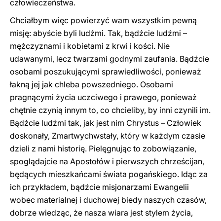
człowieczeństwa.
Chciałbym więc powierzyć wam wszystkim pewną
misję: abyście byli ludźmi. Tak, bądźcie ludźmi –
mężczyznami i kobietami z krwi i kości. Nie
udawanymi, lecz twarzami godnymi zaufania. Bądźcie
osobami poszukującymi sprawiedliwości, ponieważ
łakną jej jak chleba powszedniego. Osobami
pragnącymi życia uczciwego i prawego, ponieważ
chętnie czynią innym to, co chcieliby, by inni czynili im.
Bądźcie ludźmi tak, jak jest nim Chrystus – Człowiek
doskonały, Zmartwychwstały, który w każdym czasie
dzieli z nami historię. Pielęgnując to zobowiązanie,
spoglądajcie na Apostołów i pierwszych chrześcijan,
będących mieszkańcami świata pogańskiego. Idąc za
ich przykładem, bądźcie misjonarzami Ewangelii
wobec materialnej i duchowej biedy naszych czasów,
dobrze wiedząc, że nasza wiara jest stylem życia,