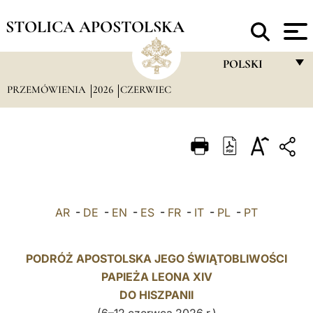
STOLICA APOSTOLSKA
POLSKI
PRZEMÓWIENIA
2026
CZERWIEC
FRANÇAIS
ENGLISH
ITALIANO
PORTUGUÊS
ESPAÑOL
AR
-
DE
-
EN
-
ES
-
FR
-
IT
-
PL
-
PT
DEUTSCH
POLSKI
PODRÓŻ APOSTOLSKA JEGO ŚWIĄTOBLIWOŚCI
PAPIEŻA LEONA XIV
العربيّة
DO
HISZPANII
中文