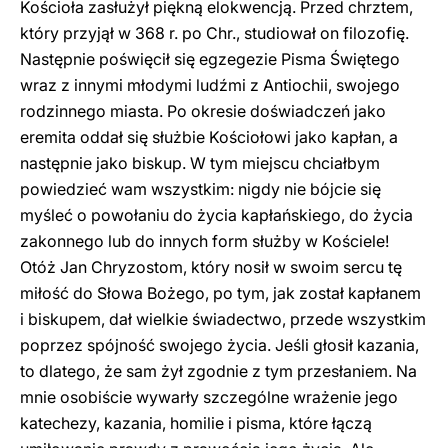
Kościoła zasłużył piękną elokwencją. Przed chrztem,
który przyjął w 368 r. po Chr., studiował on filozofię.
Następnie poświęcił się egzegezie Pisma Świętego
wraz z innymi młodymi ludźmi z Antiochii, swojego
rodzinnego miasta. Po okresie doświadczeń jako
eremita oddał się służbie Kościołowi jako kapłan, a
następnie jako biskup. W tym miejscu chciałbym
powiedzieć wam wszystkim: nigdy nie bójcie się
myśleć o powołaniu do życia kapłańskiego, do życia
zakonnego lub do innych form służby w Kościele!
Otóż Jan Chryzostom, który nosił w swoim sercu tę
miłość do Słowa Bożego, po tym, jak został kapłanem
i biskupem, dał wielkie świadectwo, przede wszystkim
poprzez spójność swojego życia. Jeśli głosił kazania,
to dlatego, że sam żył zgodnie z tym przesłaniem. Na
mnie osobiście wywarły szczególne wrażenie jego
katechezy, kazania, homilie i pisma, które łączą