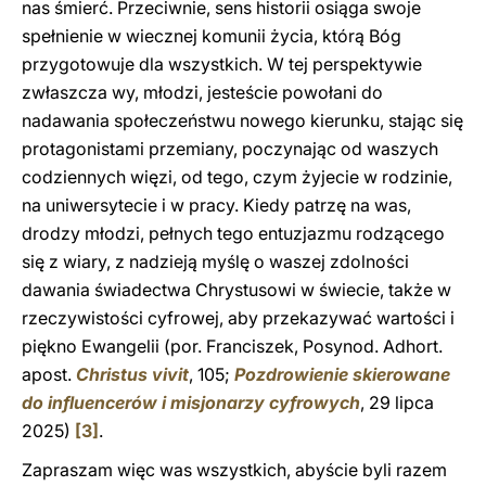
nas śmierć. Przeciwnie, sens historii osiąga swoje
spełnienie w wiecznej komunii życia, którą Bóg
przygotowuje dla wszystkich. W tej perspektywie
zwłaszcza wy, młodzi, jesteście powołani do
nadawania społeczeństwu nowego kierunku, stając się
protagonistami przemiany, poczynając od waszych
codziennych więzi, od tego, czym żyjecie w rodzinie,
na uniwersytecie i w pracy. Kiedy patrzę na was,
drodzy młodzi, pełnych tego entuzjazmu rodzącego
się z wiary, z nadzieją myślę o waszej zdolności
dawania świadectwa Chrystusowi w świecie, także w
rzeczywistości cyfrowej, aby przekazywać wartości i
piękno Ewangelii (por. Franciszek, Posynod. Adhort.
apost.
Christus vivit
, 105;
Pozdrowienie skierowane
do influencerów i misjonarzy cyfrowych
, 29 lipca
2025)
[3]
.
Zapraszam więc was wszystkich, abyście byli razem