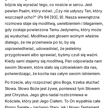
bójcie się wyrażać tego, co nosicie w sercu. Jest
pewien Psalm, który mówi: „Czy nie usłyszy Ten, który
wszczepił ucho?” (
Ps
94 [93], 9). Nasza wewnętrzna
rozmowa staje się modlitwą, uwielbieniem i błaganiem,
gdy zostaje powierzona Temu Jedynemu, który może
jej wysłuchać. Modlitwa jest głosem wolnym właśnie
dlatego, że nie przemawia po to, by się
usprawiedliwiać, udowadniać, że jesteśmy
przygotowani albo sprawiać, byśmy czuli się ważni.
Kiedy sami stajemy się modlitwą, Pan odpowiada nam
swoim Słowem, które stało się człowiekiem dla nas,
potwierdzając, że kocha nas całym swoim istnieniem.
Po trzecie, aby rozpoznać głos Boga, trzeba słuchać
Słowa. Słowo Boże jest żywe, ponieważ tym Słowem
jest Chrystus. Jego głos nadal rozbrzmiewa w
Kościele, który jest Jego Ciałem. To On wypełnia całe
Pismo Święte – zarówno Stary, jak i Nowy Testament,