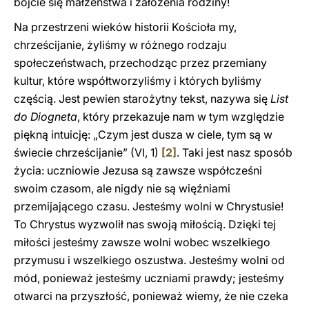
bójcie się małżeństwa i założenia rodziny!
Na przestrzeni wieków historii Kościoła my,
chrześcijanie, żyliśmy w różnego rodzaju
społeczeństwach, przechodząc przez przemiany
kultur, które współtworzyliśmy i których byliśmy
częścią. Jest pewien starożytny tekst, nazywa się
List
do Diogneta
, który przekazuje nam w tym względzie
piękną intuicję: „Czym jest dusza w ciele, tym są w
świecie chrześcijanie” (VI, 1)
[2]
. Taki jest nasz sposób
życia: uczniowie Jezusa są zawsze współcześni
swoim czasom, ale nigdy nie są więźniami
przemijającego czasu. Jesteśmy wolni w Chrystusie!
To Chrystus wyzwolił nas swoją miłością. Dzięki tej
miłości jesteśmy zawsze wolni wobec wszelkiego
przymusu i wszelkiego oszustwa. Jesteśmy wolni od
mód, ponieważ jesteśmy uczniami prawdy; jesteśmy
otwarci na przyszłość, ponieważ wiemy, że nie czeka