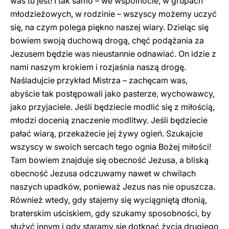
was tu jest! I tak samo – we wspólnocie, w grupach
młodzieżowych, w rodzinie – wszyscy możemy uczyć
się, na czym polega piękno naszej wiary. Dzieląc się
bowiem swoją duchową drogą, chęć podążania za
Jezusem będzie was nieustannie odnawiać. On idzie z
nami naszym krokiem i rozjaśnia naszą drogę.
Naśladujcie przykład Mistrza – zachęcam was,
abyście tak postępowali jako pasterze, wychowawcy,
jako przyjaciele. Jeśli będziecie modlić się z miłością,
młodzi docenią znaczenie modlitwy. Jeśli będziecie
pałać wiarą, przekażecie jej żywy ogień. Szukajcie
wszyscy w swoich sercach tego ognia Bożej miłości!
Tam bowiem znajduje się obecność Jezusa, a bliską
obecność Jezusa odczuwamy nawet w chwilach
naszych upadków, ponieważ Jezus nas nie opuszcza.
Również wtedy, gdy stajemy się wyciągniętą dłonią,
braterskim uściskiem, gdy szukamy sposobności, by
służyć innym i gdy staramy się dotknąć życia drugiego