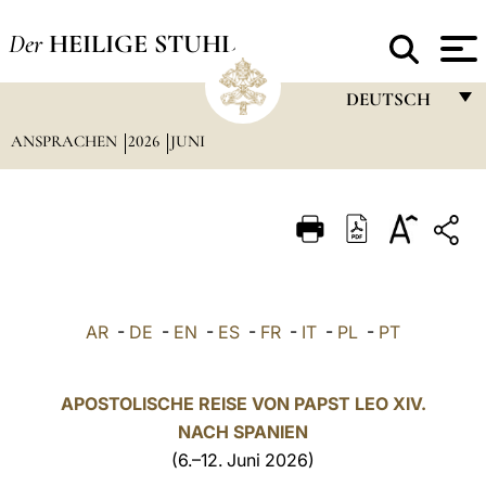
Der
HEILIGE STUHL
DEUTSCH
ANSPRACHEN
2026
JUNI
FRANÇAIS
ENGLISH
ITALIANO
PORTUGUÊS
ESPAÑOL
AR
-
DE
-
EN
-
ES
-
FR
-
IT
-
PL
-
PT
DEUTSCH
POLSKI
APOSTOLISCHE REISE VON PAPST LEO XIV.
NACH
SPANIEN
العربيّة
(6.–12. Juni 2026)
中文