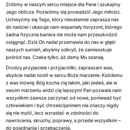
Zróbmy w naszym sercu miejsce dla Pana i szukajmy
Jego oblicza. Pozwólmy się prowadzić Jego miłości.
Uchwyćmy się Tego, który nieustannie zaprasza nas
do nadziei i ukazuje nam wspaniały horyzont, którego
żadna fizyczna bariera nie może nam przeszkodzić
osiągnąć. Dziś On nadal przemawia do nas w głębi
naszych sumień, abyśmy odkryli, że zamieszkuje
pośród nas. Czeka tylko, aż damy Mu szansę.
Drodzy przyjaciele i przyjaciółki, zapraszam was,
abyście nadal nosili w sercu Boże marzenie. Każdemu
z was mówię: Bóg kocha cię takim, jaki jesteś, ale w
swoim marzeniu widzi cię lepszym! Pan pozwala nam
wszystkim zawsze zaczynać od nowa, ponieważ być
człowiekiem i być chrześcijaninem nie znaczy nigdy
się nie mylić, lecz wzrastać w zdolności do
nawrócenia, skruchy, poprawy, a przede wszystkim –
do pojednania i przebaczenia.