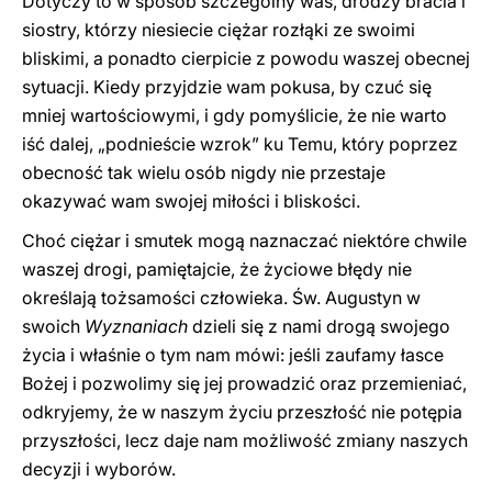
Dotyczy to w sposób szczególny was, drodzy bracia i
siostry, którzy niesiecie ciężar rozłąki ze swoimi
bliskimi, a ponadto cierpicie z powodu waszej obecnej
sytuacji. Kiedy przyjdzie wam pokusa, by czuć się
mniej wartościowymi, i gdy pomyślicie, że nie warto
iść dalej, „podnieście wzrok” ku Temu, który poprzez
obecność tak wielu osób nigdy nie przestaje
okazywać wam swojej miłości i bliskości.
Choć ciężar i smutek mogą naznaczać niektóre chwile
waszej drogi, pamiętajcie, że życiowe błędy nie
określają tożsamości człowieka. Św. Augustyn w
swoich
Wyznaniach
dzieli się z nami drogą swojego
życia i właśnie o tym nam mówi: jeśli zaufamy łasce
Bożej i pozwolimy się jej prowadzić oraz przemieniać,
odkryjemy, że w naszym życiu przeszłość nie potępia
przyszłości, lecz daje nam możliwość zmiany naszych
decyzji i wyborów.