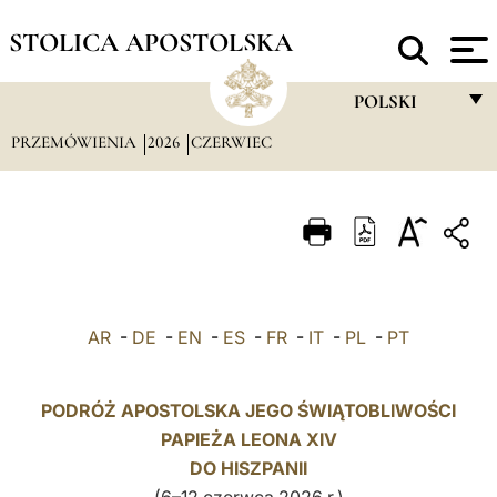
STOLICA APOSTOLSKA
POLSKI
PRZEMÓWIENIA
2026
CZERWIEC
FRANÇAIS
ENGLISH
ITALIANO
PORTUGUÊS
ESPAÑOL
AR
-
DE
-
EN
-
ES
-
FR
-
IT
-
PL
-
PT
DEUTSCH
POLSKI
PODRÓŻ APOSTOLSKA JEGO ŚWIĄTOBLIWOŚCI
PAPIEŻA LEONA XIV
العربيّة
DO
HISZPANII
中文