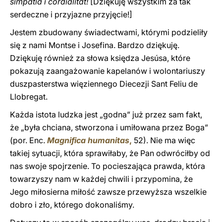
simpatia i cordialitat!
[Dziękuję wszystkim za tak
serdeczne i przyjazne przyjęcie!]
Jestem zbudowany świadectwami, którymi podzieliły
się z nami Montse i Josefina. Bardzo dziękuję.
Dziękuję również za słowa księdza Jesúsa, które
pokazują zaangażowanie kapelanów i wolontariuszy
duszpasterstwa więziennego Diecezji Sant Feliu de
Llobregat.
Każda istota ludzka jest „godna” już przez sam fakt,
że „była chciana, stworzona i umiłowana przez Boga”
(por. Enc.
Magnifica humanitas
,
52). Nie ma więc
takiej sytuacji, która sprawiłaby, że Pan odwróciłby od
nas swoje spojrzenie. To pocieszająca prawda, która
towarzyszy nam w każdej chwili i przypomina, że
Jego miłosierna miłość zawsze przewyższa wszelkie
dobro i zło, którego dokonaliśmy.