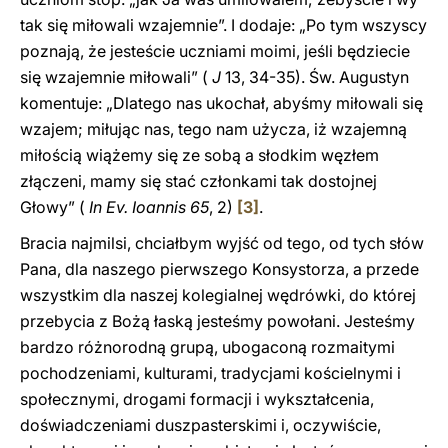
tak się miłowali wzajemnie”. I dodaje: „Po tym wszyscy
poznają, że jesteście uczniami moimi, jeśli będziecie
się wzajemnie miłowali” (
J
13, 34-35). Św. Augustyn
komentuje: „Dlatego nas ukochał, abyśmy miłowali się
wzajem; miłując nas, tego nam użycza, iż wzajemną
miłością wiążemy się ze sobą a słodkim węzłem
złączeni, mamy się stać członkami tak dostojnej
Głowy” (
In Ev. Ioannis 65
, 2)
[3]
.
Bracia najmilsi, chciałbym wyjść od tego, od tych słów
Pana, dla naszego pierwszego Konsystorza, a przede
wszystkim dla naszej kolegialnej wędrówki, do której
przebycia z Bożą łaską jesteśmy powołani. Jesteśmy
bardzo różnorodną grupą, ubogaconą rozmaitymi
pochodzeniami, kulturami, tradycjami kościelnymi i
społecznymi, drogami formacji i wykształcenia,
doświadczeniami duszpasterskimi i, oczywiście,