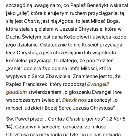
szczególną uwagę na to, co Papież Benedykt wskazał
jako „siłę”, która kieruje tym ruchem przyciągania: tą
siłą jest
Charis
, jest nią
Agape
, to jest Miłość Boga,
która stała się ciałem w Jezusie Chrystusie, która w
Duchu Świętym jest dana Kościołowi i uświęca każde
jego działanie. Ostatecznie to nie Kościół przyciąga,
lecz Chrystus, a jeśli chrześcijanin lub wspólnota
kościelna przyciąga, to dlatego, że poprzez ten
„kanał” dociera życiodajna limfa Miłości, która
wypływa z Serca Zbawiciela. Znamienne jest to, że
Papież Franciszek, który rozpoczął
Evangelii
gaudium
stwierdzeniem „o głoszeniu Ewangelii we
współczesnym świecie”,
Dilexit nos
zakończył „o
miłości ludzkiej i Bożej Serca Jezusa Chrystusa”.
Św. Paweł pisze: „
Caritas Christi urget nos
” (
2 Kor
5,
14). Czasownik
sunechei
oznacza, że miłość
Chrystusa nas przynagla na tyle, na ile nas posiada,