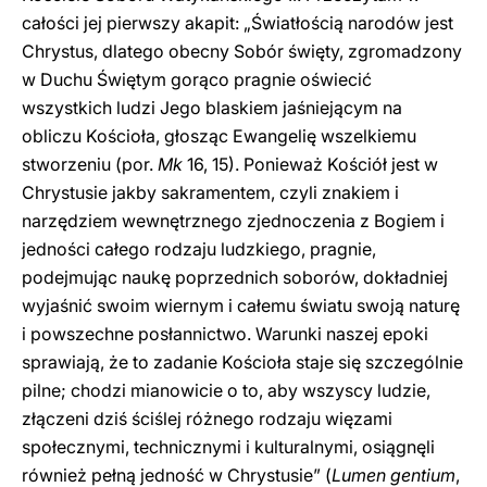
całości jej pierwszy akapit: „Światłością narodów jest
Chrystus, dlatego obecny Sobór święty, zgromadzony
w Duchu Świętym gorąco pragnie oświecić
wszystkich ludzi Jego blaskiem jaśniejącym na
obliczu Kościoła, głosząc Ewangelię wszelkiemu
stworzeniu (por.
Mk
16, 15). Ponieważ Kościół jest w
Chrystusie jakby sakramentem, czyli znakiem i
narzędziem wewnętrznego zjednoczenia z Bogiem i
jedności całego rodzaju ludzkiego, pragnie,
podejmując naukę poprzednich soborów, dokładniej
wyjaśnić swoim wiernym i całemu światu swoją naturę
i powszechne posłannictwo. Warunki naszej epoki
sprawiają, że to zadanie Kościoła staje się szczególnie
pilne; chodzi mianowicie o to, aby wszyscy ludzie,
złączeni dziś ściślej różnego rodzaju więzami
społecznymi, technicznymi i kulturalnymi, osiągnęli
również pełną jedność w Chrystusie” (
Lumen gentium
,