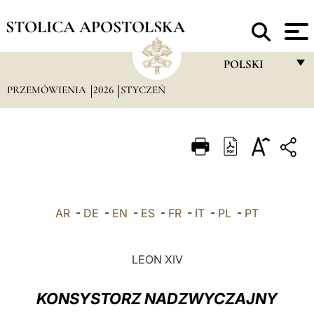
STOLICA APOSTOLSKA
POLSKI
PRZEMÓWIENIA
2026
STYCZEŃ
FRANÇAIS
ENGLISH
ITALIANO
PORTUGUÊS
ESPAÑOL
AR
-
DE
-
EN
-
ES
-
FR
-
IT
-
PL
-
PT
DEUTSCH
POLSKI
LEON XIV
العربيّة
KONSYSTORZ NADZWYCZAJNY
中文