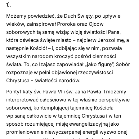
1).
Możemy powiedzieć, że Duch Święty, po upływie
wieków, zainspirował Proroka oraz Ojców
soborowych tą samą wizją: wizją światłości Pana,
która oświeca święte miasto – najpierw Jerozolimę, a
następnie Kościół – i, odbijając się w nim, pozwala
wszystkim narodom kroczyć pośród ciemności
świata. To, co Izajasz zapowiadał „jako figurę”, Sobór
rozpoznaje w pełni objawionej rzeczywistości
Chrystusa – światłości narodów.
Pontyfikaty św. Pawła VI i św. Jana Pawła II możemy
interpretować całościowo w tej właśnie perspektywie
soborowej, kontemplującej tajemnicę Kościoła
wpisaną całkowicie w tajemnicę Chrystusa i w ten
sposób rozumiejącej misję ewangelizacyjną jako
promieniowanie niewyczerpanej energii wyzwolonej