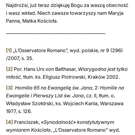
Najdrożsi, już teraz dziękuję Bogu za waszą obecność
i wasz wkład. Niech zawsze towarzyszy nam Maryja
Panna, Matka Kościoła.
_______________________________________________
[1]
„L’Osservatore Romano”, wyd. polskie, nr 9 (296)
/2007, s. 35.
[2]
Por. Hans Urs von Balthasar,
Wiarygodna jest tylko
miłość,
tłum. ks. Eligiusz Piotrowski, Kraków 2002.
[3]
Homilia 65 na Ewangelię św. Jana
, 2:
Homilie na
Ewangelie i Pierwszy List św. Jana
, cz. II, tłum. o.
Władysław Szołdrski, ks. Wojciech Kania, Warszawa
1977, s. 126.
[4]
Franciszek,
«Synodalność» konstytutywnym
wymiarem Kościoła
, „L’Osservatore Romano” wyd.