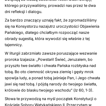
którego przyzywaliśmy, prowadzi nas przez te dwa
dni refleksji i dialogu.
Za bardzo znaczący uznaję fakt, że zgromadziliśmy
się na Konsystorzu nazajutrz uroczystości Objawienia
Pańskiego, dlatego chciałbym rozpocząć nasze
obrady sugestią, która wywodzi się właśnie z tej
tajemnicy.
W liturgii zabrzmiało zawsze poruszające wezwanie
proroka Izajasza: „Powstań! Świeć, Jeruzalem, bo
przyszło twe światło i chwała Pańska rozbłyska nad
tobą. Bo oto ciemność okrywa ziemię i gęsty mrok
spowija ludy, a ponad tobą jaśnieje Pan, i Jego chwała
jawi się nad tobą. I pójdą narody do twojego światła,
królowie do blasku twojego wschodu” (
Iz
60, 1-3).
Słowa te przywodzą na myśl początek Konstytucji o
Kościele Soboru Watykańskiego II. Przeczytam w