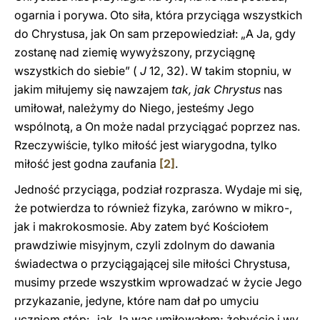
ogarnia i porywa. Oto siła, która przyciąga wszystkich
do Chrystusa, jak On sam przepowiedział: „A Ja, gdy
zostanę nad ziemię wywyższony, przyciągnę
wszystkich do siebie” (
J
12, 32). W takim stopniu, w
jakim miłujemy się nawzajem
tak, jak Chrystus
nas
umiłował, należymy do Niego, jesteśmy Jego
wspólnotą, a On może nadal przyciągać poprzez nas.
Rzeczywiście, tylko miłość jest wiarygodna, tylko
miłość jest godna zaufania
[2]
.
Jedność przyciąga, podział rozprasza. Wydaje mi się,
że potwierdza to również fizyka, zarówno w mikro-,
jak i makrokosmosie. Aby zatem być Kościołem
prawdziwie misyjnym, czyli zdolnym do dawania
świadectwa o przyciągającej sile miłości Chrystusa,
musimy przede wszystkim wprowadzać w życie Jego
przykazanie, jedyne, które nam dał po umyciu
uczniom stóp: „jak Ja was umiłowałem; żebyście i wy