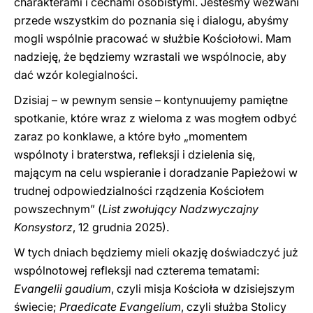
charakterami i cechami osobistymi. Jesteśmy wezwani
przede wszystkim do poznania się i dialogu, abyśmy
mogli wspólnie pracować w służbie Kościołowi. Mam
nadzieję, że będziemy wzrastali we wspólnocie, aby
dać wzór kolegialności.
Dzisiaj – w pewnym sensie – kontynuujemy pamiętne
spotkanie, które wraz z wieloma z was mogłem odbyć
zaraz po konklawe, a które było „momentem
wspólnoty i braterstwa, refleksji i dzielenia się,
mającym na celu wspieranie i doradzanie Papieżowi w
trudnej odpowiedzialności rządzenia Kościołem
powszechnym” (
List zwołujący Nadzwyczajny
Konsystorz
, 12 grudnia 2025).
W tych dniach będziemy mieli okazję doświadczyć już
wspólnotowej refleksji nad czterema tematami:
Evangelii gaudium
, czyli misja Kościoła w dzisiejszym
świecie;
Praedicate Evangelium
, czyli służba Stolicy