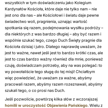
wszystkich w tym doświadczeniu jako Kolegium
Kardynałów Kościoła, które daje nie tylko nam – nie
jest ono dla nas – ale Kościołowi i światu daje pewne
świadectwo woli, pragnienia, uznając wartość
spotkania się razem, podejmowania wysiłku podróży –
dla niektórych z was bardzo długiej – aby być razem i
wspólnie szukać tego, czego Duch Święty pragnie dla
Kościoła dzisiaj i jutro. Dlatego naprawdę uważam, że
jest to ważne, nawet jeśli jest to bardzo krótki czas, ale
jest to czas bardzo ważny również dla mnie, ponieważ
czuję, doświadczam potrzeby, aby na was polegać: to
wy powołaliście tego sługę do tej misji! Chciałbym
więc powiedzieć, że uważam za ważne, abyśmy
pracowali razem, abyśmy razem rozeznawali, abyśmy
szukali tego, o co prosi nas Duch.
Jeśli pozwolicie, powtórzę kilka słów z wczorajszej
homilii w uroczystość Objawienia Pańskiego
. Wielu z