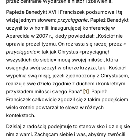
przez centralne Wydarzenie historii zbawienia.
Papieże Benedykt XVI i Franciszek podsumowali tę
wizję jednym słowem:
przyciąganie
. Papież Benedykt
uczynił to w homilii inaugurującej konferencję w
Aparecida w 2007 r., kiedy powiedział: „Kościół nie
uprawia prozelityzmu. On rozrasta się raczej przez «
przyciąganie
»: tak jak Chrystus «przyciągnął
wszystkich do siebie» mocą swojej miłości, która
osiągnęła swój szczyt w ofierze krzyża, tak i Kościół
wypełnia swą misję, jeżeli zjednoczony z Chrystusem,
realizuje swe dzieło zgodnie z duchem i konkretnym
przykładem miłości swego Pana”
[1]
. Papież
Franciszek całkowicie zgodził się z takim podejściem i
wielokrotnie powtarzał te słowa w różnych
kontekstach.
Dzisiaj z radością podejmuję to stanowisko i dzielę się
nim z wami. Zachęcam siebie i was, abyśmy zwrócili