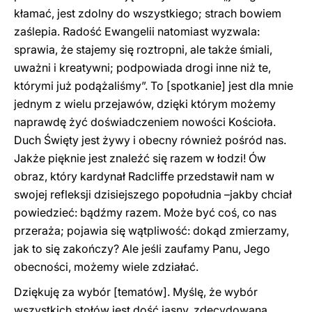
kłamać, jest zdolny do wszystkiego; strach bowiem
zaślepia. Radość Ewangelii natomiast wyzwala:
sprawia, że stajemy się roztropni, ale także śmiali,
uważni i kreatywni; podpowiada drogi inne niż te,
którymi już podążaliśmy”. To [spotkanie] jest dla mnie
jednym z wielu przejawów, dzięki którym możemy
naprawdę żyć doświadczeniem nowości Kościoła.
Duch Święty jest żywy i obecny również pośród nas.
Jakże pięknie jest znaleźć się razem w łodzi! Ów
obraz, który kardynał Radcliffe przedstawił nam w
swojej refleksji dzisiejszego popołudnia –jakby chciał
powiedzieć: bądźmy razem. Może być coś, co nas
przeraża; pojawia się wątpliwość: dokąd zmierzamy,
jak to się zakończy? Ale jeśli zaufamy Panu, Jego
obecności, możemy wiele zdziałać.
Dziękuję za wybór [tematów]. Myślę, że wybór
wszystkich stołów jest dość jasny, zdecydowaną