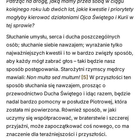
Patrząc na drogę, jaką mamy przed sobą w ciągu
kolejnego roku lub dwóch lat, jakie kwestie i priorytety
mogłyby kierować działaniami Ojca Świętego i Kurii w
tej sprawie?
Słuchanie umysłu, serca i ducha poszczególnych
osób; słuchanie siebie nawzajem; wyrażanie tylko
najważniejszych kwestii i to w bardzo zwięzły sposób,
aby każdy mógł zabrać głos – taki będzie nasz
sposób postępowania. Starożytni rzymscy mędrcy
mawiali:
Non multa sed multum!
[5]
W przyszłości ten
sposób słuchania się nawzajem, prosząc o
przewodnictwo Ducha Świętego i idąc razem, będzie
nadal bardzo pomocny w posłudze Piotrowej, która
została mi powierzona. Również sposób, w jaki
uczymy się współpracować, w braterstwie i szczerej
przyjaźni, może zapoczątkować coś nowego, co ma
znaczenie dla teraźniejszości i przyszłości.