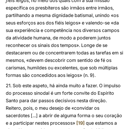
fiéis leigos
, no meio dos quais com a sua missão
específica os presbíteros são irmãos entre irmãos,
partilhando a mesma dignidade batismal, unindo «os
seus esforços aos dos fiéis leigos» e valendo-se «da
sua experiência e competência nos diversos campos
da atividade humana, de modo a poderem juntos
reconhecer os sinais dos tempos». Longe de se
destacarem ou de concentrarem todas as tarefas em si
mesmos, «devem descobrir com sentido de fé os
carismas, humildes ou excelentes, que sob múltiplas
formas são concedidos aos leigos» (n. 9).
21. Sob este aspeto, há ainda muito a fazer. O impulso
do processo sinodal é um forte convite do Espírito
Santo para dar passos decisivos nesta direção.
Reitero, pois, o meu desejo de «convidar os
sacerdotes [...] a abrir de alguma forma o seu coração
e a participar nestes processos»
[19]
que estamos a