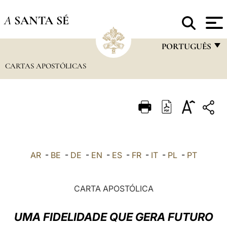
A
SANTA SÉ
PORTUGUÊS
CARTAS APOSTÓLICAS
FRANÇAIS
ENGLISH
ITALIANO
PORTUGUÊS
ESPAÑOL
AR
-
BE
-
DE
-
EN
-
ES
-
FR
-
IT
-
PL
-
PT
DEUTSCH
POLSKI
CARTA APOSTÓLICA
العربيّة
UMA FIDELIDADE QUE GERA FUTURO
中文