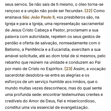
seus servos. Se não sais de ti mesmo, o óleo torna-se
rançoso e a unção não pode ser fecunda».
[22]
Como
ensinava
São João Paulo II
, «os presbíteros são, na
Igreja e para a Igreja, uma representação sacramental
de Jesus Cristo Cabeça e Pastor, proclamam a sua
palavra com autoridade, repetem os seus gestos de
perdão e oferta de salvação, nomeadamente com o
Batismo, a Penitência e a Eucaristia, exercitam a sua
amável solicitude, até ao dom total de si mesmos, pelo
rebanho que reúnem na unidade e conduzem ao Pai
por meio de Cristo no Espírito».
[23]
Assim, a vocação
sacerdotal desdobra-se entre as alegrias e os
esforços de um serviço humilde aos irmãos, que o
mundo muitas vezes desconhece, mas do qual sente
uma profunda sede: encontrar testemunhas crentes e
credíveis do Amor de Deus, fiel e misericordioso,
constitui uma via essencial de evangelização.