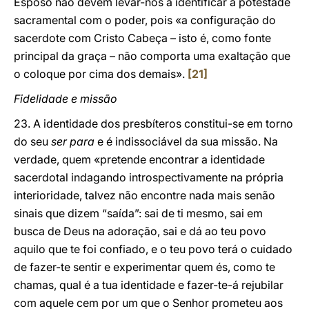
Esposo não devem levar-nos a identificar a potestade
sacramental com o poder, pois «a configuração do
sacerdote com Cristo Cabeça – isto é, como fonte
principal da graça – não comporta uma exaltação que
o coloque por cima dos demais».
[21]
Fidelidade e missão
23. A identidade dos presbíteros constitui-se em torno
do seu
ser para
e é indissociável da sua missão. Na
verdade, quem «pretende encontrar a identidade
sacerdotal indagando introspectivamente na própria
interioridade, talvez não encontre nada mais senão
sinais que dizem “saída”: sai de ti mesmo, sai em
busca de Deus na adoração, sai e dá ao teu povo
aquilo que te foi confiado, e o teu povo terá o cuidado
de fazer-te sentir e experimentar quem és, como te
chamas, qual é a tua identidade e fazer-te-á rejubilar
com aquele cem por um que o Senhor prometeu aos