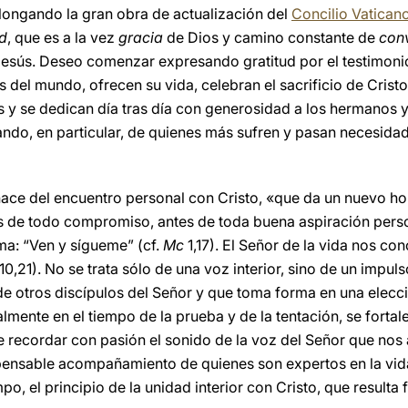
olongando la gran obra de actualización del
Concilio Vaticano
ad
, que es a la vez
gracia
de Dios y camino constante de
con
 Jesús. Deseo comenzar expresando gratitud por el testimonio
 del mundo, ofrecen su vida, celebran el sacrificio de Cristo 
 y se dedican día tras día con generosidad a los hermanos y
ando, en particular, de quienes más sufren y pasan necesidad
nace del encuentro personal con Cristo, «que da un nuevo hori
 de todo compromiso, antes de toda buena aspiración person
ama: “Ven y sígueme” (cf.
Mc
1,17). El Señor de la vida nos co
10,21). No se trata sólo de una voz interior, sino de un impul
de otros discípulos del Señor y que toma forma en una elecci
almente en el tiempo de la prueba y de la tentación, se fort
ecordar con pasión el sonido de la voz del Señor que nos a
ensable acompañamiento de quienes son expertos en la vida 
po, el principio de la unidad interior con Cristo, que resulta