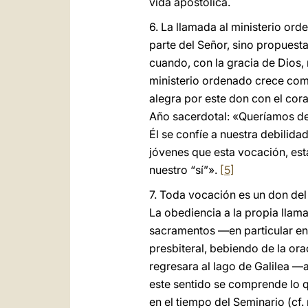
vida apostólica.
6. La llamada al ministerio ord
parte del Señor, sino propuest
cuando, con la gracia de Dios,
ministerio ordenado crece como 
alegra por este don con el cor
Año sacerdotal: «Queríamos desp
Él se confíe a nuestra debilida
jóvenes que esta vocación, est
nuestro “sí”».
[5]
7. Toda vocación es un don de
La obediencia a la propia llam
sacramentos —en particular en e
presbiteral, bebiendo de la or
regresara al lago de Galilea 
este sentido se comprende lo
en el tiempo del Seminario (cf