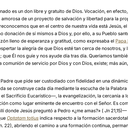
enado es un don libre y gratuito de Dios. Vocación, en efecto,
a amorosa de un proyecto de salvación y libertad para la pro
 reconocemos que en el centro de nuestra vida está Jesús, el
donación de sí mismos a Dios y, por ello, a su Pueblo santo.
azón lleno de esperanza y gratitud, como expresaba el
Papa 
ertar la alegría de que Dios esté tan cerca de nosotros, y l
d; que Él nos guíe y nos ayude día tras día. Queríamos tambié
a comunión de servicio por Dios y con Dios, existe; más aún
l Padre que pide ser custodiado con fidelidad en una dinámi
ada se construye cada día mediante la escucha de la Palabra 
l Sacrificio Eucarístico—, la evangelización, la cercanía a lo
ación como lugar eminente de encuentro con el Señor. Es com
—allí donde Jesús preguntó a Pedro «¿me amas?» (
Jn
21,15)— 
 que
Optatam totius
indica respecto a la formación sacerdota
. n. 22), abriendo el camino a una formación continua, perm