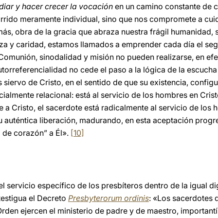
diar y hacer crecer la vocación
en un camino constante de 
orrido meramente individual, sino que nos compromete a cuid
ás, obra de la gracia que abraza nuestra frágil humanidad, 
za y caridad, estamos llamados a emprender cada día el se
Comunión, sinodalidad y misión no pueden realizarse, en efec
utorreferencialidad no cede el paso a la lógica de la escuch
s siervo de Cristo, en el sentido de que su existencia, conf
ialmente relacional: está al servicio de los hombres en Cristo
a Cristo, el sacerdote está radicalmente al servicio de los 
su auténtica liberación, madurando, en esta aceptación progre
do de corazón” a Él».
[10]
el servicio específico de los presbíteros dentro de la igual d
testigua el Decreto
Presbyterorum ordinis
: «Los sacerdotes
rden ejercen el ministerio de padre y de maestro, important