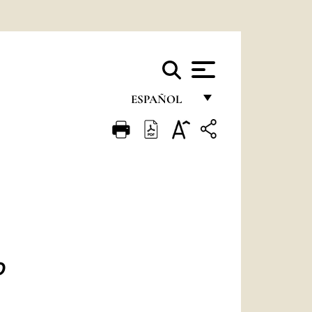
ESPAÑOL
FRANÇAIS
ENGLISH
ITALIANO
PORTUGUÊS
ESPAÑOL
DEUTSCH
O
POLSKI