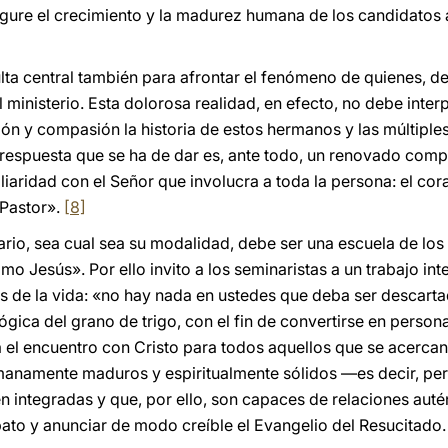
gure el crecimiento y la madurez humana de los candidatos a
sulta central también para afrontar el fenómeno de quienes, 
ministerio. Esta dolorosa realidad, en efecto, no debe interpr
ión y compasión la historia de estos hermanos y las múltipl
la respuesta que se ha de dar es, ante todo, un renovado co
aridad con el Señor que involucra a toda la persona: el corazó
 Pastor».
[8]
ario, sea cual sea su modalidad, debe ser una escuela de los
o Jesús». Por ello invito a los seminaristas a un trabajo int
 de la vida: «no hay nada en ustedes que deba ser descarta
ógica del grano de trigo, con el fin de convertirse en person
 el encuentro con Cristo para todos aquellos que se acerca
anamente maduros y espiritualmente sólidos —es decir, per
ien integradas y que, por ello, son capaces de relaciones au
ato y anunciar de modo creíble el Evangelio del Resucitado.