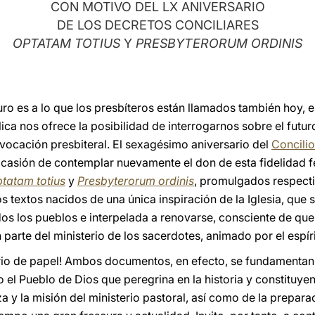
CON MOTIVO DEL LX ANIVERSARIO
DE LOS DECRETOS CONCILIARES
OPTATAM TOTIUS
Y
PRESBYTERORUM ORDINIS
uro es a lo que los presbíteros están llamados también hoy, 
ica nos ofrece la posibilidad de interrogarnos sobre el futur
la vocación presbiteral. El sexagésimo aniversario del
Concilio
 ocasión de contemplar nuevamente el don de esta fidelidad 
tatam totius
y
Presbyterorum ordinis
, promulgados respecti
 textos nacidos de una única inspiración de la Iglesia, que s
os los pueblos e interpelada a renovarse, consciente de qu
 parte del ministerio de los sacerdotes, animado por el espír
rio de papel! Ambos documentos, en efecto, se fundamentan
el Pueblo de Dios que peregrina en la historia y constituyen
za y la misión del ministerio pastoral, así como de la prepar