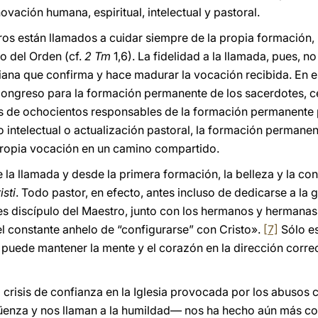
vación humana, espiritual, intelectual y pastoral.
teros están llamados a cuidar siempre de la propia formación,
o del Orden (cf.
2 Tm
1,6). La fidelidad a la llamada, pues, no
ana que confirma y hace madurar la vocación recibida. En e
ongreso para la formación permanente de los sacerdotes, ce
s de ochocientos responsables de la formación permanente
o intelectual o actualización pastoral, la formación permane
 propia vocación en un camino compartido.
a llamada y desde la primera formación, la belleza y la con
sti
. Todo pastor, en efecto, antes incluso de dedicarse a la
 discípulo del Maestro, junto con los hermanos y hermanas, 
el constante anhelo de “configurarse” con Cristo».
[7]
Sólo es
 puede mantener la mente y el corazón en la dirección correct
la crisis de confianza en la Iglesia provocada por los abuso
üenza y nos llaman a la humildad— nos ha hecho aún más con