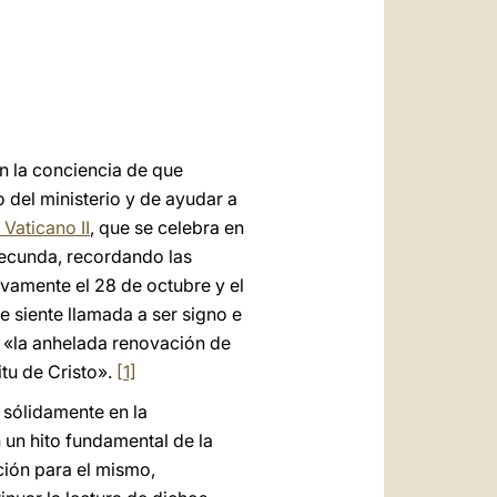
العربيّة
中文
LATINE
en la conciencia de que
o del ministerio y de ayudar a
 Vaticano II
, que se celebra en
fecunda, recordando las
vamente el 28 de octubre y el
e siente llamada a ser signo e
e «la anhelada renovación de
itu de Cristo».
[1]
 sólidamente en la
 un hito fundamental de la
ación para el mismo,