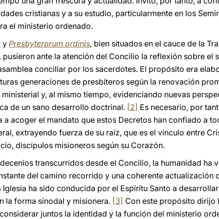
mpo una gran frescura y actualidad. Invito, por tanto, a cont
dades cristianas y a su estudio, particularmente en los Semi
a el ministerio ordenado.
s
y
Presbyterorum ordinis
, bien situados en el cauce de la Tra
pusieron ante la atención del Concilio la reflexión sobre el 
 asamblea conciliar por los sacerdotes. El propósito era ela
uturas generaciones de presbíteros según la renovación prom
 ministerial y, al mismo tiempo, evidenciando nuevas perspec
ica de un sano desarrollo doctrinal.
[2]
Es necesario, por tan
 a acoger el mandato que estos Decretos han confiado a toda 
ral, extrayendo fuerza de su raíz, que es el vínculo entre Crist
vicio, discípulos misioneros según su Corazón.
s decenios transcurridos desde el Concilio, la humanidad ha 
nstante del camino recorrido y una coherente actualización d
 Iglesia ha sido conducida por el Espíritu Santo a desarrollar
 la forma sinodal y misionera.
[3]
Con este propósito dirijo 
considerar juntos la identidad y la función del ministerio ord