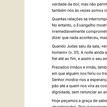
verdade da dor, mas não permite
também nós às vezes somos ch
Quantas relações se interromp
No entanto, o Evangelho mostr
irremediavelmente comprometido
dizer que nada aconteceu, mas f
Quando Judas saiu da sala, «era
homem» (v. 31). A noite ainda 
fiel até ao fim, e assim o seu 
Prezados irmãos e irmãs, també
em que alguém nos feriu ou tra
Senhor mostra-nos a esperanç
pão até a quem nos vira as co
dignidade, sem renunciar ao a
Hoje peçamos a graça de sabe
abandonados. Pois é precisam