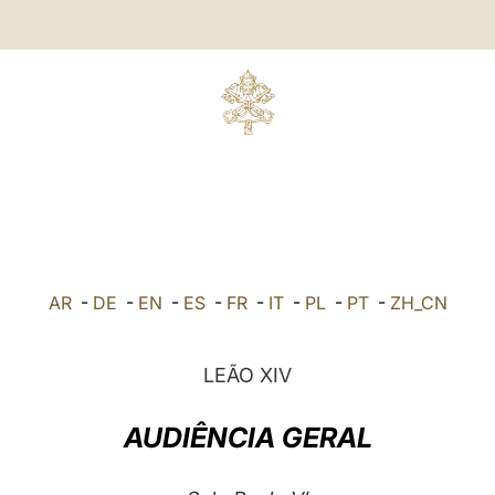
AR
-
DE
-
EN
-
ES
-
FR
-
IT
-
PL
-
PT
-
ZH_CN
LEÃO XIV
AUDIÊNCIA GERAL