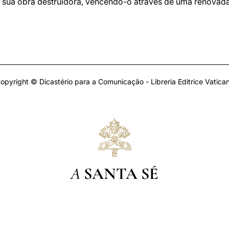
a sua obra destruidora, vencendo-o através de uma renovad
opyright © Dicastério para a Comunicação - Libreria Editrice Vatica
A
SANTA SÉ