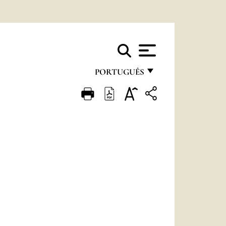
PORTUGUÊS
FRANÇAIS
ENGLISH
ITALIANO
PORTUGUÊS
ESPAÑOL
DEUTSCH
POLSKI