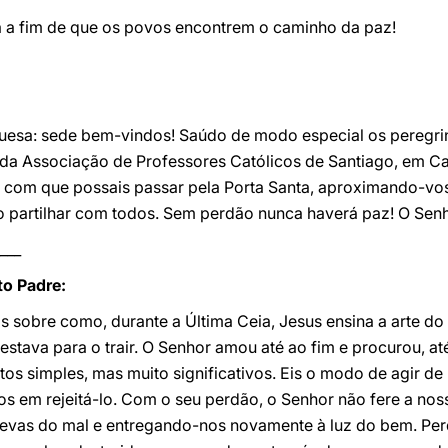
da a fim de que os povos encontrem o caminho da paz!
uguesa: sede bem-vindos! Saúdo de modo especial os peregri
da Associação de Professores Católicos de Santiago, em C
z com que possais passar pela Porta Santa, aproximando-vos
 partilhar com todos. Sem perdão nunca haverá paz! O Sen
___
o Padre:
s sobre como, durante a Última Ceia, Jesus ensina a arte do 
tava para o trair. O Senhor amou até ao fim e procurou, at
tos simples, mas muito significativos. Eis o modo de agir de
s em rejeitá-lo. Com o seu perdão, o Senhor não fere a nos
revas do mal e entregando-nos novamente à luz do bem. Perd