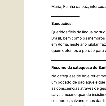
Maria, Rainha da paz, interce
_________________
Saudações:
Queridos fiéis de língua port
Brasil, bem como os membros 
em Roma, neste ano jubilar, fa
quem obtemos o perdão para o
_________________________________
Resumo da catequese do Sant
Na catequese de hoje refletimo
um bocado de pão àquele que es
as consciências através de ges
salvar, mesmo quando insistimo
seu poder, salvando-nos das t