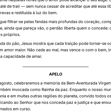
— até de trair — sem nunca cessar de acreditar que até essa l
revas e restituída à luz do bem.
ue filtrar-se pelas fendas mais profundas do coração, comp
, ainda que pareça vão, o perdão liberta quem o concede: d
ós próprios.
da do pão, Jesus mostra que cada traição pode tornar-se oc
m amor maior. Não cede ao mal, mas vence-o com o bem, im
 a capacidade de amar.
______________________________________
APELO
 agosto, celebraremos a memória da Bem-Aventurada Virgem
 também invocada como Rainha da paz. Enquanto o nosso mund
ânia e em muitas outras regiões do planeta, convido todos os
licando ao Senhor que nos conceda paz e justiça e que enxu
rmados em curso.