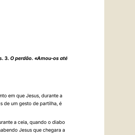
العربيّة
中文
LATINE
s. 3.
O perdão. «Amou-os até
to em que Jesus, durante a
s de um gesto de partilha, é
urante a ceia, quando o diabo
.] sabendo Jesus que chegara a