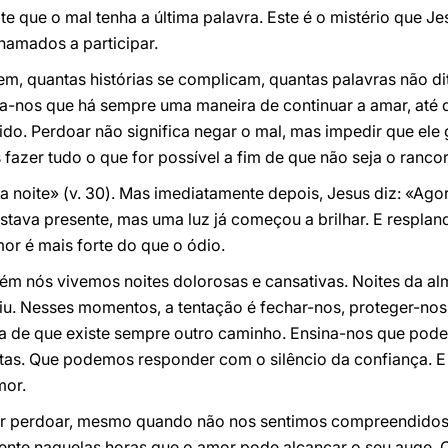
 que o mal tenha a última palavra. Este é o mistério que Jes
amados a participar.
em, quantas histórias se complicam, quantas palavras não 
a-nos que há sempre uma maneira de continuar a amar, até
. Perdoar não significa negar o mal, mas impedir que ele g
azer tudo o que for possível a fim de que não seja o rancor 
 noite» (v. 30). Mas imediatamente depois, Jesus diz: «Agora
estava presente, mas uma luz já começou a brilhar. E respl
amor é mais forte do que o ódio.
m nós vivemos noites dolorosas e cansativas. Noites da alma
iu. Nesses momentos, a tentação é fechar-nos, proteger-nos, 
a de que existe sempre outro caminho. Ensina-nos que po
stas. Que podemos responder com o silêncio da confiança. 
mor.
r perdoar, mesmo quando não nos sentimos compreendidos,
ente naquelas horas que o amor pode alcançar o seu auge. 