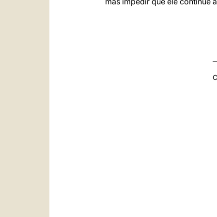
mas impedir que ele continue 
C