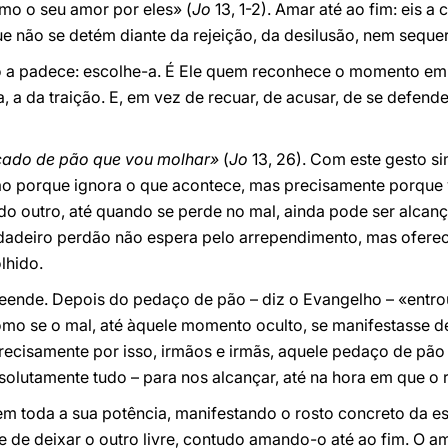
remo o seu amor por eles» (
Jo
13, 1-2). Amar até ao fim: eis 
 não se detém diante da rejeição, da desilusão, nem sequer
o a padece: escolhe-a. É Ele quem reconhece o momento em
, a da traição. E, em vez de recuar, de acusar, de se defender
cado de pão que vou molhar»
(
Jo
13, 26). Com este gesto si
Não porque ignora o que acontece, mas precisamente porque 
o outro, até quando se perde no mal, ainda pode ser alcanç
dadeiro perdão não espera pelo arrependimento, mas ofere
lhido.
ende. Depois do pedaço de pão – diz o Evangelho – «entrou 
o se o mal, até àquele momento oculto, se manifestasse d
recisamente por isso, irmãos e irmãs, aquele pedaço de pão
solutamente tudo – para nos alcançar, até na hora em que o 
 em toda a sua potência, manifestando o rosto concreto da 
e de deixar o outro livre, contudo amando-o até ao fim. O a