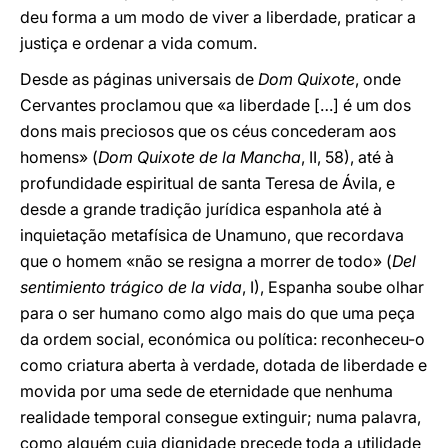
deu forma a um modo de viver a liberdade, praticar a
justiça e ordenar a vida comum.
Desde as páginas universais de
Dom Quixote
, onde
Cervantes proclamou que «a liberdade […] é um dos
dons mais preciosos que os céus concederam aos
homens» (
Dom Quixote de la Mancha
, II, 58), até à
profundidade espiritual de santa Teresa de Ávila, e
desde a grande tradição jurídica espanhola até à
inquietação metafísica de Unamuno, que recordava
que o homem «não se resigna a morrer de todo» (
Del
sentimiento trágico de la vida
, I), Espanha soube olhar
para o ser humano como algo mais do que uma peça
da ordem social, económica ou política: reconheceu-o
como criatura aberta à verdade, dotada de liberdade e
movida por uma sede de eternidade que nenhuma
realidade temporal consegue extinguir; numa palavra,
como alguém cuja dignidade precede toda a utilidade