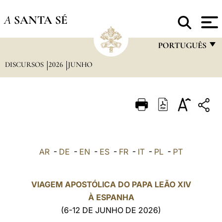
A
SANTA SÉ
PORTUGUÊS
DISCURSOS
2026
JUNHO
FRANÇAIS
ENGLISH
ITALIANO
PORTUGUÊS
ESPAÑOL
AR
-
DE
-
EN
-
ES
-
FR
-
IT
-
PL
-
PT
DEUTSCH
POLSKI
VIAGEM APOSTÓLICA DO PAPA LEÃO XIV
À ESPANHA
العربيّة
(6-12 DE JUNHO DE 2026)
中文