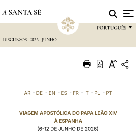
A
SANTA SÉ
PORTUGUÊS
DISCURSOS
2026
JUNHO
FRANÇAIS
ENGLISH
ITALIANO
PORTUGUÊS
ESPAÑOL
AR
-
DE
-
EN
-
ES
-
FR
-
IT
-
PL
-
PT
DEUTSCH
POLSKI
VIAGEM APOSTÓLICA DO PAPA LEÃO XIV
À ESPANHA
العربيّة
(6-12 DE JUNHO DE 2026)
中文