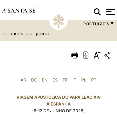
A
SANTA SÉ
PORTUGUÊS
DISCURSOS
2026
JUNHO
FRANÇAIS
ENGLISH
ITALIANO
PORTUGUÊS
ESPAÑOL
AR
-
DE
-
EN
-
ES
-
FR
-
IT
-
PL
-
PT
DEUTSCH
POLSKI
VIAGEM APOSTÓLICA DO PAPA LEÃO XIV
À ESPANHA
العربيّة
(6-12 DE JUNHO DE 2026)
中文