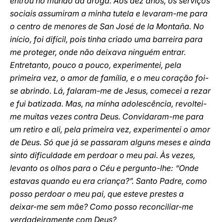
entrou no mundo da droga. Aos dez anos, os serviços
sociais assumiram a minha tutela e levaram-me para
o centro de menores de San José de la Montaña. No
início, foi difícil, pois tinha criado uma barreira para
me proteger, onde não deixava ninguém entrar.
Entretanto, pouco a pouco, experimentei, pela
primeira vez, o amor de família, e o meu coração foi-
se abrindo. Lá, falaram-me de Jesus, comecei a rezar
e fui batizada. Mas, na minha adolescência, revoltei-
me muitas vezes contra Deus. Convidaram-me para
um retiro e ali, pela primeira vez, experimentei o amor
de Deus. Só que já se passaram alguns meses e ainda
sinto dificuldade em perdoar o meu pai. Às vezes,
levanto os olhos para o Céu e pergunto-lhe: “Onde
estavas quando eu era criança?”. Santo Padre, como
posso perdoar o meu pai, que esteve prestes a
deixar-me sem mãe? Como posso reconciliar-me
verdadeiramente com Deus?