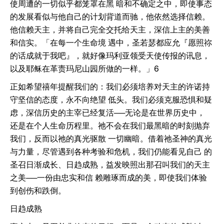
使周遭的一切似乎都笼罩在黑 暗和不确定之中，即使事态
的发展看似与他自己的计划背道而驰，他依然选择信赖。
他信赖天主，并将自己完全交托给天主，深信上主的美善
和信实。「在每一个生命境 遇中，圣若瑟都应允『愿照祢
的话成就于我吧』，就好像玛利亚领受天使传报的讯息，
以及耶稣在革责玛尼山园所做的一样。」6
正如希望禧年提醒我们的：我们必须培养对天主的许诺持
守坚信的态度，永不向绝望 低头。我们必须克服恐惧和疑
虑，深信历史的主宰已经复活──无论是在世界历史中，
还是在个人生命历程里。祂不会在我们最黑暗的时刻抛弃
我们，反而以祂的真光驱散 一切幽暗。借着祂圣神的真光
与力量，尽管遇到各种考验和危机，我们仍能看见自己 的
圣召日渐成长、日趋成熟，益发映照出那召叫我们的天主
之美──一份由忠实和信 赖雕琢而成的美，即使我们体验
到创伤和跌倒。
日趋成熟