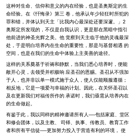
这种对生命、信仰和意义的内在经验，也是圣奥斯定的生
命经验。在《忏悔录》第三 卷，他承认年少轻狂时所犯的
罪和错，并体认到天主「比我内心最深处还要深邃。」2
奥斯定所发现的，不仅是自我认识，更是那在黑暗中指引
他前进的神圣光辉之美。他 觉察到天主临于他的灵魂最深
处，于是明白培养内在生命的重要性，那是与基督相遇 的
空间，也是在我们的生命中体验上主美善的途径。
这样的关系奠基于祈祷和静默，当我们悉心培养时，便能
敞开心灵，去领受并积极响 应圣召的恩赐。圣召从不强加
于人，也并非以单一模式施于众人，使人仅能顺服遵循；
相反地，它是一项爱与幸福的计划。因此，在关怀圣召以
及在更新我们对福传所作的 承诺时，我们亟需从培养内在
的生命做起。
有鉴于此，我以同样的精神邀请所有人──包括家庭、堂区
和修会团体，以及主教、 司铎、执事、传教员、教育工作
者和所有平信徒──更加努力投入于营造有利的环境， 使