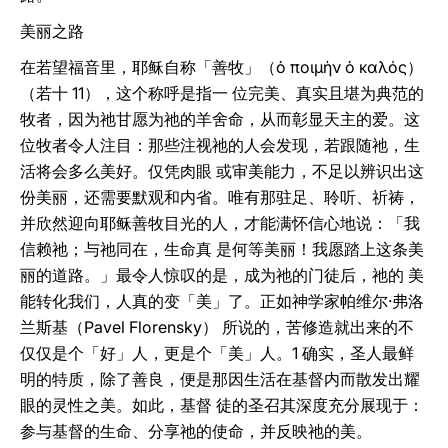
美丽之路
在若望福音里，耶稣自称「善牧」（ὁ ποιμὴν ὁ καλός）
（若十 11），这个称呼是指一 位完美、真实且堪为典范的
牧者，因为祂甘愿为祂的羊舍命，从而彰显天主的爱。这
位牧者令人注目：那些注视祂的人会发现，若跟随祂，生
活将会多么美好。仅凭肉眼 或审美能力，不足以辨识出这
份美丽，还需要默观和内省。唯有那驻足、聆听、祈祷，
并欣然迎向耶稣善牧目光的人，才能满怀信心地说：「我
信赖祂；与祂同在，生命真 是何等美丽！我愿踏上这条美
丽的道路。」最令人惊叹的是，成为祂的门徒后，祂的 美
能转化我们，人真的变「美」了。正如神学家帕维尔‧弗洛
兰斯基（Pavel Florensky） 所说的，苦修造就出来的不
仅仅是个「好」人，更是个「美」人。1 确实，圣人最鲜
明的特质，除了善良，便是那因生活在基督内而散发出耀
眼的灵性之美。如此，基督 徒的圣召其深度充分展现于：
参与基督的生命、分享祂的使命，并反映祂的美。