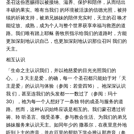
圣召这份恩赐得以被接纳、滋养、保护和陪伴，从而结出
丰硕的果实。唯有当我们 的环境被活泼的信德光照，被持
续的祈祷支持，被弟兄姊妹的陪伴充实时，天主的召 唤才
能绽放、成熟，成为个人与整个世界获享幸福与救恩的道
路。我们唯有踏上耶稣 善牧所指示给我们的道路时，方能
更加深刻地认识自己，也更加深刻地认识那位召叫 我们的
天主。
相互认识
「生命之主认识我们，并以祂慈爱的目光光照我们的
心。」3 天主是爱，的确，每一 个圣召都只能始于对「天
主是爱」的认识与体验（参阅：若壹四16）。祂深深认识
我 们，甚至连我们的头发都一一数过了（参阅：玛十
30），祂为每一个人想好了一条独 特的成圣与服务的道
路。然而，这种认识始终应该是相互的。我们蒙召透过祈
祷、聆 听圣言、领受圣事、参与教会生活、为我们的弟兄
姊妹服务来认识天主。如同年少的 撒慕尔，在夜里意外地
听到上主的声音，并在厄里的帮助下学会辨认那声音（参