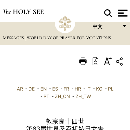
The
HOLY SEE
中文
MESSAGES
WORLD DAY OF PRAYER FOR VOCATIONS
FRANÇAIS
ENGLISH
ITALIANO
PORTUGUÊS
ESPAÑOL
AR
-
DE
-
EN
-
ES
-
FR
-
HR
-
IT
-
KO
-
PL
DEUTSCH
-
PT
-
ZH_CN
-
ZH_TW
POLSKI
العربيّة
教宗良十四世
第63届世界圣召祈祷日文告
中文