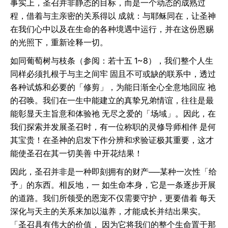
事实上，圣召并非静态的目标，而是一个动态的成熟过
程，借着与主亲密的关系得以 成就：与耶稣同在，让圣神
在我们心中以及在生命的各种境遇中运行，并在这份恩赐
的光照下，重新诠释一切。
如同葡萄树与枝条（参阅：若十五 1~8），我们整个人生
同样必须扎根于与主之间牢 固且不可或缺的联系中，透过
各种试炼和必要的「修剪」，为能日渐全心全意地回应 祂
的召唤。我们在一生中能建立的真挚兄弟情谊，往往是最
能彰显天主旨意和体验祂 无尽之爱的「场域」。因此，在
我们探索并发展圣召时，有一位称职的灵修导师相伴 是何
其宝贵！在圣神的启发下作分辨和求验证极其重要，这才
能使圣召在其一切美善 中开花结果！
因此，圣召并非是一种即刻拥有的财产──某种一次性「给
予」的东西。相反地，一 如生命本身，它是一条逐步开展
的道路。我们所领受的恩宠不仅需要守护，更要借着 每天
深化与天主的关系来加以滋养，才能成长并结出果实。
「圣召具有伟大的价值， 因为它将我们的整个生命置于那