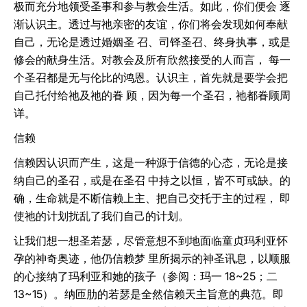
极而充分地领受圣事和参与教会生活。如此，你们便会 逐
渐认识主。透过与祂亲密的友谊，你们将会发现如何奉献
自己，无论是透过婚姻圣 召、司铎圣召、终身执事，或是
修会的献身生活。对教会及所有欣然接受的人而言， 每一
个圣召都是无与伦比的鸿恩。认识主，首先就是要学会把
自己托付给祂及祂的眷 顾，因为每一个圣召，祂都眷顾周
详。
信赖
信赖因认识而产生，这是一种源于信德的心态，无论是接
纳自己的圣召，或是在圣召 中持之以恒，皆不可或缺。的
确，生命就是不断信赖上主、把自己交托于主的过程， 即
使祂的计划扰乱了我们自己的计划。
让我们想一想圣若瑟，尽管意想不到地面临童贞玛利亚怀
孕的神奇奥迹，他仍信赖梦 里所揭示的神圣讯息，以顺服
的心接纳了玛利亚和她的孩子（参阅：玛一 18~25；二
13~15）。纳匝肋的若瑟是全然信赖天主旨意的典范。即