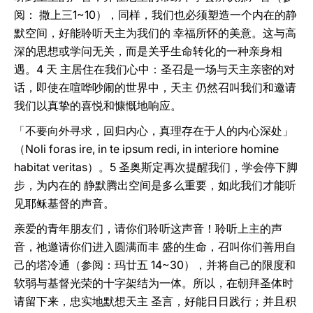
阅： 撒上三1~10），同样，我们也必须塑造一个内在的静
默空间，好能聆听天主为我们的 幸福所怀的美意。这与高
深的思想或学问无关，而是关乎生命转化的一种亲身相
遇。4 天 主居住在我们心中：圣召是一场与天主亲密的对
话，即使在喧哗吵闹的世界中，天主 仍然召叫我们和邀请
我们以真挚的喜悦和慷慨地响应。
「不要向外寻求，回归内心，真理存在于人的内心深处」
（Noli foras ire, in te ipsum redi, in interiore homine
habitat veritas）。5 圣奥斯定再次提醒我们，学会停下脚
步，为内在的 静默腾出空间是多么重要，如此我们才能听
见耶稣基督的声音。
亲爱的青年朋友们，请你们聆听这声音！聆听上主的声
音，祂邀请你们进入圆满而丰 盛的生命，召叫你们善用自
己的塔冷通（参阅：玛廿五 14~30），并将自己的限度和
软弱与基督光荣的十字架结为一体。所以，在朝拜圣体时
请留下来，忠实地默想天主 圣言，好能日日践行；并且积