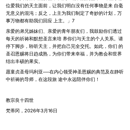
位爱我们的天主面前，让我们明白没有任何事物是来 自毫
无意义的混沌；反之，上主为我们制定了奇妙的计划，万
事万物都有助我们回应 上主。」7
亲爱的弟兄姊妹们、亲爱的青年朋友们，我鼓励你们透过
每天的祈祷和默想圣言来培 养你们与天主的个人关系。请
停下脚步，聆听天主，并把自己完全交托。如此，你们 的
圣召恩赐将日趋成熟，为你们带来幸福，并为教会和世界
结出丰硕的果实。
愿童贞圣母玛利亚──在内心领受神圣恩赐的典范及在静听
中祈祷的导师，在这段旅 途中永远陪伴你们！
教宗良十四世
梵蒂冈，2026年3月16日