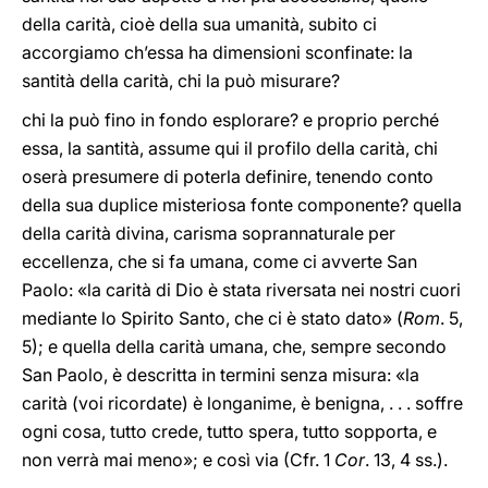
della carità, cioè della sua umanità, subito ci
accorgiamo ch’essa ha dimensioni sconfinate: la
santità della carità, chi la può misurare?
chi la può fino in fondo esplorare? e proprio perché
essa, la santità, assume qui il profilo della carità, chi
oserà presumere di poterla definire, tenendo conto
della sua duplice misteriosa fonte componente? quella
della carità divina, carisma soprannaturale per
eccellenza, che si fa umana, come ci avverte San
Paolo: «la carità di Dio è stata riversata nei nostri cuori
mediante lo Spirito Santo, che ci è stato dato» (
Rom
. 5,
5); e quella della carità umana, che, sempre secondo
San Paolo, è descritta in termini senza misura: «la
carità (voi ricordate) è longanime, è benigna, . . . soffre
ogni cosa, tutto crede, tutto spera, tutto sopporta, e
non verrà mai meno»; e così via (Cfr. 1
Cor
. 13, 4 ss.).