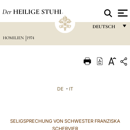
Der
HEILIGE STUHL
DEUTSCH
HOMILIEN
1974
FRANÇAIS
ENGLISH
ITALIANO
PORTUGUÊS
ESPAÑOL
DE
-
IT
DEUTSCH
POLSKI
العربيّة
SELIGSPRECHUNG VON SCHWESTER FRANZISKA
SCHERVIER
中文