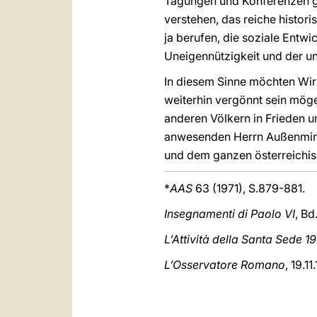
Tagungen und Konferenzen ga
verstehen, das reiche histori
ja berufen, die soziale Entw
Uneigennützigkeit und der un
In diesem Sinne möchten Wir
weiterhin vergönnt sein mög
anderen Völkern in Frieden u
anwesenden Herrn Außenminist
und dem ganzen österreichis
*
AAS
63 (1971), S.879-881.
Insegnamenti di Paolo VI
, Bd
L’Attività della Santa Sede 19
L’Osservatore Romano
, 19.11