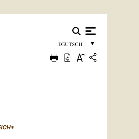
DEUTSCH
FRANÇAIS
ENGLISH
ITALIANO
PORTUGUÊS
ESPAÑOL
DEUTSCH
EICH*
POLSKI