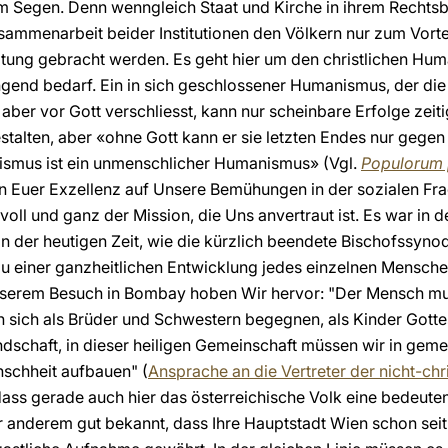
 Segen. Denn wenngleich Staat und Kirche in ihrem Rechtsbe
ammenarbeit beider Institutionen den Völkern nur zum Vorteil
altung gebracht werden. Es geht hier um den christlichen Hu
gend bedarf. Ein in sich geschlossener Humanismus, der die 
e aber vor Gott verschliesst, kann nur scheinbare Erfolge zei
gestalten, aber «ohne Gott kann er sie letzten Endes nur geg
ismus ist ein unmenschlicher Humanismus» (Vgl.
Populorum 
 Euer Exzellenz auf Unsere Bemühungen in der sozialen Fr
voll und ganz der Mission, die Uns anvertraut ist. Es war in 
in der heutigen Zeit, wie die kürzlich beendete Bischofssyno
zu einer ganzheitlichen Entwicklung jedes einzelnen Mensch
 Unserem Besuch in Bombay hoben Wir hervor: "Der Mensch 
 sich als Brüder und Schwestern begegnen, als Kinder Gotte
ndschaft, in dieser heiligen Gemeinschaft müssen wir in geme
schheit aufbauen" (
Ansprache an die Vertreter der nicht-chr
 dass gerade auch hier das österreichische Volk eine bedeute
nter anderem gut bekannt, dass Ihre Hauptstadt Wien schon sei