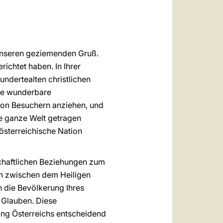
العربيّة
中文
LATINE
n Unseren geziemenden Gruß.
ichtet haben. In Ihrer
ndertealten christlichen
die wunderbare
von Besuchern anziehen, und
ie ganze Welt getragen
österreichische Nation
schaftlichen Beziehungen zum
en zwischen dem Heiligen
h die Bevölkerung Ihres
 Glauben. Diese
ang Österreichs entscheidend