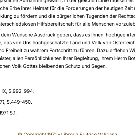
stliche Aufnahme gewährt. In der gleichen Linie müssen es 
sche Erbe ihrer Heimat für die Forderungen der heutigen Zeit
icklung zu fördern und die bürgerlichen Tugenden der Rechtsc
terschiedslosen Hilfsbereitschaft für alle Menschen vorzule
 dem Wunsche Ausdruck geben, dass es Ihnen, hochgeehrter
e, das von Uns hochgeschätzte Land und Volk von Österreic
nd Freiheit zu wahrem Fortschritt zu führen. Dazu erflehen W
er, allen Persönlichkeiten Ihrer Begleitung, Ihrem Herrn Bot
chen Volk Gottes bleibenden Schutz und Segen.
. IX, S.992-994.
71
, S.449-450.
.1971 S.1.
© Copyright 1971 - Libreria Editrice Vaticana