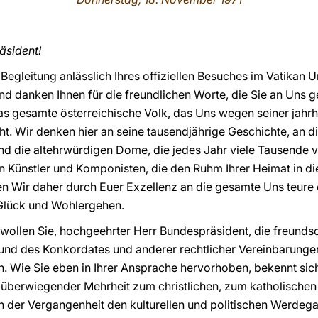
äsident!
r Begleitung anlässlich Ihres offiziellen Besuches im Vatika
 danken Ihnen für die freundlichen Worte, die Sie an Uns ger
 gesamte österreichische Volk, das Uns wegen seiner jahrhu
ht. Wir denken hier an seine tausendjährige Geschichte, an 
und die altehrwürdigen Dome, die jedes Jahr viele Tausende 
en Künstler und Komponisten, die den Ruhm Ihrer Heimat in d
ten Wir daher durch Euer Exzellenz an die gesamte Uns teure 
Glück und Wohlergehen.
 wollen Sie, hochgeehrter Herr Bundespräsident, die freund
rund des Konkordates und anderer rechtlicher Vereinbarung
n. Wie Sie eben in Ihrer Ansprache hervorhoben, bekennt sic
 überwiegender Mehrheit zum christlichen, zum katholischen
in der Vergangenheit den kulturellen und politischen Werdeg