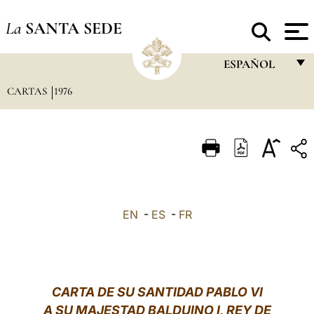
La
SANTA SEDE
ESPAÑOL
CARTAS
1976
FRANÇAIS
ENGLISH
ITALIANO
PORTUGUÊS
ESPAÑOL
EN
-
ES
-
FR
DEUTSCH
POLSKI
العربيّة
CARTA DE SU SANTIDAD PABLO VI
A SU MAJESTAD BALDUINO I, REY DE
中文