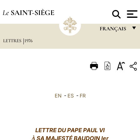
Le
SAINT-SIÈGE
FRANÇAIS
LETTRES
1976
FRANÇAIS
ENGLISH
ITALIANO
PORTUGUÊS
ESPAÑOL
EN
-
ES
-
FR
DEUTSCH
POLSKI
العربيّة
LETTRE DU PAPE PAUL VI
SA MAJESTÉ BAUDOIN Ier
À
中文