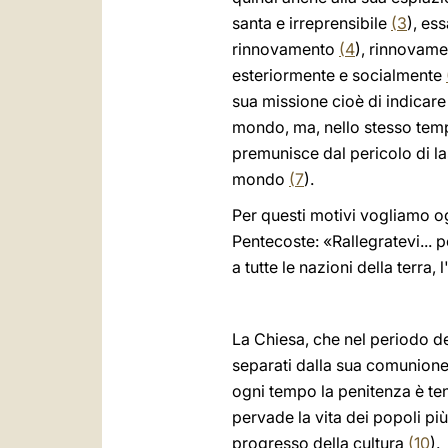
santa e irreprensibile
(
3
), es
rinnovamento
(
4
), rinnovame
esteriormente e socialmente
sua missione cioè di indicare 
mondo, ma, nello stesso tempo
premunisce dal pericolo di las
mondo
(
7
).
Per questi motivi vogliamo og
Pentecoste: «Rallegratevi... p
a tutte le nazioni della terra, 
La Chiesa, che nel periodo de
separati dalla sua comunione,
ogni tempo la penitenza è te
pervade la vita dei popoli più
progresso della cultura
(
10
).