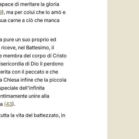
apace di meritare la gloria
9
), ma per colui che lo amò e
 sua carne a ciò che manca
ha pure un suo proprio ed
riceve, nel Battesimo, il
le membra del corpo di Cristo
sericordia di Dio il perdono
 ferita con il peccato e che
la Chiesa infine che la piccola
eciale dell'infinita
intimamente unire alla
za
(
43
).
tutta la vita del battezzato, in