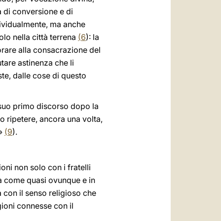
 di conversione e di
dividualmente, ma anche
olo nella città terrena
(
6
): la
borare alla consacrazione del
tare astinenza che li
ste, dalle cose di questo
l suo primo discorso dopo la
o ripetere, ancora una volta,
!»
(
9
).
ni non solo con i fratelli
oia come quasi ovunque e in
 con il senso religioso che
igioni connesse con il