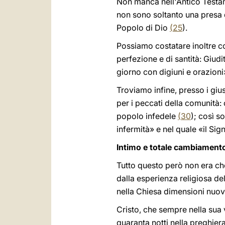
Non manca nell'Antico Testamen
non sono soltanto una presa 
Popolo di Dio
(
25
).
Possiamo costatare inoltre c
perfezione e di santità: Giudi
giorno con digiuni e orazion
Troviamo infine, presso i gius
per i peccati della comunità:
popolo infedele
(
30
); così s
infermità» e nel quale «il Sig
Intimo e totale cambiamento
Tutto questo però non era ch
dalla esperienza religiosa de
nella Chiesa dimensioni nuove
Cristo, che sempre nella sua v
quaranta notti nella preghier