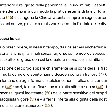
nteriore e religioso della penitenza, e i nuovi mirabili aspetti
é attenuano in alcun modo la pratica esterna di tale virtù, a
sità
(
45
) e spingono la Chiesa, attenta sempre ai segni dei tem
essioni nuove, più atte a realizzare, secondo l'indole delle div
cesi fisica
ò prescindere, in nessun tempo, da una ascesi anche fisica: tut
natura, anche gli animali senza ragione, come ricorda spesso 
sto atto religioso con cui la creatura riconosce la santità e 
icazione del corpo appare chiaramente se si considera la fragil
mo, la carne e lo spirito hanno desideri contrari tra loro
(
47
)
 lontano da ogni forma di stoicismo, non implica una condann
ere
(
48
); anzi, la mortificazione mira alla «liberazione»
(
49
) 
iscenza, quasi incatenato
(
50
) dalla parte sensitiva del propri
riacquista vigore
(
51
) e «la ferita inferta alla dignità della no
di una salutare astinenza»
(
52
).