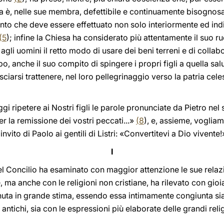
sa è, nelle sue membra, defettibile e continuamente bisognosa
nto che deve essere effettuato non solo interiormente ed in
(
5
); infine la Chiesa ha considerato più attentamente il suo ru
agli uomini il retto modo di usare dei beni terreni e di colla
, anche il suo compito di spingere i propri figli a quella salu
ciarsi trattenere, nel loro pellegrinaggio verso la patria cele
gi ripetere ai Nostri figli le parole pronunciate da Pietro ne
er la remissione dei vostri peccati...»
(
8
), e, assieme, vogliam
l'invito di Paolo ai gentili di Listri: «Convertitevi a Dio vivente
I
l Concilio ha esaminato con maggior attenzione le sue relazio
 ma anche con le religioni non cristiane, ha rilevato con gi
nuta in grande stima, essendo essa intimamente congiunta sia
 antichi, sia con le espressioni più elaborate delle grandi rel