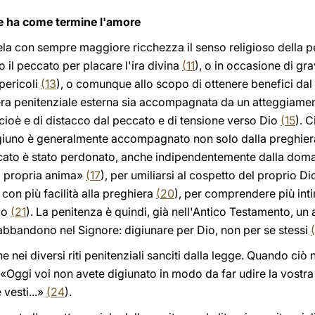
he ha come termine l'amore
vela con sempre maggiore ricchezza il senso religioso della 
 il peccato per placare l'ira divina
(
11
), o in occasione di gr
 pericoli
(
13
), o comunque allo scopo di ottenere benefici da
era penitenziale esterna sia accompagnata da un atteggiament
ioè e di distacco dal peccato e di tensione verso Dio
(
15
). C
 digiuno è generalmente accompagnato non solo dalla preghie
ccato è stato perdonato, anche indipendentemente dalla domand
«la propria anima»
(
17
), per umiliarsi al cospetto del proprio D
i con più facilità alla preghiera
(
20
), per comprendere più int
Dio
(
21
). La penitenza è quindi, già nell'Antico Testamento, un 
abbandono nel Signore: digiunare per Dio, non per se stessi
(
nei diversi riti penitenziali sanciti dalla legge. Quando ciò n
 «Oggi voi non avete digiunato in modo da far udire la vostra
 vesti...»
(
24
).