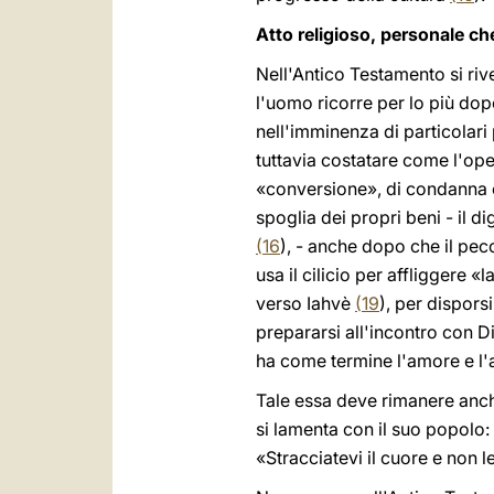
Atto religioso, personale c
Nell'Antico Testamento si ri
l'uomo ricorre per lo più dopo
nell'imminenza di particolari
tuttavia costatare come l'op
«conversione», di condanna c
spoglia dei propri beni - il
(
16
), - anche dopo che il pe
usa il cilicio per affliggere 
verso Iahvè
(
19
), per dispors
prepararsi all'incontro con 
ha come termine l'amore e l'
Tale essa deve rimanere anche 
si lamenta con il suo popolo:
«Stracciatevi il cuore e non le