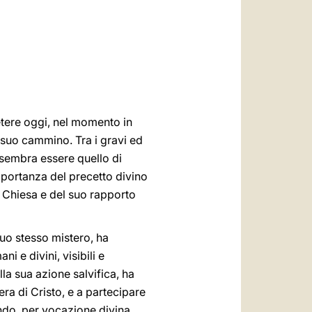
العربيّة
中文
LATINE
etere oggi, nel momento in
l suo cammino. Tra i gravi ed
i sembra essere quello di
'importanza del precetto divino
la Chiesa e del suo rapporto
suo stesso mistero, ha
i e divini, visibili e
lla sua azione salvifica, ha
a di Cristo, e a partecipare
endo, per vocazione divina,