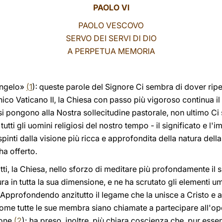
PAOLO VI
PAOLO VESCOVO
SERVO DEI SERVI DI DIO
A PERPETUA MEMORIA
angelo»
(
1
): queste parole del Signore Ci sembra di dover rip
nico Vaticano II, la Chiesa con passo più vigoroso continua i
e si pongono alla Nostra sollecitudine pastorale, non ultimo C
a tutti gli uomini religiosi del nostro tempo - il significato e l
spinti dalla visione più ricca e approfondita della natura del
ha offerto.
tti, la Chiesa, nello sforzo di meditare più profondamente il 
a in tutta la sua dimensione, e ne ha scrutato gli elementi uman
i. Approfondendo anzitutto il legame che la unisce a Cristo e a
me tutte le sue membra siano chiamate a partecipare all'oper
ione
(
2
); ha preso, inoltre, più chiara coscienza che, pur ess