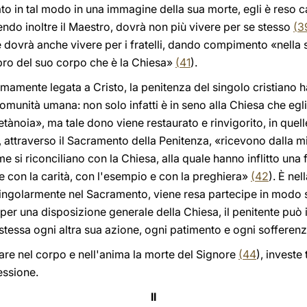
ato in tal modo in una immagine della sua morte, egli è reso c
endo inoltre il Maestro, dovrà non più vivere per se stesso
(
3
 e dovrà anche vivere per i fratelli, dando compimento «nella
 a pro del suo corpo che è la Chiesa»
(
41
).
timamente legata a Cristo, la penitenza del singolo cristiano 
omunità umana: non solo infatti è in seno alla Chiesa che egli 
ànoia», ma tale dono viene restaurato e rinvigorito, in quel
attraverso il Sacramento della Penitenza, «ricevono dalla mi
eme si riconciliano con la Chiesa, alla quale hanno inflitto una
e con la carità, con l'esempio e con la preghiera»
(
42
). È nel
ingolarmente nel Sacramento, viene resa partecipe in modo sp
 per una disposizione generale della Chiesa, il penitente può 
tessa ogni altra sua azione, ogni patimento e ogni sofferen
tare nel corpo e nell'anima la morte del Signore
(
44
), investe 
essione.
II