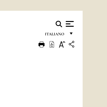
ITALIANO
FRANÇAIS
ENGLISH
ITALIANO
PORTUGUÊS
ESPAÑOL
DEUTSCH
POLSKI