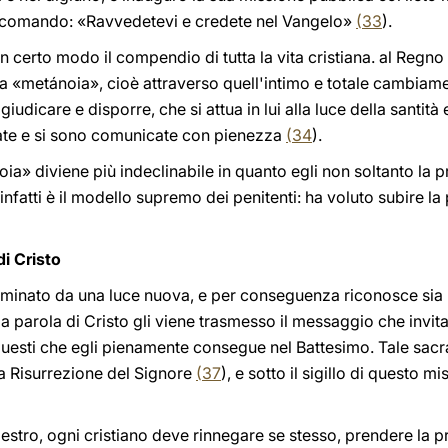
il comando: «Ravvedetevi e credete nel Vangelo»
(
33
).
n certo modo il compendio di tutta la vita cristiana. al Regno
a «metánoia», cioè attraverso quell'intimo e totale cambiame
 giudicare e disporre, che si attua in lui alla luce della santità 
state e si sono comunicate con pienezza
(
34
).
noia» diviene più indeclinabile in quanto egli non soltanto la 
nfatti è il modello supremo dei penitenti: ha voluto subire la
di Cristo
luminato da una luce nuova, e per conseguenza riconosce sia la
 la parola di Cristo gli viene trasmesso il messaggio che invi
questi che egli pienamente consegue nel Battesimo. Tale sacra
lla Risurrezione del Signore
(
37
), e sotto il sigillo di questo mi
stro, ogni cristiano deve rinnegare se stesso, prendere la pr