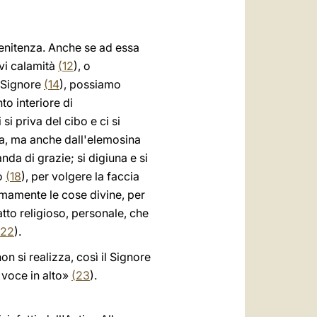
penitenza. Anche se ad essa
avi calamità
(
12
), o
l Signore
(
14
), possiamo
o interiore di
i si priva del cibo e ci si
ra, ma anche dall'elemosina
a di grazie; si digiuna e si
io
(
18
), per volgere la faccia
imamente le cose divine, per
atto religioso, personale, che
22
).
on si realizza, così il Signore
 voce in alto»
(
23
).