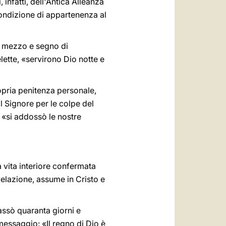
 infatti, dell'Antica Alleanza
condizione di appartenenza al
e mezzo e segno di
elette, «servirono Dio notte e
ropria penitenza personale,
l Signore per le colpe del
le «si addossò le nostre
a vita interiore confermata
velazione, assume in Cristo e
passò quaranta giorni e
messaggio: «Il regno di Dio è