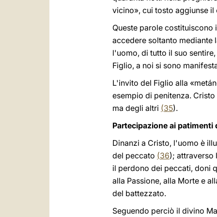
vicino», cui tosto aggiunse 
Queste parole costituiscono i
accedere soltanto mediante l
l'uomo, di tutto il suo sentire,
Figlio, a noi si sono manife
L'invito del Figlio alla «metá
esempio di penitenza. Cristo i
ma degli altri
(
35
).
Partecipazione ai patimenti 
Dinanzi a Cristo, l'uomo è il
del peccato
(
36
); attraverso
il perdono dei peccati, doni 
alla Passione, alla Morte e a
del battezzato.
Seguendo perciò il divino Mae