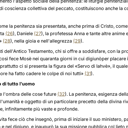
to l'aspetto sociale della penitenza: le liturgie penitenziali,
di coscienza collettiva del peccato, costituiscono anche la 
ome la penitenza sia presentata, anche prima di Cristo, com
tta
(
26
), Daniele
(
27
), la profetessa Anna e tante altre anime 
i»
(
28
), nella gioia e nell'allegrezza
(
29
).
ti dell'Antico Testamento, chi si offre a soddisfare, con la p
 così fece Mosè nei quaranta giorni in cui digiunòper placare i
oprattutto ci si presenta la figura del «Servo di Iahvè», il qua
nore ha fatto cadere le colpe di noi tutti»
(
31
).
 di tutto l'uomo
e l'ombra delle cose future
(
32
). La penitenza, esigenza dell
ll'umanità e oggetto di un particolare precetto della divina ri
, infinitamente più vaste e profonde.
ita fece ciò che insegnò, prima di iniziare il suo ministero, 
a e nel digiuno, e inaugurò la sua missione pubblica col lieto 