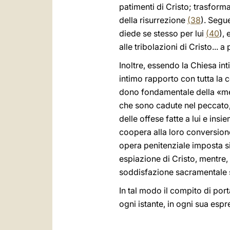
patimenti di Cristo; trasform
della risurrezione
(
38
). Segu
diede se stesso per lui
(
40
),
alle tribolazioni di Cristo...
Inoltre, essendo la Chiesa in
intimo rapporto con tutta la c
dono fondamentale della «met
che sono cadute nel peccato, 
delle offese fatte a lui e insi
coopera alla loro conversion
opera penitenziale imposta s
espiazione di Cristo, mentre,
soddisfazione sacramentale s
In tal modo il compito di por
ogni istante, in ogni sua espr