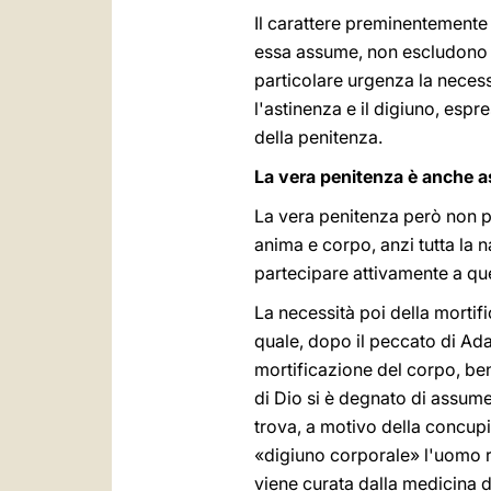
Il carattere preminentemente i
essa assume, non escludono n
particolare urgenza la neces
l'astinenza e il digiuno, espr
della penitenza.
La vera penitenza è anche as
La vera penitenza però non pu
anima e corpo, anzi tutta la 
partecipare attivamente a que
La necessità poi della mortif
quale, dopo il peccato di Ada
mortificazione del corpo, ben
di Dio si è degnato di assum
trova, a motivo della concup
«digiuno corporale» l'uomo 
viene curata dalla medicina 