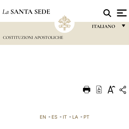
La
SANTA SEDE
ITALIANO
COSTITUZIONI APOSTOLICHE
FRANÇAIS
ENGLISH
ITALIANO
PORTUGUÊS
ESPAÑOL
DEUTSCH
POLSKI
العربيّة
EN
-
ES
-
IT
-
LA
-
PT
中文