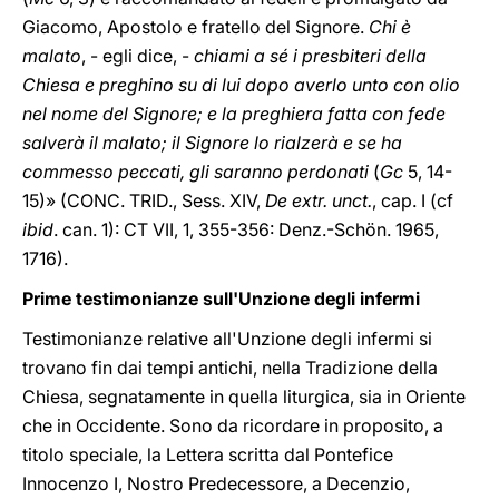
Giacomo, Apostolo e fratello del Signore.
Chi è
malato
, - egli dice, -
chiami a sé i presbiteri della
Chiesa e preghino su di lui dopo averlo unto con olio
nel nome del Signore; e la preghiera fatta con fede
salverà il malato; il Signore lo rialzerà e se ha
commesso peccati, gli saranno perdonati
(
Gc
5, 14-
15)» (CONC. TRID., Sess. XIV,
De extr. unct.
, cap. I (cf
ibid
. can. 1): CT VII, 1, 355-356: Denz.-Schön. 1965,
1716).
Prime testimonianze sull'Unzione degli infermi
Testimonianze relative all'Unzione degli infermi si
trovano fin dai tempi antichi, nella Tradizione della
Chiesa, segnatamente in quella liturgica, sia in Oriente
che in Occidente. Sono da ricordare in proposito, a
titolo speciale, la Lettera scritta dal Pontefice
Innocenzo I, Nostro Predecessore, a Decenzio,