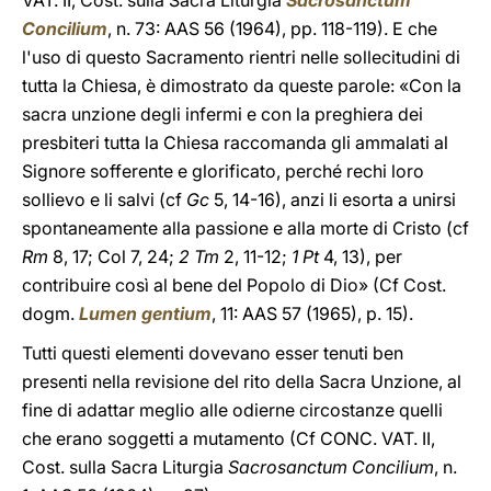
VAT. II, Cost. sulla Sacra Liturgia
Sacrosanctum
Concilium
, n. 73: AAS 56 (1964), pp. 118-119). E che
l'uso di questo Sacramento rientri nelle sollecitudini di
tutta la Chiesa, è dimostrato da queste parole: «Con la
sacra unzione degli infermi e con la preghiera dei
presbiteri tutta la Chiesa raccomanda gli ammalati al
Signore sofferente e glorificato, perché rechi loro
sollievo e li salvi (cf
Gc
5, 14-16), anzi li esorta a unirsi
spontaneamente alla passione e alla morte di Cristo (cf
Rm
8, 17; Col 7, 24;
2 Tm
2, 11-12;
1 Pt
4, 13), per
contribuire così al bene del Popolo di Dio» (Cf Cost.
dogm.
Lumen gentium
, 11: AAS 57 (1965), p. 15).
Tutti questi elementi dovevano esser tenuti ben
presenti nella revisione del rito della Sacra Unzione, al
fine di adattar meglio alle odierne circostanze quelli
che erano soggetti a mutamento (Cf CONC. VAT. II,
Cost. sulla Sacra Liturgia
Sacrosanctum Concilium
, n.