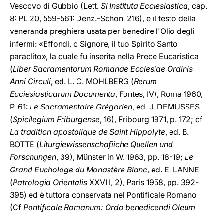
Vescovo di Gubbio (Lett.
Si Instituta Ecclesiastica
, cap.
8: PL 20, 559-561: Denz.-Schön. 216), e il testo della
veneranda preghiera usata per benedire l'Olio degli
infermi: «Effondi, o Signore, il tuo Spirito Santo
paraclito», la quale fu inserita nella Prece Eucaristica
(
Liber Sacramentorum Romanae Ecclesiae Ordinis
Anni Circuli
, ed. L. C. MOHLBERG (
Rerum
Ecciesiasticarum Documenta
, Fontes, IV), Roma 1960,
P. 61:
Le Sacramentaire Grégorien
, ed. J. DΕMUSSES
(
Spicilegium Friburgense
, 16), Fribourg 1971, p. 172; cf
La tradition apostolique de Saint Hippolyte
, ed. B.
BOTTE (
Liturgiewissenschafiiche Quellen und
Forschungen
, 39), Münster in W. 1963, pp. 18-19;
Le
Grand Euchologe du Monastère Blanc
, ed. E. LANNE
(
Patrologia Orientalis
XXVIII, 2), Paris 1958, pp. 392-
395) ed è tuttora conservata nel Pontificale Romano
(Cf
Pontificale Romanum: Ordo benedicendi Oleum