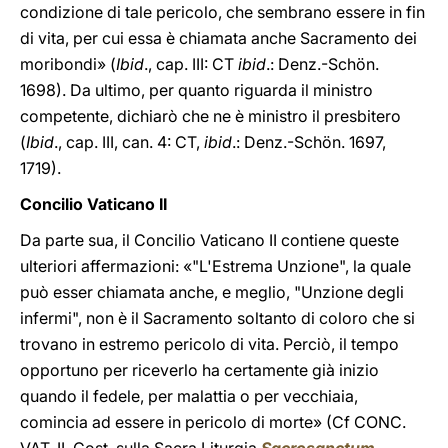
condizione di tale pericolo, che sembrano essere in fin
di vita, per cui essa è chiamata anche Sacramento dei
moribondi» (
Ibid
., cap. III: CT
ibid
.: Denz.-Schön.
1698). Da ultimo, per quanto riguarda il ministro
competente, dichiarò che ne è ministro il presbitero
(
Ibid
., cap. III, can. 4: CT,
ibid
.: Denz.-Schön. 1697,
1719).
Concilio Vaticano II
Da parte sua, il Concilio Vaticano II contiene queste
ulteriori affermazioni: «"L'Estrema Unzione", la quale
può esser chiamata anche, e meglio, "Unzione degli
infermi", non è il Sacramento soltanto di coloro che si
trovano in estremo pericolo di vita. Perciò, il tempo
opportuno per riceverlo ha certamente già inizio
quando il fedele, per malattia o per vecchiaia,
comincia ad essere in pericolo di morte» (Cf CONC.