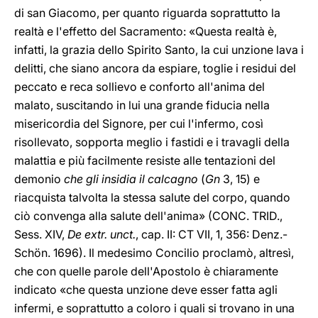
di san Giacomo, per quanto riguarda soprattutto la
realtà e l'effetto del Sacramento: «Questa realtà è,
infatti, la grazia dello Spirito Santo, la cui unzione lava i
delitti, che siano ancora da espiare, toglie i residui del
peccato e reca sollievo e conforto all'anima del
malato, suscitando in lui una grande fiducia nella
misericordia del Signore, per cui l'infermo, così
risollevato, sopporta meglio i fastidi e i travagli della
malattia e più facilmente resiste alle tentazioni del
demonio
che gli insidia il calcagno
(
Gn
3, 15) e
riacquista talvolta la stessa salute del corpo, quando
ciò convenga alla salute dell'anima» (CONC. TRID.,
Sess. XIV,
De extr. unct.
, cap. II: CT VII, 1, 356: Denz.-
Schön. 1696). Il medesimo Concilio proclamò, altresì,
che con quelle parole dell'Apostolo è chiaramente
indicato «che questa unzione deve esser fatta agli
infermi, e soprattutto a coloro i quali si trovano in una