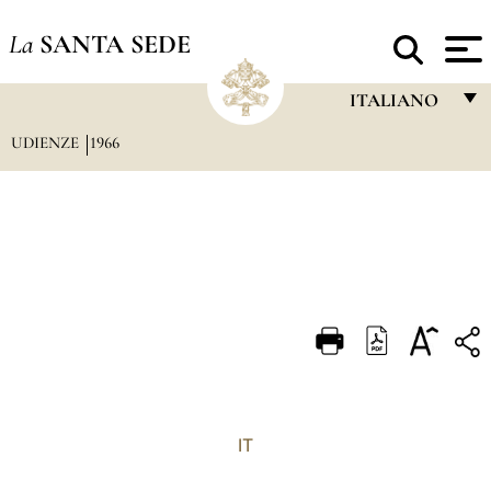
La
SANTA SEDE
ITALIANO
UDIENZE
1966
FRANÇAIS
ENGLISH
ITALIANO
PORTUGUÊS
ESPAÑOL
DEUTSCH
POLSKI
العربيّة
IT
中文