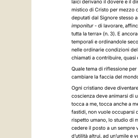
laici derivano il dovere e il d
mistico di Cristo per mezzo d
deputati dal Signore stesso all
imponitur
- di lavorare, affin
tutta la terra» (n. 3). E anco
temporali e ordinandole second
nelle ordinarie condizioni del
chiamati a contribuire, quasi
Quale tema di riflessione per 
cambiare la faccia del mondo 
Ogni cristiano deve diventare 
coscienza deve animarsi di un
tocca a me, tocca anche a me 
fastidi, non vuole occuparsi 
rispetto umano, lo studio di 
cedere il posto a un sempre v
d’utilità altrui, ad un’umile 