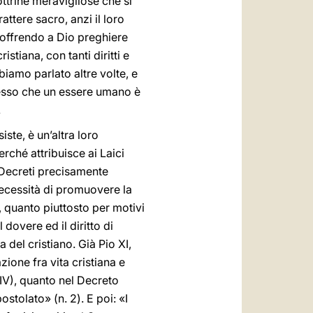
ottrine meravigliose che si
rattere sacro, anzi il loro
, offrendo a Dio preghiere
stiana, con tanti diritti e
iamo parlato altre volte, e
tesso che un essere umano è
.
iste, è un’altra loro
rché attribuisce ai Laici
 Decreti precisamente
a necessità di promuovere la
 quanto piuttosto per motivi
l dovere ed il diritto di
 del cristiano. Già Pio XI,
ione fra vita cristiana e
 IV), quanto nel Decreto
stolato» (n. 2). E poi: «I