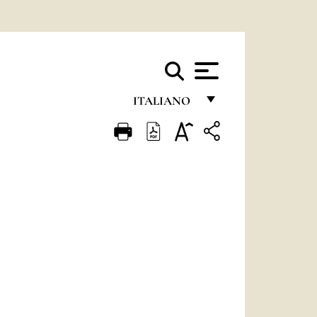
ITALIANO
FRANÇAIS
ENGLISH
ITALIANO
PORTUGUÊS
ESPAÑOL
DEUTSCH
POLSKI