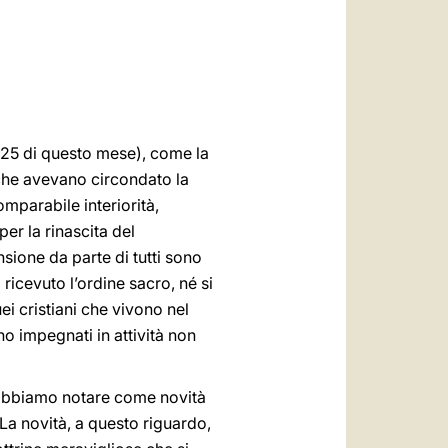
العربيّة
中文
LATINE
 25 di questo mese), come la
i che avevano circondato la
omparabile interiorità,
r la rinascita del
sione da parte di tutti sono
 ricevuto l’ordine sacro, né si
i cristiani che vivono nel
o impegnati in attività non
 dobbiamo notare come novità
La novità, a questo riguardo,