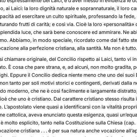
ttato espressamente dei Laici, e d’aver messo in evidenza le d
o, ai Laici: la loro dignità naturale e soprannaturale, il loro ca
pacità ad esercitare un culto spirituale, professando la fede
ando frutti di carità; e così via. Cioè la loro «personalità» cri
 splendida luce, che sarà bene conoscere ed ammirare. Ne abb
remo. Abbiamo, in modo speciale, ricordato come dal fatto s
ocazione alla perfezione cristiana, alla santità. Ma non è tutto
chiamare originale, del Concilio rispetto ai Laici, tanto vi ins
to. È cosa che pare strana, e, ad alcuni, non molto gradita, pe
ighi. Eppure il Concilio dedica niente meno che uno dei suoi
ò non tanto per soli motivi storici e contingenti, derivati dall
do moderno, che ne è così facilmente e largamente distratto,
cioè che uno è cristiano. Dal carattere cristiano stesso risulta i
 L’apostolato viene quasi a identificarsi con la vitalità propria
ne cattolica, aveva enunciato questa esigenza, quasi un’equaz
 è molto esplicito, tanto nella Costituzione sulla Chiesa (cap.
azione cristiana . . . è per sua natura anche vocazione all’apo