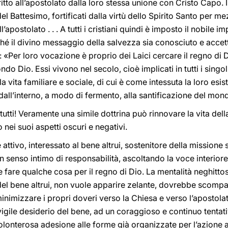
iritto all’apostolato dalla loro stessa unione con Cristo Capo. I
el Battesimo, fortificati dalla virtù dello Spirito Santo per m
’apostolato . . . A tutti i cristiani quindi è imposto il nobile 
ché il divino messaggio della salvezza sia conosciuto e accetta
ra: «Per loro vocazione è proprio dei Laici cercare il regno di 
o Dio. Essi vivono nel secolo, cioè implicati in tutti i singo
la vita familiare e sociale, di cui è come intessuta la loro esis
 dall’interno, a modo di fermento, alla santificazione del mon
tutti! Veramente una simile dottrina può rinnovare la vita dell
nei suoi aspetti oscuri e negativi.
attivo, interessato al bene altrui, sostenitore della missione 
 senso intimo di responsabilità, ascoltando la voce interiore
fare qualche cosa per il regno di Dio. La mentalità neghitto
del bene altrui, non vuole apparire zelante, dovrebbe scompari
minimizzare i propri doveri verso la Chiesa e verso l’apostol
igile desiderio del bene, ad un coraggioso e continuo tentat
e volonterosa adesione alle forme già organizzate per l’azione 