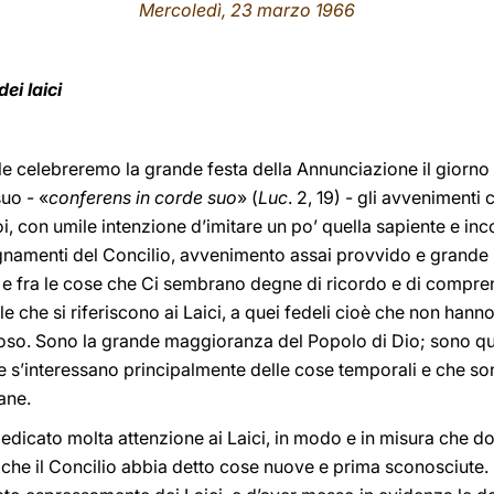
Mercoledì, 23 marzo 1966
ei laici
 celebreremo la grande festa della Annunciazione il giorno
uo - «
conferens in corde suo
» (
Luc
. 2, 19) - gli avveniment
i, con umile intenzione d’imitare un po’ quella sapiente e inc
namenti del Concilio, avvenimento assai provvido e grande pe
i; e fra le cose che Ci sembrano degne di ricordo e di compren
le che si riferiscono ai Laici, a quei fedeli cioè che non hanno
igioso. Sono la grande maggioranza del Popolo di Dio; sono que
 s’interessano principalmente delle cose temporali e che son
ane.
a dedicato molta attenzione ai Laici, in modo e in misura che
è che il Concilio abbia detto cose nuove e prima sconosciute. 