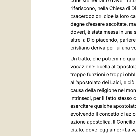
consiste nel fatto d’aver tra
riferiscono, nella Chiesa di Di
«sacerdozio», cioè la loro ca
degne d’essere ascoltate, matur
doveri, è stata messa in una
altre, a Dio piacendo, parle
cristiano deriva per lui una v
Un tratto, che potremmo quasi 
vocazione: quella all’apostola
troppe funzioni e troppi obbl
all’apostolato dei Laici; e ci
causa della religione nel mon
intrinseci, per il fatto stesso 
esercitare qualche apostolato.
evolvendo il concetto di azio
azione apostolica. Il Concilio
citato, dove leggiamo: «La voc