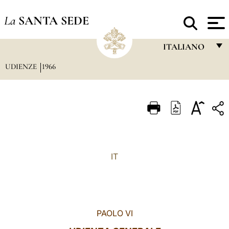
La
SANTA SEDE
ITALIANO
UDIENZE
1966
FRANÇAIS
ENGLISH
ITALIANO
PORTUGUÊS
ESPAÑOL
IT
DEUTSCH
POLSKI
العربيّة
PAOLO VI
中文