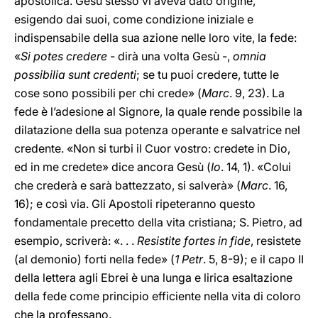
apostolica. Gesù stesso vi aveva dato origine,
esigendo dai suoi, come condizione iniziale e
indispensabile della sua azione nelle loro vite, la fede:
«
Si potes credere
- dirà una volta Gesù -,
omnia
possibilia sunt credenti
; se tu puoi credere, tutte le
cose sono possibili per chi crede» (
Marc
. 9, 23). La
fede è l’adesione al Signore, la quale rende possibile la
dilatazione della sua potenza operante e salvatrice nel
credente. «Non si turbi il Cuor vostro: credete in Dio,
ed in me credete» dice ancora Gesù (
Io
. 14, 1). «Colui
che crederà e sarà battezzato, si salverà» (
Marc
. 16,
16); e così via. Gli Apostoli ripeteranno questo
fondamentale precetto della vita cristiana; S. Pietro, ad
esempio, scriverà: «. . .
Resistite fortes in fide
, resistete
(al demonio) forti nella fede» (
1 Petr
. 5, 8-9); e il capo II
della lettera agli Ebrei è una lunga e lirica esaltazione
della fede come principio efficiente nella vita di coloro
che la professano.