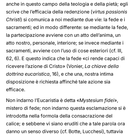
anche in questo campo della teologia e della pietà; egli
scrive che l’efficacia della redenzione (
virtus passionis
Christi
) si comunica a noi mediante due vie: la fede e i
sacramenti; ed in modo differente: se mediante la fede,
la partecipazione avviene con un atto dell’anima, un
atto nostro, personale, interiore; se invece mediante i
sacramenti, avviene con l’uso di cose esteriori (cf. III,
62, 6). E questo indica che la fede «ci rende capaci di
ricevere l’azione di Cristo» (Vonier,
La chiave della
dottrina eucaristica
, 16), e che una, nostra intima
disposizione è richiesta affinché tale azione sia
efficace.
Non indarno l’Eucaristia è detta «
Mystesium fidei
»,
mistero di fede; non indarno questa esclamazione si è
introdotta nella formola della consacrazione del
calice; e sebbene vi siano eruditi che a tale parola ora
danno un senso diverso (cf. Botte, Lucchesi), tuttavia