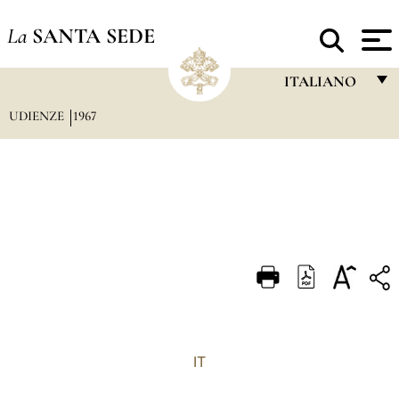
La
SANTA SEDE
ITALIANO
UDIENZE
1967
FRANÇAIS
ENGLISH
ITALIANO
PORTUGUÊS
ESPAÑOL
DEUTSCH
POLSKI
العربيّة
IT
中文