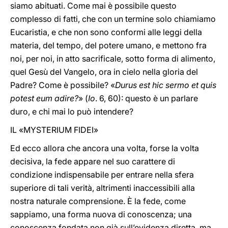
siamo abituati. Come mai è possibile questo
complesso di fatti, che con un termine solo chiamiamo
Eucaristia, e che non sono conformi alle leggi della
materia, del tempo, del potere umano, e mettono fra
noi, per noi, in atto sacrificale, sotto forma di alimento,
quel Gesù del Vangelo, ora in cielo nella gloria del
Padre? Come è possibile? «
Durus est hic sermo et quis
potest eum adire?
» (
Io
. 6, 60): questo è un parlare
duro, e chi mai lo può intendere?
IL «MYSTERIUM FIDEI»
Ed ecco allora che ancora una volta, forse la volta
decisiva, la fede appare nel suo carattere di
condizione indispensabile per entrare nella sfera
superiore di tali verità, altrimenti inaccessibili alla
nostra naturale comprensione. È la fede, come
sappiamo, una forma nuova di conoscenza; una
conoscenza fondata non già sull’evidenza diretta, ma