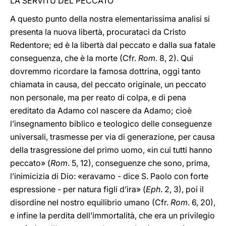
LA SERVITÙ DEL PECCATO
A questo punto della nostra elementarissima analisi si
presenta la nuova libertà, procurataci da Cristo
Redentore; ed è la libertà dal peccato e dalla sua fatale
conseguenza, che è la morte (Cfr.
Rom
. 8, 2). Qui
dovremmo ricordare la famosa dottrina, oggi tanto
chiamata in causa, del peccato originale, un peccato
non personale, ma per reato di colpa, e di pena
ereditato da Adamo col nascere da Adamo; cioè
l’insegnamento biblico e teologico delle conseguenze
universali, trasmesse per via di generazione, per causa
della trasgressione del primo uomo, «in cui tutti hanno
peccato» (
Rom
. 5, 12), conseguenze che sono, prima,
l’inimicizia di Dio: «eravamo - dice S. Paolo con forte
espressione - per natura figli d’ira» (
Eph
. 2, 3), poi il
disordine nel nostro equilibrio umano (Cfr.
Rom
. 6, 20),
e infine la perdita dell’immortalità, che era un privilegio