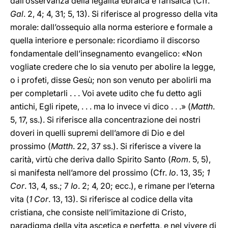
dall’osservanza della legalità ebraica e farisaica (Cfr.
Gal
. 2, 4; 4, 31; 5, 13). Si riferisce al progresso della vita
morale: dall’ossequio alla norma esteriore e formale a
quella interiore e personale: ricordiamo il discorso
fondamentale dell’insegnamento evangelico: «Non
vogliate credere che Io sia venuto per abolire la legge,
o i profeti, disse Gesù; non son venuto per abolirli ma
per completarli . . . Voi avete udito che fu detto agli
antichi, Egli ripete, . . . ma Io invece vi dico . . .» (
Matth
.
5, 17, ss.). Si riferisce alla concentrazione dei nostri
doveri in quelli supremi dell’amore di Dio e del
prossimo (
Matth
. 22, 37 ss.). Si riferisce a vivere la
carità, virtù che deriva dallo Spirito Santo (
Rom
. 5, 5),
si manifesta nell’amore del prossimo (Cfr.
Io
. 13, 35;
1
Cor
. 13, 4, ss.; 7
Io
. 2; 4, 20; ecc.), e rimane per l’eterna
vita (
1 Cor
. 13, 13). Si riferisce al codice della vita
cristiana, che consiste nell’imitazione di Cristo,
paradigma della vita ascetica e perfetta, e nel vivere di