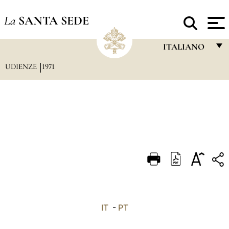
La
SANTA SEDE
ITALIANO
UDIENZE
1971
FRANÇAIS
ENGLISH
ITALIANO
PORTUGUÊS
ESPAÑOL
DEUTSCH
POLSKI
العربيّة
IT
-
PT
中文