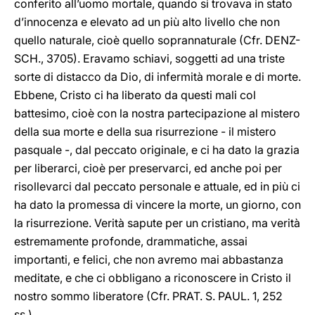
conferito all’uomo mortale, quando si trovava in stato
d’innocenza e elevato ad un più alto livello che non
quello naturale, cioè quello soprannaturale (Cfr. DENZ-
SCH., 3705). Eravamo schiavi, soggetti ad una triste
sorte di distacco da Dio, di infermità morale e di morte.
Ebbene, Cristo ci ha liberato da questi mali col
battesimo, cioè con la nostra partecipazione al mistero
della sua morte e della sua risurrezione - il mistero
pasquale -, dal peccato originale, e ci ha dato la grazia
per liberarci, cioè per preservarci, ed anche poi per
risollevarci dal peccato personale e attuale, ed in più ci
ha dato la promessa di vincere la morte, un giorno, con
la risurrezione. Verità sapute per un cristiano, ma verità
estremamente profonde, drammatiche, assai
importanti, e felici, che non avremo mai abbastanza
meditate, e che ci obbligano a riconoscere in Cristo il
nostro sommo liberatore (Cfr. PRAT. S. PAUL. 1, 252
ss.).