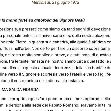
Mercoledì, 21 giugno 1972
e la mano forte ed amorosa del Signore Gesù
cezionale, e pressati come siamo da tanti segni di devozione 
da personalmente, su l’anniversario cioè della nostra elezio
postolo Pietro in questa sua cattedra, alla quale è affidata c
, diffusa nell’orbe. Non certo per fare un discorso sopra tem
a, del resto molto semplice e breve, e a tutti nota, di quest
i, fra le tante, rimaste nel nostro animo circa quel fatto, e u
rso di noi, in questa annuale ricorrenza, della sua bontà e del
ine verso il Signore e scortesia verso Fratelli e verso Figli f
mpiono il nostro animo nell’odierna circostanza.
MA SALDA FIDUCIA
À
ono, e proprio a quest’ora poco prima di mezzogiorno, nella C
umile persona alla sede del Papato Romano; eravamo in tal mo