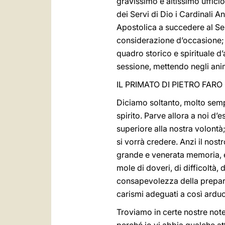
gravissimo e altissimo uffici
dei Servi di Dio i Cardinali
Apostolica a succedere al Se
considerazione d’occasione; c
quadro storico e spirituale d’
sessione, mettendo negli animi
IL PRIMATO DI PIETRO FARO
Diciamo soltanto, molto sempl
spirito. Parve allora a noi d
superiore alla nostra volont
si vorrà credere. Anzi il nos
grande e venerata memoria, e 
mole di doveri, di difficoltà,
consapevolezza della prepara
carismi adeguati a così arduo
Troviamo in certe nostre note