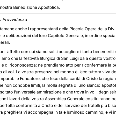
a nostra Benedizione Apostolica.
na Provvidenza
 stamane anche i rappresentanti della Piccola Opera della Div
 le deliberazioni del loro Capitolo Generale, in ordine speci
erali.
 con l’affetto con cui siamo soliti accogliere i tanto benemerit
iamo che la festività liturgica di San Luigi dà a questo vostr
ia e di riconoscenza; ne prendiamo atto per riconfermare la b
di voi. La vostra presenza nel mondo è l’eco tuttora viva de
arabile Fondatore, che fece della carità di Cristo la ragione d
e non conobbe limiti, la molla segreta di uno slancio apostolic
suscitato l’universale ammirazione e che trova in voi i degnissi
che i lavori della vostra Assemblea Generale costituiranno per t
perfetta conformità a Cristo e del servizio dei fratelli più b
ra preghiera vi accompagna in tale luminoso cammino, e vi i