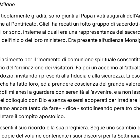
 Milano
ticolarmente graditi, sono giunti al Papa i voti augurali dell’A
e al Pontificato. Glieli ha recati un folto gruppo di sacerdot
ni or sono, insieme ai quali era una rappresentanza dei sacer
 dell’inizio del loro ministero. Era presente all’udienza Monsi
iacimento per il ‘momento di comunione spirituale consentito
o dell’ordinazione dei visitatori. Fa poi un accenno all’attuale
rdozio, invitando i presenti alla fiducia e alla sicurezza. Li e
 che ha fatto loro, ed a prendere coscienza del grande valore
doti milanesi a guardare con serenità all’avvenire, e a non la
el colloquio con Dio e senza essersi adoperati per irradiare i
iamo ancora tanto da fare» - dice - sottolineando peraltro 
pletare il compito apostolico.
esenti il suo ricordo e la sua preghiera. Segue uno scambio di
o copie del volume contenente i suoi discorsi per la Settimana 