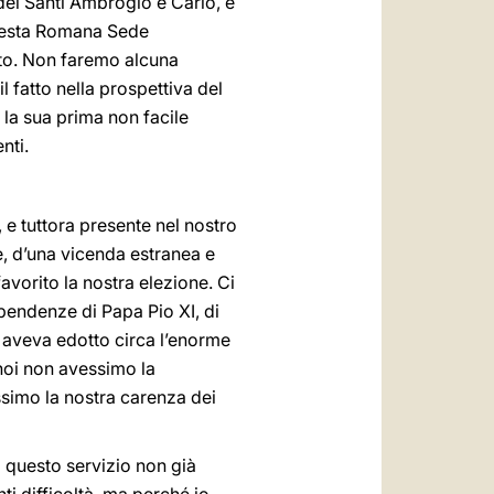
 dei Santi Ambrogio e Carlo, e
 questa Romana Sede
ato. Non faremo alcuna
 fatto nella prospettiva del
 la sua prima non facile
nti.
 e tuttora presente nel nostro
e, d’una vicenda estranea e
vorito la nostra elezione. Ci
ipendenze di Papa Pio XI, di
i aveva edotto circa l’enorme
 noi non avessimo la
simo la nostra carenza dei
a questo servizio non già