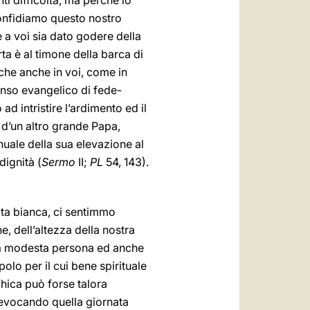
ti difficoltà, ma perché io
 confidiamo questo nostro
 a voi sia dato godere della
ta è al timone della barca di
che anche in voi, come in
senso evangelico di fede-
d intristire l’ardimento ed il
 d’un altro grande Papa,
nuale della sua elevazione al
dignità (
Sermo
II;
PL
54, 143).
ta bianca, ci sentimmo
, dell’altezza della nostra
tra modesta persona ed anche
olo per il cui bene spirituale
chica può forse talora
 rievocando quella giornata