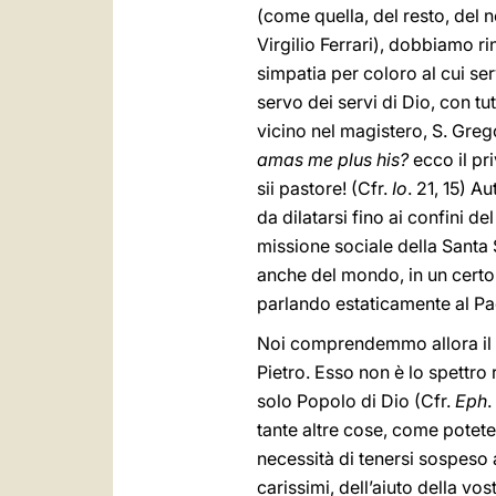
(come quella, del resto, del n
Virgilio Ferrari), dobbiamo r
simpatia per coloro al cui se
servo dei servi di Dio, con tu
vicino nel magistero, S. Greg
amas me plus his?
ecco il pri
sii pastore! (Cfr.
Io
. 21, 15) A
da dilatarsi fino ai confini 
missione sociale della Santa S
anche del mondo, in un certo
parlando estaticamente al Pad
Noi comprendemmo allora il 
Pietro. Esso non è lo spettro r
solo Popolo di Dio (Cfr.
Eph
.
tante altre cose, come potete 
necessità di tenersi sospeso a
carissimi, dell’aiuto della vo