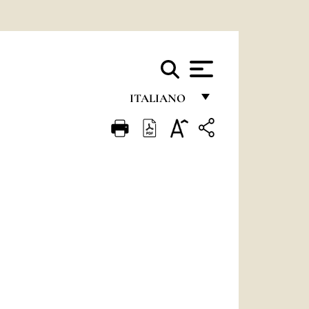
ITALIANO
FRANÇAIS
ENGLISH
ITALIANO
PORTUGUÊS
ESPAÑOL
DEUTSCH
POLSKI