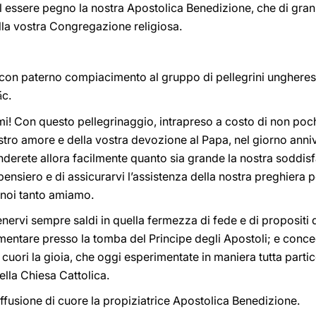
uol essere pegno la nostra Apostolica Benedizione, che di gra
ella vostra Congregazione religiosa.
ra con paterno compiacimento al gruppo di pellegrini ungheres
c.
á
simi! Con questo pellegrinaggio, intrapreso a costo di non poch
stro amore e della vostra devozione al Papa, nel giorno anniv
rete allora facilmente quanto sia grande la nostra soddisfa
 pensiero e di assicurarvi l’assistenza della nostra preghiera per
e noi tanto amiamo.
enervi sempre saldi in quella fermezza di fede e di propositi di
mentare presso la tomba del Principe degli Apostoli; e conceda 
cuori la gioia, che oggi esperimentate in maniera tutta partic
ella Chiesa Cattolica.
effusione di cuore la propiziatrice Apostolica Benedizione.