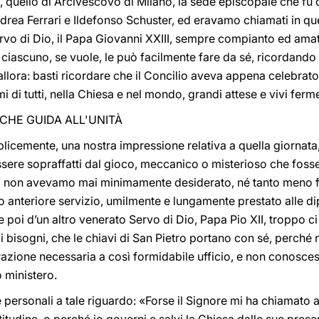
o, quello di Arcivescovo di Milano, la sede episcopale che fu
 Andrea Ferrari e Ildefonso Schuster, ed eravamo chiamati in
rvo di Dio, il Papa Giovanni XXIII, sempre compianto ed am
iascuno, se vuole, le può facilmente fare da sé, ricordando il
allora: basti ricordare che il Concilio aveva appena celebrato
 di tutti, nella Chiesa e nel mondo, grandi attese e vivi ferme
 CHE GUIDA ALL'UNITÀ
icemente, una nostra impressione relativa a quella giornata,
’essere sopraffatti dal gioco, meccanico o misterioso che foss
à; non avevamo mai minimamente desiderato, né tanto meno fa
tro anteriore servizio, umilmente e lungamente prestato alle d
poi d’un altro venerato Servo di Dio, Papa Pio XII, troppo c
 di bisogni, che le chiavi di San Pietro portano con sé, perché
zione necessaria a così formidabile ufficio, e non conosces
 ministero.
 personali a tale riguardo: «Forse il Signore mi ha chiamato 