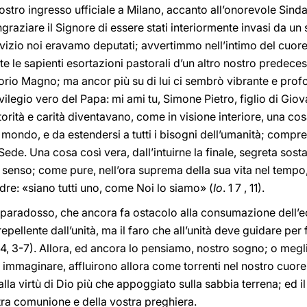
ostro ingresso ufficiale a Milano, accanto all’onorevole Sinda
ingraziare il Signore di essere stati interiormente invasi da 
rvizio noi eravamo deputati; avvertimmo nell’intimo del cuore
tte le sapienti esortazioni pastorali d’un altro nostro predec
orio Magno; ma ancor più su di lui ci sembrò vibrante e profo
vilegio vero del Papa: mi ami tu, Simone Pietro, figlio di Giova
utorità e carità diventavano, come in visione interiore, una c
del mondo, e da estendersi a tutti i bisogni dell’umanità; com
ede. Una cosa così vera, dall’intuirne la finale, segreta sosta
 senso; come pure, nell’ora suprema della sua vita nel temp
re: «siano tutti uno, come Noi lo siamo» (
Io
. 1 7 , 11).
paradosso, che ancora fa ostacolo alla consumazione dell’e
epellente dall’unità, ma il faro che all’unità deve guidare per f
 4, 3-7). Allora, ed ancora lo pensiamo, nostro sogno; o megl
immaginare, affluirono allora come torrenti nel nostro cuore, 
lla virtù di Dio più che appoggiato sulla sabbia terrena; ed il 
stra comunione e della vostra preghiera.