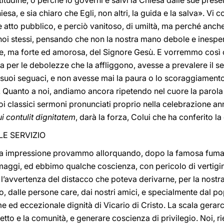
itudine, o perché io governi e salvi la Chiesa dalle sue presen
esa, e sia chiaro che Egli, non altri, la guida e la salva». Vi
 atto pubblico, e perciò vanitoso, di umiltà, ma perché anche
noi stessi, pensando che non la nostra mano debole e inesper
bile, ma forte ed amorosa, del Signore Gesù. E vorremmo così 
lta per le debolezze che la affliggono, avesse a prevalere il 
i suoi seguaci, e non avesse mai la paura o lo scoraggiamento a
. Quanto a noi, andiamo ancora ripetendo nel cuore la parola
suoi classici sermoni pronunciati proprio nella celebrazione an
ui contulit dignitatem
, darà la forza, Colui che ha conferito la 
E SERVIZIO
ltra impressione provammo allorquando, dopo la famosa fuma
maggi, ed ebbimo qualche coscienza, con pericolo di vertigine
o l’avvertenza del distacco che poteva derivarne, per la nos
o, dalle persone care, dai nostri amici, e specialmente dal pop
me ed eccezionale dignità di Vicario di Cristo. La scala gerar
eletto e la comunità, e generare coscienza di privilegio. Noi,