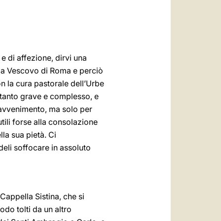
العربيّة
中文
LATINE
e di affezione, dirvi una
ne a Vescovo di Roma e perciò
on la cura pastorale dell’Urbe
a tanto grave e complesso, e
o avvenimento, ma solo per
tili forse alla consolazione
la sua pietà. Ci
edeli soffocare in assoluto
appella Sistina, che si
do tolti da un altro