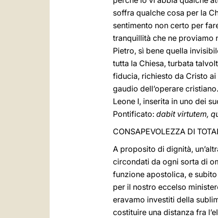
perché io vi abbia qualche att
soffra qualche cosa per la Chi
sentimento non certo per fare
tranquillità che ne proviamo 
Pietro, sì bene quella invisi
tutta la Chiesa, turbata talvo
fiducia, richiesto da Cristo a
gaudio dell’operare cristiano
Leone I, inserita in uno dei 
Pontificato:
dabit virtutem, q
CONSAPEVOLEZZA DI TOTAL
A proposito di dignità, un’a
circondati da ogni sorta di o
funzione apostolica, e subit
per il nostro eccelso minister
eravamo investiti della subli
costituire una distanza fra l’