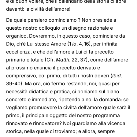
e di buon Volere, che il calendario della storia ci apre
davanti: la civiltà dell’amore!
Da quale pensiero cominciamo ? Non presiede a
questo nostro colloquio un disegno razionale e
organico. Dovremmo, in questo caso, cominciare da
Dio, ch’è Lui stesso Amore (1
Io
. 4, 16), per infinita
eccellenza, e che dell’amore a Lui ci fa precetto
primario e totale (Cfr.
Matth
. 22, 37), come dell’amore
al prossimo enuncia il precetto derivato e
comprensivo, col primo, di tutti i nostri doveri (
Ibid
.
39-40). Ma ora, ciò fermo restando, noi, quasi per
necessità didattica e pratica, ci poniamo sul piano
concreto e immediato, ripetendo a noi la domanda: se
vogliamo promuovere la civiltà dell’amore quale sarà il
primo, il principale oggetto del nostro programma
rinnovato e rinnovatore? Noi guardiamo alla vicenda
storica, nella quale ci troviamo; e allora, sempre