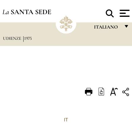
La
SANTA SEDE
ITALIANO
UDIENZE
1975
FRANÇAIS
ENGLISH
ITALIANO
PORTUGUÊS
ESPAÑOL
DEUTSCH
POLSKI
العربيّة
IT
中文