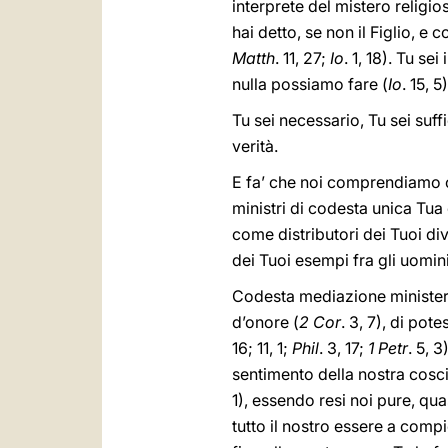
interprete del mistero religi
hai detto, se non il Figlio, e c
Matth
. 11, 27;
Io
. 1, 18). Tu se
nulla possiamo fare (
Io
. 15, 5)
Tu sei necessario, Tu sei suf
verità.
E fa’ che noi comprendiamo c
ministri di codesta unica Tua 
come distributori dei Tuoi divi
dei Tuoi esempi fra gli uomini
Codesta mediazione ministeria
d’onore (
2 Cor
. 3, 7), di pote
16; 11, 1;
Phil
. 3, 17;
1 Petr
. 5, 
sentimento della nostra cosci
1), essendo resi noi pure, qua
tutto il nostro essere a comp