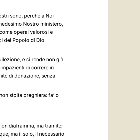
ostri sono, perché a Noi
l medesimo Nostro ministero,
, come operai valorosi e
ci del Popolo di Dio,
dilezione, e ci rende non già
 impazienti di correre in
imite di donazione, senza
on stolta preghiera: fa’ o
 non diaframma, ma tramite;
ue, ma il solo, il necessario