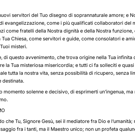
nuovi servitori del Tuo disegno di soprannaturale amore; e N
di evangelizzazione, come i più qualificati collaboratori de
anzi come fratelli della Nostra dignità e della Nostra funzione
lla Tua Chiesa, come servitori e guide, come consolatori e ami
 Tuoi misteri.
, di questo avvenimento, che trova origine nella Tua infinita 
 la Tua misteriosa misericordia; e tutti ci fa solleciti e quasi
le tutta la nostra vita, senza possibilità di ricupero, senza l
 è destinata.
o momento solenne e decisivo, di esprimerti un’ingenua, ma n
amo.
MO
che Tu, Signore Gesù, sei il mediatore fra Dio e l’umanità;
aggio fra i tanti, ma il Maestro unico; non un profeta qualunq