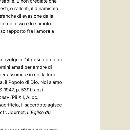
nsabile. E non crediate che
sti, o rallenti, il dinamismo
rs’anche di evasione dalla
ata; no, esso è lo stimolo
ioso rapporto fra l’amore a
 rivolge all’altro suo polo, di
omini amati per amore di
 per assumere in noi la loro
à, il Popolo di Dio. Noi siamo
S.
1947, p. 539); anzi
ces
» (Pii XII, Alloc.
sacrificio, il sacerdote agisce
cfr. Journet,
L’Eglise du