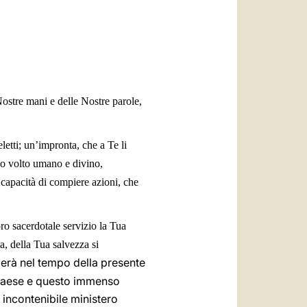
العربيّة
中文
LATINE
Nostre mani e delle Nostre parole,
letti; un’impronta, che a Te li
tuo volto umano e divino,
 capacità di compiere azioni, che
oro sacerdotale servizio la Tua
la, della Tua salvezza si
nderà nel tempo della presente
 Paese e questo immenso
 incontenibile ministero