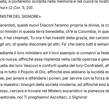
meta; e porteremo scolpita nella memoria e nel cuore la nostra
imur»
(
2 Cor
. 5, 20).
INISTRI DEL SIGNORE»
acerdoti, questi nuovi Diaconi faranno propria la divisa, la c
tuoi ministri in questa terra benedetta, ch’è la Colombia, in qu
 li hai chiamati, Tu ora li hai rivestiti della grazia, dei carism
i uni, di quella diaconale gli altri. Fa’ che siano tutti e sempre
iante il loro ministero ed il loro esempio si conservi la fede 
uce nuova, affinché essa risplenda nella carità operosa e gene
ella dei loro Vescovi e conforti quella dei loro Confratelli, a
na in tutto il Popolo di Dio, affinché essi abbiano la lucidità e
le, per amare e difendere i poveri, per servire con la forza 
e maestra i bisogni della società moderna, ed affinché essi 
o, cercare e trovare nel Mistero eucaristico la pienezza della
pastorale, noi Ti preghiamo! Ascoltaci, o Signore!