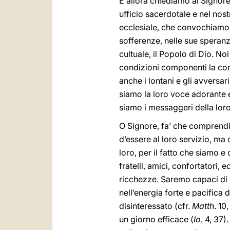
E allora chiediamo al Signor
ufficio sacerdotale e nel nos
ecclesiale, che convochiamo d’
sofferenze, nelle sue speranze
cultuale, il Popolo di Dio. N
condizioni componenti la comuni
anche i lontani e gli avversa
siamo la loro voce adorante e
siamo i messaggeri della lor
O Signore, fa’ che comprendi
d’essere al loro servizio, ma
loro, per il fatto che siamo e
fratelli, amici, confortatori,
ricchezze. Saremo capaci di c
nell’energia forte e pacifica 
disinteressato (cfr.
Matth
. 10
un giorno efficace (
Io
. 4, 37