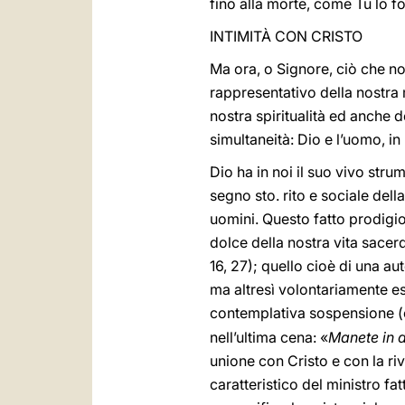
fino alla morte, come Tu lo fo
INTIMITÀ CON CRISTO
Ma ora, o Signore, ciò che n
rappresentativo della nostra 
nostra spiritualità ed anche de
simultaneità: Dio e l’uomo, i
Dio ha in noi il suo vivo strum
segno sto. rito e sociale dell
uomini. Questo fatto prodigio
dolce della nostra vita sacerd
16, 27); quello cioè di una au
ma altresì volontariamente es
contemplativa sospensione (
nell’ultima cena: «
Manete in 
unione con Cristo e con la r
caratteristico del ministro fa