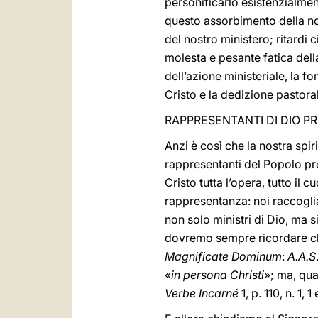
personificarlo esistenzialmen
questo assorbimento della nost
del nostro ministero; ritardi 
molesta e pesante fatica della
dell’azione ministeriale, la f
Cristo e la dedizione pastoral
RAPPRESENTANTI DI DIO P
Anzi è così che la nostra spiri
rappresentanti del Popolo pr
Cristo tutta l’opera, tutto il
rappresentanza: noi raccoglia
non solo ministri di Dio, ma s
dovremo sempre ricordare ch
Magnificate Dominum
:
A.A.S
«
in persona Christi
»; ma, qua
Verbe Incarné
1, p. 110, n. 1, 1