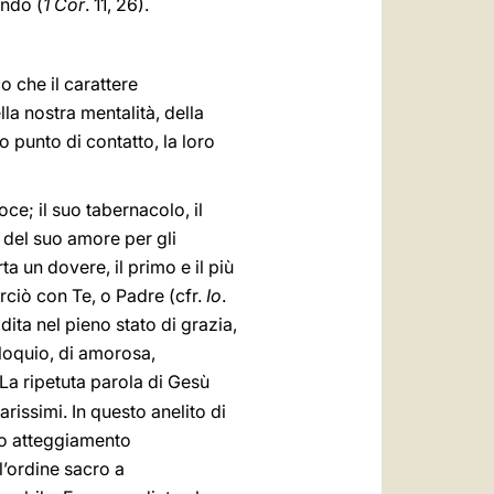
ondo (
1 Cor
. 11, 26).
 che il carattere
la nostra mentalità, della
ro punto di contatto, la loro
oce; il suo tabernacolo, il
e del suo amore per gli
 un dovere, il primo e il più
erciò con Te, o Padre (cfr.
Io
.
dita nel pieno stato di grazia,
lloquio, di amorosa,
 La ripetuta parola di Gesù
i carissimi. In questo anelito di
mo atteggiamento
l’ordine sacro a