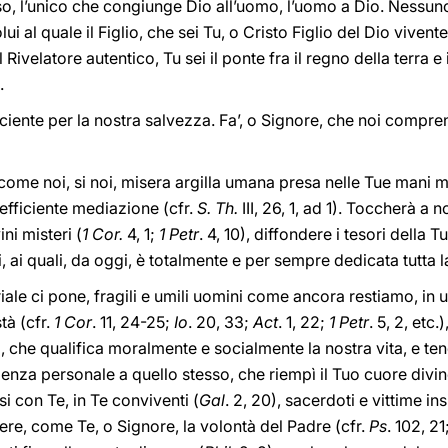
oso, l’unico che congiunge Dio all’uomo, l’uomo a Dio. Nessu
olui al quale il Figlio, che sei Tu, o Cristo Figlio del Dio vivente
i il Rivelatore autentico, Tu sei il ponte fra il regno della terra e
.
ficiente per la nostra salvezza. Fa’, o Signore, che noi com
ome noi, si noi, misera argilla umana presa nelle Tue mani m
efficiente mediazione (cfr.
S. Th.
III, 26, 1, ad 1). Toccherà a 
ni misteri (
1 Cor.
4, 1;
1 Petr
. 4, 10), diffondere i tesori della 
, ai quali, da oggi, è totalmente e per sempre dedicata tutta la
le ci pone, fragili e umili uomini come ancora restiamo, in un
stà (cfr.
1 Cor
. 11, 24-25;
Io
. 20, 33;
Act
. 1, 22;
1 Petr
. 5, 2, etc.
3), che qualifica moralmente e socialmente la nostra vita, e ten
enza personale a quello stesso, che riempì il Tuo cuore divino
si con Te, in Te conviventi (
Gal
. 2, 20), sacerdoti e vittime in
iere, come Te, o Signore, la volontà del Padre (cfr.
Ps
. 102, 21