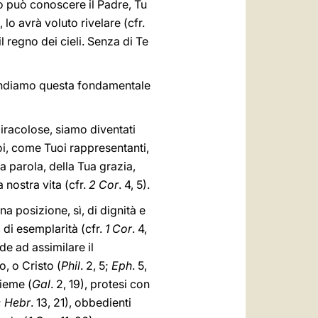
no può conoscere il Padre, Tu
, lo avrà voluto rivelare (cfr.
 il regno dei cieli. Senza di Te
prendiamo questa fondamentale
iracolose, siamo diventati
noi, come Tuoi rappresentanti,
Tua parola, della Tua grazia,
 nostra vita (cfr.
2 Cor
. 4, 5).
a posizione, sì, di dignità e
), di esemplarità (cfr.
1 Cor
. 4,
de ad assimilare il
, o Cristo (
Phil
. 2, 5;
Eph
. 5,
sieme (
Gal
. 2, 19), protesi con
;
Hebr
. 13, 21), obbedienti