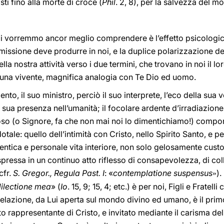
sti fino alla morte di croce (
Phil
. 2, 8), per la salvezza del m
oi vorremmo ancor meglio comprendere è l’effetto psicologico
missione deve produrre in noi, e la duplice polarizzazione del
lla nostra attività verso i due termini, che trovano in noi il lo
n una vivente, magnifica analogia con Te Dio ed uomo.
ento, il suo ministro, perciò il suo interprete, l’eco della sua v
a sua presenza nell’umanità; il focolare ardente d’irradiazion
so (o Signore, fa che non mai noi lo dimentichiamo!) comporta
otale: quello dell’intimità con Cristo, nello Spirito Santo, e p
tentica e personale vita interiore, non solo gelosamente custo
pressa in un continuo atto riflesso di consapevolezza, di co
cfr.
S. Gregor., Regula Past. I
:
«
contemplatione suspensus
).
»
dilectione mea
» (
Io
. 15, 9; 15, 4; etc.) è per noi, Figli e Fratell
ivelazione, da Lui aperta sul mondo divino ed umano, è il pri
tto rappresentante di Cristo, e invitato mediante il carisma del