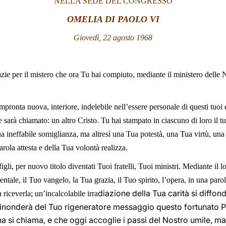
NELLA SEDE DEL CONGRESSO
OMELIA DI PAOLO VI
Giovedì, 22 agosto 1968
zie per il mistero che ora Tu hai compiuto, mediante il ministero delle 
pronta nuova, interiore, indelebile nell’essere personale di questi tuoi e
e sarà chiamato: un altro Cristo. Tu hai stampato in ciascuno di loro il 
a ineffabile somiglianza, ma altresì una Tua potestà, una Tua virtù, una
arola attesta e della Tua volontà realizza.
gli, per nuovo titolo diventati Tuoi fratelli, Tuoi ministri. Mediante il l
ntale, il Tuo vangelo, la Tua grazia, il Tuo spirito, l’opera, in una paro
diazione della Tua carità si diffo
riceverla; un’incalcolabile irra
e inonderà del Tuo rigeneratore messaggio questo fortunato
a si chiama, e che oggi accoglie i passi del Nostro umile, ma