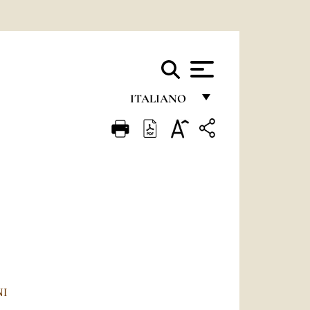
ITALIANO
FRANÇAIS
ENGLISH
ITALIANO
PORTUGUÊS
ESPAÑOL
DEUTSCH
POLSKI
NI