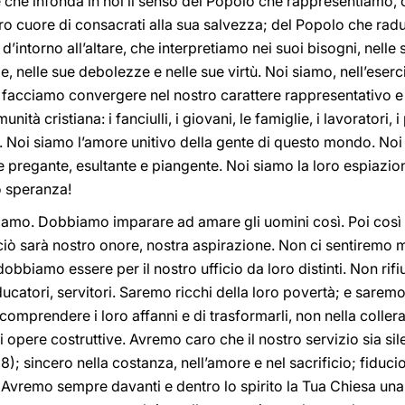
e che infonda in noi il senso del Popolo che rappresentiamo,
tro cuore di consacrati alla sua salvezza; del Popolo che ra
intorno all’altare, che interpretiamo nei suoi bisogni, nelle 
, nelle sue debolezze e nelle sue virtù. Noi siamo, nell’eserc
oi facciamo convergere nel nostro carattere rappresentativo e 
tà cristiana: i fanciulli, i giovani, le famiglie, i lavoratori, i
ri. Noi siamo l’amore unitivo della gente di questo mondo. Noi 
 pregante, esultante e piangente. Noi siamo la loro espiazion
o speranza!
amo. Dobbiamo imparare ad amare gli uomini così. Poi così a 
 ciò sarà nostro onore, nostra aspirazione. Non ci sentiremo 
 dobbiamo essere per il nostro ufficio da loro distinti. Non ri
 educatori, servitori. Saremo ricchi della loro povertà; e sarem
omprendere i loro affanni e di trasformarli, non nella collera
di opere costruttive. Avremo caro che il nostro servizio sia sil
, 8); sincero nella costanza, nell’amore e nel sacrificio; fiduci
). Avremo sempre davanti e dentro lo spirito la Tua Chiesa una,