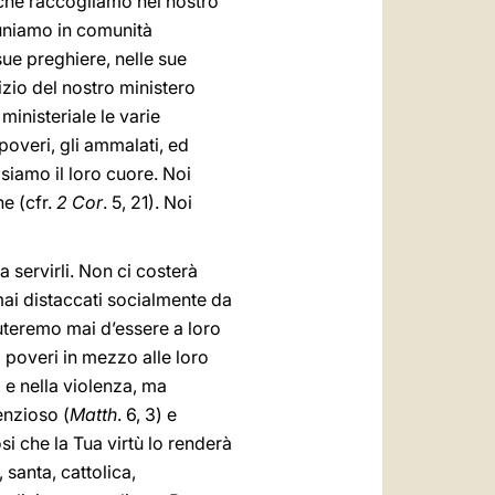
 che raccogliamo nel nostro
duniamo in comunità
sue preghiere, nelle sue
izio del nostro ministero
ministeriale le varie
 poveri, gli ammalati, ed
siamo il loro cuore. Noi
e (cfr.
2 Cor
. 5, 21). Noi
servirli. Non ci costerà
mai distaccati socialmente da
fiuteremo mai d’essere a loro
o poveri in mezzo alle loro
 e nella violenza, ma
enzioso (
Matth
. 6, 3) e
osi che la Tua virtù lo renderà
 santa, cattolica,