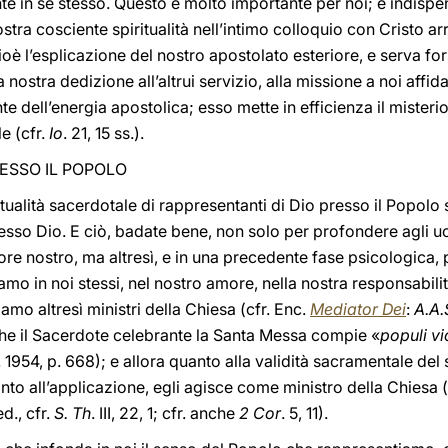
te in se stesso. Questo è molto importante per noi; è indispe
ra cosciente spiritualità nell’intimo colloquio con Cristo arre
cioè l’esplicazione del nostro apostolato esteriore, e serva fo
 nostra dedizione all’altrui servizio, alla missione a noi affid
onte dell’energia apostolica; esso mette in efficienza il mister
e (cfr.
Io
. 21, 15 ss.).
RESSO IL POPOLO
tualità sacerdotale di rappresentanti di Dio presso il Popolo si
esso Dio. E ciò, badate bene, non solo per profondere agli u
 cuore nostro, ma altresì, e in una precedente fase psicologica,
mo in noi stessi, nel nostro amore, nella nostra responsabilit
iamo altresì ministri della Chiesa (cfr. Enc.
Mediator Dei
:
A.A.
e il Sacerdote celebrante la Santa Messa compie «
populi vi
. 1954, p. 668); e allora quanto alla validità sacramentale del 
nto all’applicazione, egli agisce come ministro della Chiesa (
 ed., cfr.
S. Th
. III, 22, 1; cfr. anche
2 Cor
. 5, 11).