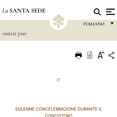
La
SANTA SEDE
ITALIANO
OMELIE
1969
FRANÇAIS
ENGLISH
ITALIANO
PORTUGUÊS
ESPAÑOL
IT
DEUTSCH
POLSKI
العربيّة
SOLENNE CONCELEBRAZIONE DURANTE IL
CONCISTORO
中文