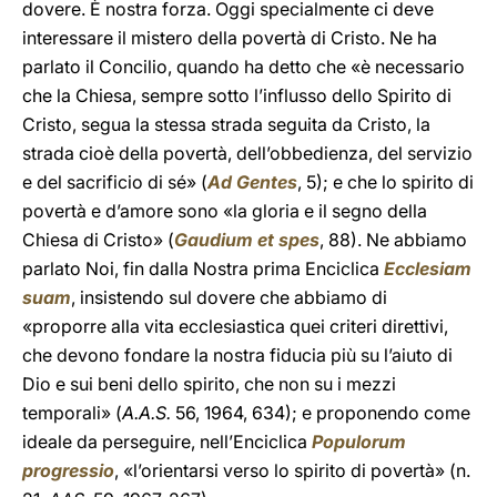
dovere. È nostra forza. Oggi specialmente ci deve
interessare il mistero della povertà di Cristo. Ne ha
parlato il Concilio, quando ha detto che «è necessario
che la Chiesa, sempre sotto l’influsso dello Spirito di
Cristo, segua la stessa strada seguita da Cristo, la
strada cioè della povertà, dell’obbedienza, del servizio
e del sacrificio di sé» (
Ad Gentes
, 5); e che lo spirito di
povertà e d’amore sono «la gloria e il segno della
Chiesa di Cristo» (
Gaudium et spes
, 88). Ne abbiamo
parlato Noi, fin dalla Nostra prima Enciclica
Ecclesiam
suam
, insistendo sul dovere che abbiamo di
«proporre alla vita ecclesiastica quei criteri direttivi,
che devono fondare la nostra fiducia più su l’aiuto di
Dio e sui beni dello spirito, che non su i mezzi
temporali» (
A.A.S.
56, 1964, 634); e proponendo come
ideale da perseguire, nell’Enciclica
Populorum
progressio
, «l’orientarsi verso lo spirito di povertà» (n.