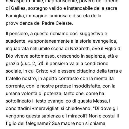
nell’aspetto umile, inappariscente, povero dell’operio
di Galilea, sostegno valido e instancabile della sacra
Famiglia, immagine luminosa e discreta della
provvidenza del Padre Celeste.
Il pensiero, a questo richiamo così suggestivo e
suadente, va spontaneamente alla storia evangelica,
inquadrata nell’umile scena di Nazareth, ove il Figlio di
Dio viveva sottomesso, crescendo in sapienza, età e
grazia (
Luc
. 2, 51); il pensiero va alla condizione
sociale, in cui Cristo volle essere cittadino della terra e
fratello nostro, in aperto contrasto con la mentalità
corrente, con le nostre pretese insoddisfatte, con la
umana volontà di potenza: tanto che, come ha
sottolineato il testo evangelico di questa Messa, i
concittadini «meravigliati si chiedevano: "Di dove gli
vengono questa sapienza e i miracoli? Non è costui il
figlio del falegname? Sua madre non si chiama