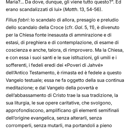
Maria?... Da dove, dunque, gli viene tutto questo?". Ed
erano scandalizzati di lui» (
Matth
. 13, 54-56).
Filius fabri
: lo scandalo di allora, presagio e preludio
dello scandalo della Croce (cfr.
Gal
. 5, 11), è divenuto
per la Chiesa fonte inesausta di ammirazione e di
estasi, di preghiera e di contemplazione, di esame di
coscienza e anche, talora, di rimprovero. Ma la Chiesa,
e con essa i suoi santi e le sue istituzioni, gli umili e i
sofferenti, i fedeli eredi dei «Poveri di Jahvé»
dell’Antico Testamento, è rimasta ed è fedele a questo
Vangelo testuale; essa ne fa oggetto della sua continua
meditazione; e dal Vangelo della povertà e
dell’abbassamento di Cristo trae la sua tradizione, la
sua liturgia, le sue opere caritative, che svolgono,
approfondiscono, amplificano gli elementi semifinali
dell’origine evangelica, senza alterarli, senza
corromperli, senza mutarli, ma portandoli a pieno