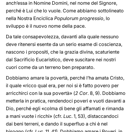
anch’essa in Nomine Domini, nel nome del Signore,
perché è Lui che lo vuole. Come abbiamo sottolineato
nella Nostra Enciclica
Populorum progressio
, lo
sviluppo è il nuovo nome della pace.
Da tale consapevolezza, davanti alla quale nessuno
deve ritenersi esente da un serio esame di coscienza,
nascono i propositi, che la grazia divina, scaturiente
dal Sacrificio Eucaristico, deve suscitare nei nostri
cuori come da un terreno ben preparato.
Dobbiamo amare la povertà, perché l’ha amata Cristo,
il quale «ricco qual era, per noi si è fatto povero per
arricchirci con la sua povertà» (
2 Cor
. 8, 9). Dobbiamo
metterla in pratica, rendendoci poveri e vuoti davanti a
Dio, perché egli «colma di bene gli affamati e rimanda
a mani vuote i ricchi» (cfr.
Luc
. 1, 53), distaccandoci
dai beni terreni, e dando il superfluo a chi è nel
bisogno (cfr.
Luc
. 11, 41). Dobbiamo amare i Poveri, in