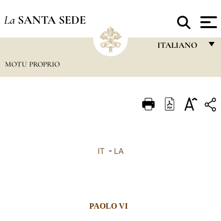
La
SANTA SEDE
ITALIANO
MOTU PROPRIO
FRANÇAIS
ENGLISH
ITALIANO
PORTUGUÊS
ESPAÑOL
IT
-
LA
DEUTSCH
POLSKI
العربيّة
PAOLO VI
中文