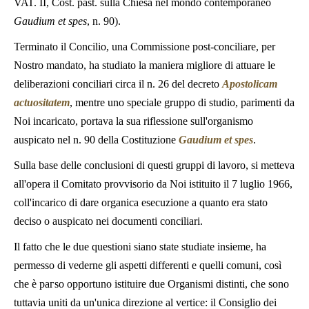
VAT. II, Cost. past. sulla Chiesa nel mondo contemporaneo
Gaudium et spes
, n. 90).
Terminato il Concilio, una Commissione post-conciliare, per
Nostro mandato, ha studiato la maniera migliore di attuare le
deliberazioni conciliari circa il n. 26 del decreto
Apostolicam
actuositatem
, mentre uno speciale gruppo di studio, parimenti da
Noi incaricato, portava la sua riflessione sull'organismo
auspicato nel n. 90 della Costituzione
Gaudium et spes
.
Sulla base delle conclusioni di questi gruppi di lavoro, si metteva
all'opera il Comitato provvisorio da Noi istituito il 7 luglio 1966,
coll'incarico di dare organica esecuzione a quanto era stato
deciso o auspicato nei documenti conciliari.
Il fatto che le due questioni siano state studiate insieme, ha
permesso di vederne gli aspetti differenti e quelli comuni, così
che è paгso opportuno istituire due Organismi distinti, che sono
tuttavia uniti da un'unica direzione al vertice: il Consiglio dei