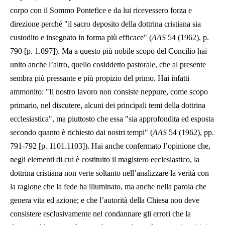
corpo con il Sommo Pontefice e da lui ricevessero forza e
direzione perché "il sacro deposito della dottrina cristiana sia
custodito e insegnato in forma più efficace" (
AAS
54 (1962), p.
790 [p. 1.097]). Ma a questo più nobile scopo del Concilio hai
unito anche l’altro, quello cosiddetto pastorale, che al presente
sembra più pressante e più propizio del primo. Hai infatti
ammonito: "Il nostro lavoro non consiste neppure, come scopo
primario, nel discutere, alcuni dei principali temi della dottrina
ecclesiastica", ma piuttosto che essa "sia approfondita ed esposta
secondo quanto è richiesto dai nostri tempi" (
AAS
54 (1962), pp.
791-792 [p. 1101.1103]). Hai anche confermato l’opinione che,
negli elementi di cui è costituito il magistero ecclesiastico, la
dottrina cristiana non verte soltanto nell’analizzare la verità con
la ragione che la fede ha illuminato, ma anche nella parola che
genera vita ed azione; e che l’autorità della Chiesa non deve
consistere esclusivamente nel condannare gli errori che la