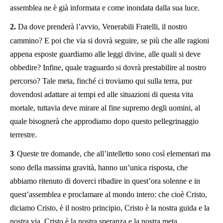
assemblea ne è già informata e come inondata dalla sua luce.
2.
Da dove prenderà l’avvio, Venerabili Fratelli, il nostro
cammino? E poi che via si dovrà seguire, se più che alle ragioni
appena esposte guardiamo alle leggi divine, alle quali si deve
obbedire? Infine, quale traguardo si dovrà prestabilire al nostro
percorso? Tale meta, finché ci troviamo qui sulla terra, pur
dovendosi adattare ai tempi ed alle situazioni di questa vita
mortale, tuttavia deve mirare al fine supremo degli uomini, al
quale bisognerà che approdiamo dopo questo pellegrinaggio
terrestre.
3
Queste tre domande, che all’intelletto sono così elementari ma
.
sono della massima gravità, hanno un’unica risposta, che
abbiamo ritenuto di doverci ribadire in quest’ora solenne e in
quest’assemblea e proclamare al mondo intero: che cioè Cristo,
diciamo Cristo, è il nostro principio, Cristo è la nostra guida e la
nostra via, Cristo è la nostra speranza e la nostra meta.