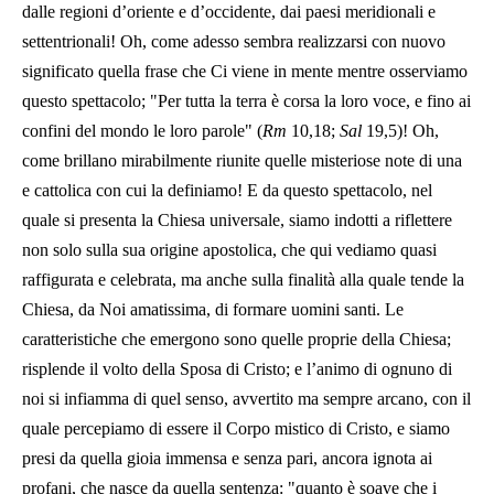
dalle regioni d’oriente e d’occidente, dai paesi meridionali e
settentrionali! Oh, come adesso sembra realizzarsi con nuovo
significato quella frase che Ci viene in mente mentre osserviamo
questo spettacolo; "Per tutta la terra è corsa la loro voce, e fino ai
confini del mondo le loro parole" (
Rm
10,18;
Sal
19,5)! Oh,
come brillano mirabilmente riunite quelle misteriose note di una
e cattolica con cui la definiamo! E da questo spettacolo, nel
quale si presenta la Chiesa universale, siamo indotti a riflettere
non solo sulla sua origine apostolica, che qui vediamo quasi
raffigurata e celebrata, ma anche sulla finalità alla quale tende la
Chiesa, da Noi amatissima, di formare uomini santi. Le
caratteristiche che emergono sono quelle proprie della Chiesa;
risplende il volto della Sposa di Cristo; e l’animo di ognuno di
noi si infiamma di quel senso, avvertito ma sempre arcano, con il
quale percepiamo di essere il Corpo mistico di Cristo, e siamo
presi da quella gioia immensa e senza pari, ancora ignota ai
profani, che nasce da quella sentenza: "quanto è soave che i