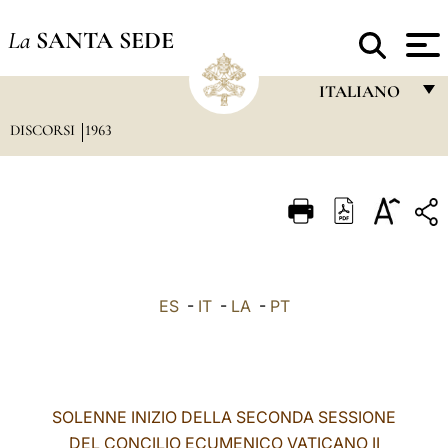
La
SANTA SEDE
ITALIANO
DISCORSI
1963
FRANÇAIS
ENGLISH
ITALIANO
PORTUGUÊS
ESPAÑOL
ES
-
IT
-
LA
-
PT
DEUTSCH
POLSKI
العربيّة
SOLENNE INIZIO DELLA SECONDA SESSIONE
DEL CONCILIO ECUMENICO VATICANO II
中文