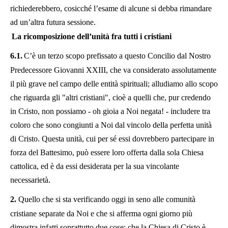
richiederebbero, cosicché l’esame di alcune si debba rimandare
ad un’altra futura sessione.
La ricomposizione dell’unità fra tutti i cristiani
6.1.
C’è un terzo scopo prefissato a questo Concilio dal Nostro
Predecessore Giovanni XXIII, che va considerato assolutamente
il più grave nel campo delle entità spirituali; alludiamo allo scopo
che riguarda gli "altri cristiani", cioè a quelli che, pur credendo
in Cristo, non possiamo - oh gioia a Noi negata! - includere tra
coloro che sono congiunti a Noi dal vincolo della perfetta unità
di Cristo. Questa unità, cui per sé essi dovrebbero partecipare in
forza del Battesimo, può essere loro offerta dalla sola Chiesa
cattolica, ed è da essi desiderata per la sua vincolante
necessarietà.
2.
Quello che si sta verificando oggi in seno alle comunità
cristiane separate da Noi e che si afferma ogni giorno più
dimostra infatti soprattutto due cose: che la Chiesa di Cristo è