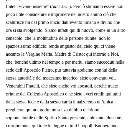
fratelli vivano insieme" (
Sal
133,1). Perciò stimiamo essere non
poco utile considerare e imprimere nel nostro animo ciò che
scaturisce fin dal primo inizio dall’evento umano e divino che
ora si sta svolgendo. Siamo infatti qui di nuovo, come in un altro
cenacolo, che la moltitudine delle persone riunite, non lo
spaziosissimo edificio, rende angusto; dal cielo qui ci viene
accanto la Vergine Maria, Madre di Cristo; qui intorno a Noi,
che, benché ultimo nel tempo e per meriti, siamo succeduti nella
sede dell’Apostolo Pietro, pur tuttavia godiamo con lui della
stessa autorità e del medesimo incarico, siete convenuti voi,
Venerabili Fratelli, che siete anche voi apostoli, perché traete
origine del Collegio Apostolico e ne siete i veri eredi; qui uniti
dalla stessa fede e dalla stessa carità innalzeremo un’unica
preghiera; qui noi godremo senza dubbio del dono
soprannaturale dello Spirito Santo presente, animante, docente,
corroborante; qui tutte le lingue di tutti i popoli risuoneranno