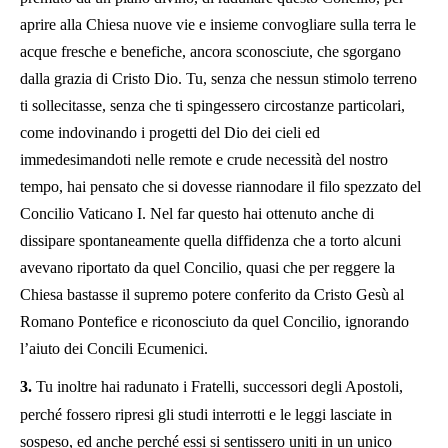
aprire alla Chiesa nuove vie e insieme convogliare sulla terra le
acque fresche e benefiche, ancora sconosciute, che sgorgano
dalla grazia di Cristo Dio. Tu, senza che nessun stimolo terreno
ti sollecitasse, senza che ti spingessero circostanze particolari,
come indovinando i progetti del Dio dei cieli ed
immedesimandoti nelle remote e crude necessità del nostro
tempo, hai pensato che si dovesse riannodare il filo spezzato del
Concilio Vaticano I. Nel far questo hai ottenuto anche di
dissipare spontaneamente quella diffidenza che a torto alcuni
avevano riportato da quel Concilio, quasi che per reggere la
Chiesa bastasse il supremo potere conferito da Cristo Gesù al
Romano Pontefice e riconosciuto da quel Concilio, ignorando
l’aiuto dei Concili Ecumenici.
3.
Tu inoltre hai radunato i Fratelli, successori degli Apostoli,
perché fossero ripresi gli studi interrotti e le leggi lasciate in
sospeso, ed anche perché essi si sentissero uniti in un unico