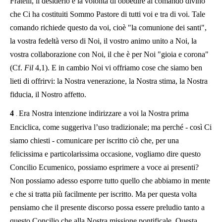
Fratelli, il desiderio e la volontà di obbedire al comando divino
che Ci ha costituiti Sommo Pastore di tutti voi e tra di voi. Tale
comando richiede questo da voi, cioè "la comunione dei santi",
la vostra fedeltà verso di Noi, il vostro animo unito a Noi, la
vostra collaborazione con Noi, il che è per Noi "gioia e corona"
(Cf.
Fil
4,1). E in cambio Noi vi offriamo cose che siamo ben
lieti di offrirvi: la Nostra venerazione, la Nostra stima, la Nostra
fiducia, il Nostro affetto.
4
Era Nostra intenzione indirizzare a voi la Nostra prima
.
Enciclica, come suggeriva l’uso tradizionale; ma perché - così Ci
siamo chiesti - comunicare per iscritto ciò che, per una
felicissima e particolarissima occasione, vogliamo dire questo
Concilio Ecumenico, possiamo esprimere a voce ai presenti?
Non possiamo adesso esporre tutto quello che abbiamo in mente
e che si tratta più facilmente per iscritto. Ma per questa volta
pensiamo che il presente discorso possa essere preludio tanto a
questo Concilio che alla Nostra missione pontificale. Questa