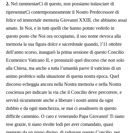
2.
Nel rammentarCi di questo, non possiamo tralasciare di
ripresentarCi contemporaneamente il Nostro Predecessore di
felice ed immortale memoria Giovanni XXIII, che abbiamo assai
amato. In Noi, e in tutti quelli che hanno potuto vederlo in
questo posto che Noi ora occupiamo, il suo nome rievoca alla
memoria la sua figura dolce e sacerdotale quando, l’11 ottobre
dell’anno scorso, inaugurò la prima sessione di questo Concilio
Ecumenico Vaticano II, e pronunziò quel discorso che non solo
alla Chiesa, ma anche a tutta l’umanità parve il vaticinio di un
animo profetico sulla situazione di questa nostra epoca. Quel
discorso echeggia ancora nella Nostra memoria e nella Nostra
coscienza per indicare la via che il Concilio deve percorrere, e
servirà sicuramente anche a liberare i nostri animi da ogni
dubbio e da ogni stanchezza, se mai ci assalissero in questo
difficile cammino. O caro e venerando Papa Giovanni! Ti siano
rese grazie, ti siano rivolte lodi per aver comandato, quasi
premuto da un piano divino, di radunare questo Concilio, per