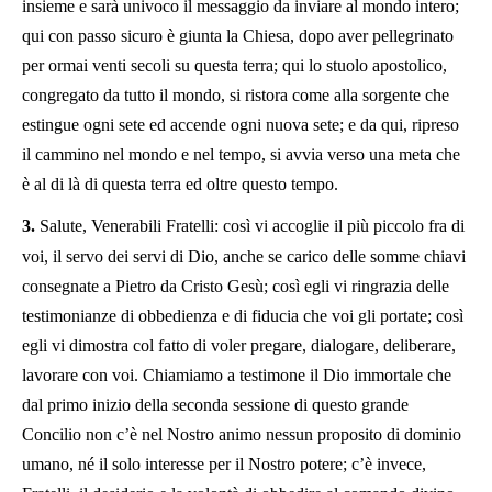
insieme e sarà univoco il messaggio da inviare al mondo intero;
qui con passo sicuro è giunta la Chiesa, dopo aver pellegrinato
per ormai venti secoli su questa terra; qui lo stuolo apostolico,
congregato da tutto il mondo, si ristora come alla sorgente che
estingue ogni sete ed accende ogni nuova sete; e da qui, ripreso
il cammino nel mondo e nel tempo, si avvia verso una meta che
è al di là di questa terra ed oltre questo tempo.
3.
Salute, Venerabili Fratelli: così vi accoglie il più piccolo fra di
voi, il servo dei servi di Dio, anche se carico delle somme chiavi
consegnate a Pietro da Cristo Gesù; così egli vi ringrazia delle
testimonianze di obbedienza e di fiducia che voi gli portate; così
egli vi dimostra col fatto di voler pregare, dialogare, deliberare,
lavorare con voi. Chiamiamo a testimone il Dio immortale che
dal primo inizio della seconda sessione di questo grande
Concilio non c’è nel Nostro animo nessun proposito di dominio
umano, né il solo interesse per il Nostro potere; c’è invece,