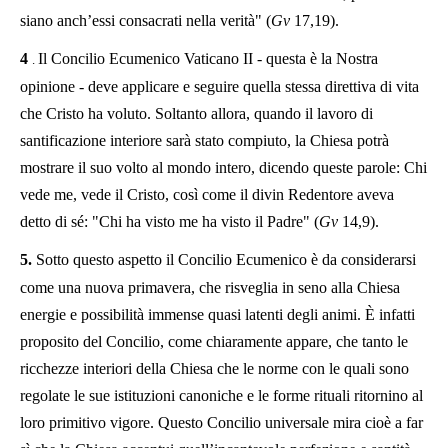
siano anch’essi consacrati nella verità" (
Gv
17,19).
4
Il Concilio Ecumenico Vaticano II - questa è la Nostra
.
opinione - deve applicare e seguire quella stessa direttiva di vita
che Cristo ha voluto. Soltanto allora, quando il lavoro di
santificazione interiore sarà stato compiuto, la Chiesa potrà
mostrare il suo volto al mondo intero, dicendo queste parole: Chi
vede me, vede il Cristo, così come il divin Redentore aveva
detto di sé: "Chi ha visto me ha visto il Padre" (
Gv
14,9).
5.
Sotto questo aspetto il Concilio Ecumenico è da considerarsi
come una nuova primavera, che risveglia in seno alla Chiesa
energie e possibilità immense quasi latenti degli animi. È infatti
proposito del Concilio, come chiaramente appare, che tanto le
ricchezze interiori della Chiesa che le norme con le quali sono
regolate le sue istituzioni canoniche e le forme rituali ritornino al
loro primitivo vigore. Questo Concilio universale mira cioè a far