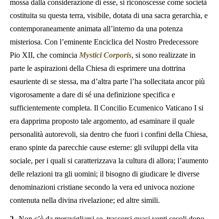
mossa dalla considerazione di esse, si riconoscesse come società
costituita su questa terra, visibile, dotata di una sacra gerarchia, e
contemporaneamente animata all’interno da una potenza
misteriosa. Con l’eminente Enciclica del Nostro Predecessore
Pio XII, che comincia
Mystici Corporis
, si sono realizzate in
parte le aspirazioni della Chiesa di esprimere una dottrina
esauriente di se stessa, ma d’altra parte l’ha sollecitata ancor più
vigorosamente a dare di sé una definizione specifica e
sufficientemente completa. Il Concilio Ecumenico Vaticano I si
era dapprima proposto tale argomento, ad esaminare il quale
personalità autorevoli, sia dentro che fuori i confini della Chiesa,
erano spinte da parecchie cause esterne: gli sviluppi della vita
sociale, per i quali si caratterizzava la cultura di allora; l’aumento
delle relazioni tra gli uomini; il bisogno di giudicare le diverse
denominazioni cristiane secondo la vera ed univoca nozione
contenuta nella divina rivelazione; ed altre simili.
2
Non c’è da meravigliarsi se, trascorsi quasi venti secoli dopo