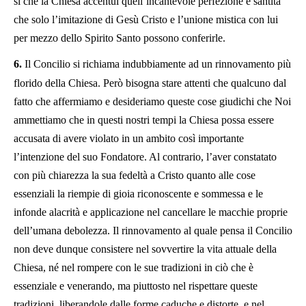
sì che la Chiesa accentui quell’incantevole perfezione e santità
che solo l’imitazione di Gesù Cristo e l’unione mistica con lui
per mezzo dello Spirito Santo possono conferirle.
6.
Il Concilio si richiama indubbiamente ad un rinnovamento più
florido della Chiesa. Però bisogna stare attenti che qualcuno dal
fatto che affermiamo e desideriamo queste cose giudichi che Noi
ammettiamo che in questi nostri tempi la Chiesa possa essere
accusata di avere violato in un ambito così importante
l’intenzione del suo Fondatore. Al contrario, l’aver constatato
con più chiarezza la sua fedeltà a Cristo quanto alle cose
essenziali la riempie di gioia riconoscente e sommessa e le
infonde alacrità e applicazione nel cancellare le macchie proprie
dell’umana debolezza. Il rinnovamento al quale pensa il Concilio
non deve dunque consistere nel sovvertire la vita attuale della
Chiesa, né nel rompere con le sue tradizioni in ciò che è
essenziale e venerando, ma piuttosto nel rispettare queste
tradizioni, liberandole dalle forme caduche e distorte, e nel