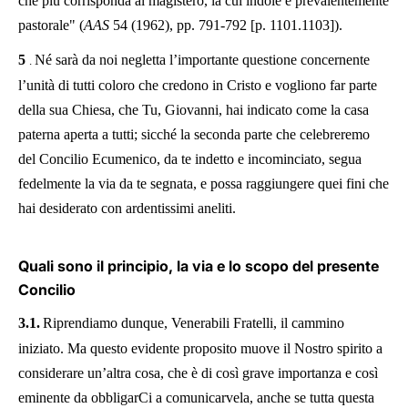
che più corrisponda al magistero, la cui indole è prevalentemente
pastorale" (
AAS
54 (1962), pp. 791-792 [p. 1101.1103]).
5
Né sarà da noi negletta l’importante questione concernente
.
l’unità di tutti coloro che credono in Cristo e vogliono far parte
della sua Chiesa, che Tu, Giovanni, hai indicato come la casa
paterna aperta a tutti; sicché la seconda parte che celebreremo
del Concilio Ecumenico, da te indetto e incominciato, segua
fedelmente la via da te segnata, e possa raggiungere quei fini che
hai desiderato con ardentissimi aneliti.
Quali sono il principio, la via e lo scopo del presente
Concilio
3.1.
Riprendiamo dunque, Venerabili Fratelli, il cammino
iniziato. Ma questo evidente proposito muove il Nostro spirito a
considerare un’altra cosa, che è di così grave importanza e così
eminente da obbligarCi a comunicarvela, anche se tutta questa