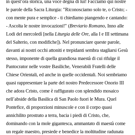
in quest’ora storica, una voce degna di lui! Facciamo qui nostre
le parole della Sacra Liturgia: "Riconosciamo solo te, o Cristo; -
con mente pura e semplice - ti chiediamo piangendo e cantando:
- Ascolta le nostre invocazioni!" (
Breviario Romano
, Inno alle
Lodi del mercoledì [nella
Liturgia delle Ore
, alla I e III settimana
del Salterio, con modifiche]). Nel pronunciare queste parole,
davanti ai nostri occhi attoniti e trepidanti sembra stagliarsi Gesù
stesso, imponente di quella grandiosa maestà di cui rifulge il
Pantocrator nelle vostre Basiliche, Venerabili Fratelli delle
Chiese Orientali, ed anche in quelle occidentali. Noi sembriamo
quasi rappresentare la parte del nostro Predecessore Onorio III
che adora Cristo, come è raffigurato con splendido mosaico
nell’abside della Basilica di San Paolo fuori le Mura. Quel
Pontefice, di proporzioni minuscole e con il corpo quasi
annichilito prostrato a terra, bacia i piedi di Cristo, che,
dominando con la mole gigantesca, ammantato di maestà come
un regale maestro, presiede e benedice la moltitudine radunata