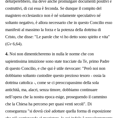
deturperebbero, ma deve anche promulgare documenti positivi e
costruttivi, di cui essa è feconda. Se dunque il compito del
magistero ecclesiastico non è né solamente speculativo né
soltanto negativo, è allora necessario che in questo Concilio esso
manifesti al massimo la forza e la potenza della dottrina di
Cristo, che disse: "Le parole che vi ho detto sono spirito e vita"
(
Gv
6,64).
4.
Noi non dimenticheremo in nulla le norme che con
sapientissima intuizione sono state tracciate da Te, primo Padre
di questo Concilio, e che qui è utile rievocare: "Però noi non
dobbiamo soltanto custodire questo prezioso tesoro - ossia la
dottrina cattolica -, come se ci preoccupassimo della sola
antichità, ma, alacri, senza timore, dobbiamo continuare
nell’opera che la nostra epoca esige, proseguendo il cammino
che la Chiesa ha percorso per quasi venti secoli". Di
conseguenza "si dovrà cioè adottare quella forma di esposizione