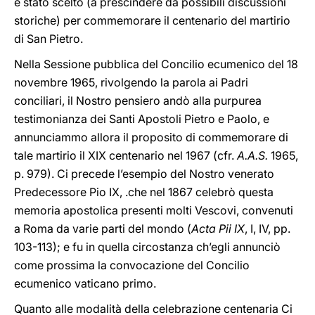
è stato scelto (a prescindere da possibili discussioni
storiche) per commemorare il centenario del martirio
di San Pietro.
Nella Sessione pubblica del Concilio ecumenico del 18
novembre 1965, rivolgendo la parola ai Padri
conciliari, il Nostro pensiero andò alla purpurea
testimonianza dei Santi Apostoli Pietro e Paolo, e
annunciammo allora il proposito di commemorare di
tale martirio il XIX centenario nel 1967 (cfr.
A.A.S.
1965,
p. 979). Ci precede l’esempio del Nostro venerato
Predecessore Pio IX, .che nel 1867 celebrò questa
memoria apostolica presenti molti Vescovi, convenuti
a Roma da varie parti del mondo (
Acta Pii IX
, I, IV, pp.
103-113); e fu in quella circostanza ch’egli annunciò
come prossima la convocazione del Concilio
ecumenico vaticano primo.
Quanto alle modalità della celebrazione centenaria Ci