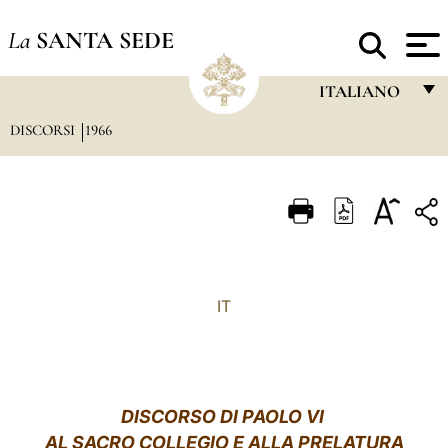
La
SANTA SEDE
ITALIANO
DISCORSI
1966
FRANÇAIS
ENGLISH
ITALIANO
PORTUGUÊS
ESPAÑOL
IT
DEUTSCH
POLSKI
العربيّة
DISCORSO DI PAOLO VI
AL SACRO COLLEGIO E ALLA PRELATURA
中文