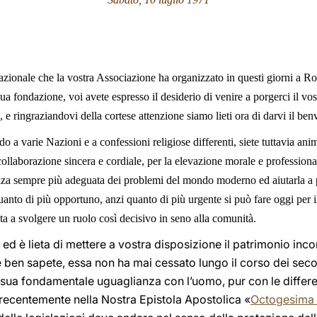
zionale che la vostra Associazione ha organizzato in questi giorni a Ro
ua fondazione, voi avete espresso il desiderio di venire a porgerci il vo
, e ringraziandovi della cortese attenzione siamo lieti ora di darvi il be
 a varie Nazioni e a confessioni religiose differenti, siete tuttavia a
 collaborazione sincera e cordiale, per la elevazione morale e professiona
za sempre più adeguata dei problemi del mondo moderno ed aiutarla a p
 quanto di più opportuno, anzi quanto di più urgente si può fare oggi per
 a svolgere un ruolo così decisivo in seno alla comunità.
 ed è lieta di mettere a vostra disposizione il patrimonio inc
ben sapete, essa non ha mai cessato lungo il corso dei secoli
a sua fondamentale uguaglianza con l’uomo, pur con le differe
recentemente nella Nostra Epistola Apostolica «
Octogesima 