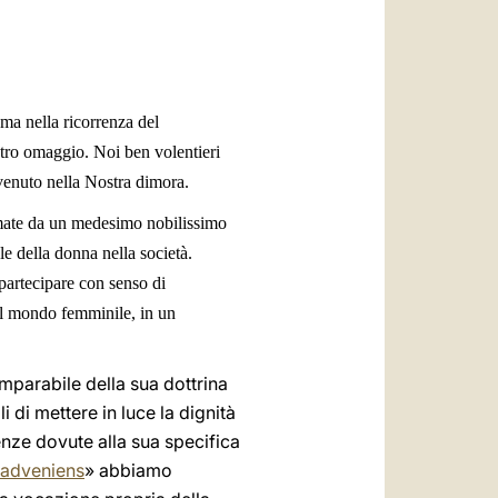
العربيّة
中文
LATINE
ma nella ricorrenza del
stro omaggio. Noi ben volentieri
nvenuto nella Nostra dimora.
nimate da un medesimo nobilissimo
le della donna nella società.
artecipare con senso di
 il mondo femminile, in un
omparabile della sua dottrina
 di mettere in luce la dignità
nze dovute alla sua specifica
adveniens
» abbiamo