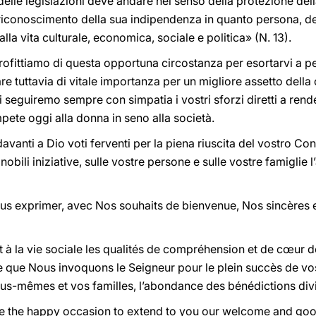
delle legislazioni deve andare nel senso della protezione del
riconoscimento della sua indipendenza in quanto persona, dell
alla vita culturale, economica, sociale e politica» (N. 13).
fittiamo di questa opportuna circostanza per esortarvi a p
e tuttavia di vitale importanza per un migliore assetto della 
seguiremo sempre con simpatia i vostri sforzi diretti a rend
ete oggi alla donna in seno alla società.
vanti a Dio voti ferventi per la piena riuscita del vostro Co
nobili iniziative, sulle vostre persone e sulle vostre famiglie
s exprimer, avec Nos souhaits de bienvenue, Nos sincères
t à la vie sociale les qualités de compréhension et de cœur 
e que Nous invoquons le Seigneur pour le plein succès de vos
us-mêmes et vos familles, l’abondance des bénédictions div
 the happy occasion to extend to you our welcome and goo