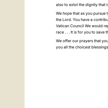
also to extol the dignity tha
We hope that as you pursue t
the Lord. You have a contribu
Vatican Council We would repe
race . . . It is for you to sa
We offer our prayers that you
you all the choicest blessing