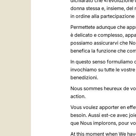
dichiarato che «l’evoluzione 
donna stessa e, insieme, del 
in ordine alla partecipazione 
Permettete adunque che appro
è delicato e complesso, appar
possiamo assicurarvi che Noi 
benefica la funzione che comp
In questo senso formuliamo da
invochiamo su tutte le vostre 
benedizioni.
Nous sommes heureux de vou
action.
Vous voulez apporter en effe
besoin. Aussi est-ce avec joi
que Nous implorons, pour vo
At this moment when We have