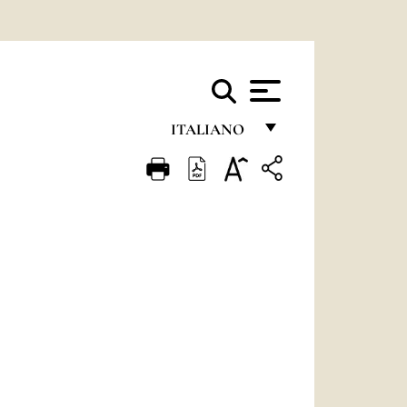
ITALIANO
FRANÇAIS
ENGLISH
ITALIANO
PORTUGUÊS
ESPAÑOL
DEUTSCH
POLSKI