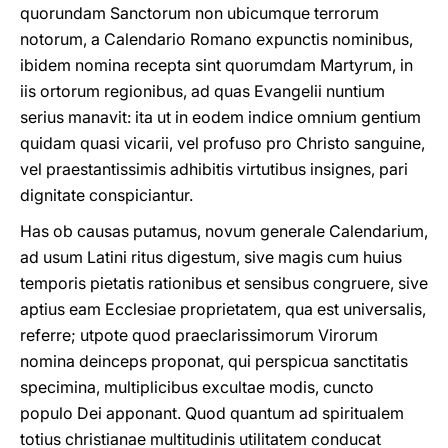
quorundam Sanctorum non ubicumque terrorum
notorum, a Calendario Romano expunctis nominibus,
ibidem nomina recepta sint quorumdam Martyrum, in
iis ortorum regionibus, ad quas Evangelii nuntium
serius manavit: ita ut in eodem indice omnium gentium
quidam quasi vicarii, vel profuso pro Christo sanguine,
vel praestantissimis adhibitis virtutibus insignes, pari
dignitate conspiciantur.
Has ob causas putamus, novum generale Calendarium,
ad usum Latini ritus digestum, sive magis cum huius
temporis pietatis rationibus et sensibus congruere, sive
aptius eam Ecclesiae proprietatem, qua est universalis,
referre; utpote quod praeclarissimorum Virorum
nomina deinceps proponat, qui perspicua sanctitatis
specimina, multiplicibus excultae modis, cuncto
populo Dei apponant. Quod quantum ad spiritualem
totius christianae multitudinis utilitatem conducat