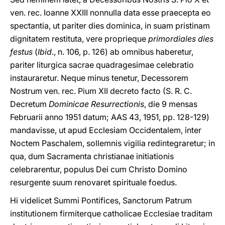
ven. rec. Ioanne XXIII nonnulla data esse praecepta eo
spectantia, ut pariter dies dominica, in suam pristinam
dignitatem restituta, vere proprieque
primordiales dies
festus
(
Ibid
., n. 106, p. 126) ab omnibus haberetur,
pariter liturgica sacrae quadragesimae celebratio
instauraretur. Neque minus tenetur, Decessorem
Nostrum ven. rec. Pium XII decreto facto (S. R. C.
Decretum
Dominicae Resurrectionis
, die 9 mensas
Februarii anno 1951 datum; AAS 43, 1951, pp. 128-129)
mandavisse, ut apud Ecclesiam Occidentalem, inter
Noctem Paschalem, sollemnis vigilia redintegraretur; in
qua, dum Sacramenta christianae initiationis
celebrarentur, populus Dei cum Christo Domino
resurgente suum renovaret spirituale foedus.
Hi videlicet Summi Pontifices, Sanctorum Patrum
institutionem firmiterque catholicae Ecclesiae traditam