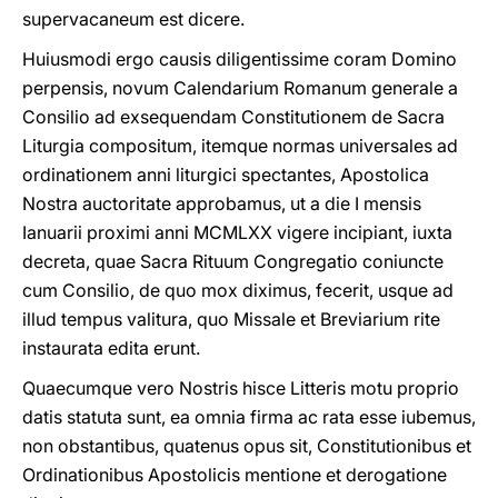
supervacaneum est dicere.
Huiusmodi ergo causis diligentissime coram Domino
perpensis, novum Calendarium Romanum generale a
Consilio ad exsequendam Constitutionem de Sacra
Liturgia compositum, itemque normas universales ad
ordinationem anni liturgici spectantes, Apostolica
Nostra auctoritate approbamus, ut a die I mensis
Ianuarii proximi anni MCMLXX vigere incipiant, iuxta
decreta, quae Sacra Rituum Congregatio coniuncte
cum Consilio, de quo mox diximus, fecerit, usque ad
illud tempus valitura, quo Missale et Breviarium rite
instaurata edita erunt.
Quaecumque vero Nostris hisce Litteris motu proprio
datis statuta sunt, ea omnia firma ac rata esse iubemus,
non obstantibus, quatenus opus sit, Constitutionibus et
Ordinationibus Apostolicis mentione et derogatione