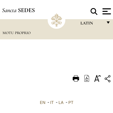
Sancta
SEDES
LATIN
MOTU PROPRIO
FRANÇAIS
ENGLISH
ITALIANO
PORTUGUÊS
ESPAÑOL
DEUTSCH
POLSKI
العربيّة
EN
-
IT
-
LA
-
PT
中文