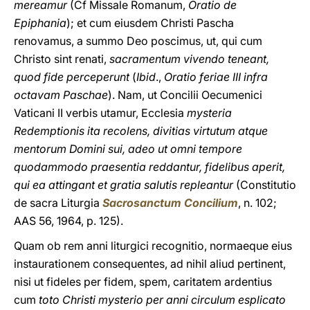
mereamur
(Cf Missale Romanum,
Oratio de
Epiphania
); et cum eiusdem Christi Pascha
renovamus, a summo Deo poscimus, ut, qui cum
Christo sint renati,
sacramentum vivendo teneant,
quod fide perceperunt
(
Ibid
.,
Oratio feriae III infra
octavam Paschae
). Nam, ut Concilii Oecumenici
Vaticani II verbis utamur, Ecclesia
mysteria
Redemptionis ita recolens, divitias virtutum atque
mentorum Domini sui, adeo ut omni tempore
quodammodo praesentia reddantur, fidelibus aperit,
qui ea attingant et gratia salutis repleantur
(Constitutio
de sacra Liturgia
Sacrosanctum Concilium
, n. 102;
AAS 56, 1964, p. 125).
Quam ob rem anni liturgici recognitio, normaeque eius
instaurationem consequentes, ad nihil aliud pertinent,
nisi ut fideles per fidem, spem, caritatem ardentius
cum
toto Christi mysterio per anni circulum esplicato