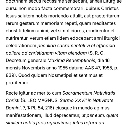
doctrinam secuti rectissime sentiebant, annali Liturgiae
cursu non modo facta commemorari, quibus Christus
Iesus salutem nobis moriendo attulit, aut praeteritarum
rerum gestarum memoriam repeti, quam meditantes
christifidelium animi, vel simpliciores, erudirentur et
nutrirentur, verum etiam iidem edocebant anni liturgici
celebrationem
peculiari sacramentali vi et efficacia
pollere ad christianam vitam alendam
(S. R. C.
Decretum generale
Maxima Redemptionis
, die 16
mensis Novembris anno 1955 datum; AAS 47, 1955, p.
839). Quod quidem Nosmetipsi et sentimus et
profitemur.
Recte igitur ac merito cum
Sacramentum Nativitatis
Christi
(S. LEO MAGNUS,
Sermo XXVII in Nativitate
Domini
, 7, 1: PL 54, 216) eiusque in mundo agimus
manifestationem, illud deprecamur,
ut per eum, quem
similem nobis foris agnovimus, intus reformari