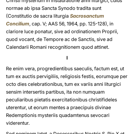
Christi mysterium in instauratione anni liturgici, cuius
normae ab ipsa Sancta Synodo tradita sunt
(Constitutio de sacra liturgia
Sacrosanctum
Concilium
, cap. V; AAS 56, 1964, pp. 125-128), in
clariore luce ponatur, sive ad ordinationem Proprii,
quod vocant, de Tempore ac de Sanctis, sive ad
Calendarii Romani recognitionem quod attinet.
I
Re enim vera, progredientibus saeculis, factum est, ut
tum ex auctis pervigiliis, religiosis festis, eorumque per
octo dies celebrationibus, tum ex variis anni liturgici
sensim intersertis partibus, ita non numquam
peculiaribus pietatis exercitationibus christifideles
uterentur, ut eorum mentes a praecipuis divinae
Redemptionis mysteriis quadamtenus sevocari
viderentur.
Sed neminem latet, a Decessoribus Nostris S. Pio X et