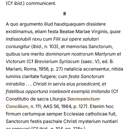
(Cf
ibid
.) communicent.
II
A quo argumento illud haudquaquam dissidere
existimamus, etiam festa Beatae Mariae Virginis,
quae
indissolubili rexu cum Filii sui opere salutari
coniungitur
(
Ibid
., n. 103), et memorias Sanctorum,
quibus iure merito
dominorum nostrorum Martyrum et
Victorum
(Cf
Breviarium
Syriacum
(saec. V), ed. B.
Mariani, Roma, 1956, p. 27) natalicia accensentur, nitida
luminis claritate fulgere; cum
festa Sanctorum
mirabilia . . . Christi in servis eius praedicent, et
fidelibus opportuna iraebeant exempla imitanda
(Cf
Constitutio de sacra Liturgia
Sacrosanctum
Concilium
, n. 111; AAS 56, 1964, p. 127). Etenim hoc
firmum certumque semper Ecclesiae catholicae fuit,
Sanctorum festis paschale Christi mysterium nuntiari
ac renovari (Cf
ibid
., n. 104, pp. 125s.).