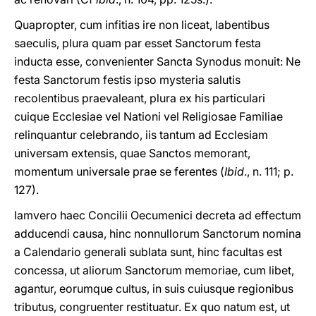
Quapropter, cum infitias ire non liceat, labentibus
saeculis, plura quam par esset Sanctorum festa
inducta esse, convenienter Sancta Synodus monuit: Ne
festa Sanctorum festis ipso mysteria salutis
recolentibus praevaleant, plura ex his particulari
cuique Ecclesiae vel Nationi vel Religiosae Familiae
relinquantur celebrando, iis tantum ad Ecclesiam
universam extensis, quae Sanctos memorant,
momentum universale prae se ferentes (
Ibid
., n. 111; p.
127).
Iamvero haec Concilii Oecumenici decreta ad effectum
adducendi causa, hinc nonnullorum Sanctorum nomina
a Calendario generali sublata sunt, hinc facultas est
concessa, ut aliorum Sanctorum memoriae, cum libet,
agantur, eorumque cultus, in suis cuiusque regionibus
tributus, congruenter restituatur. Ex quo natum est, ut