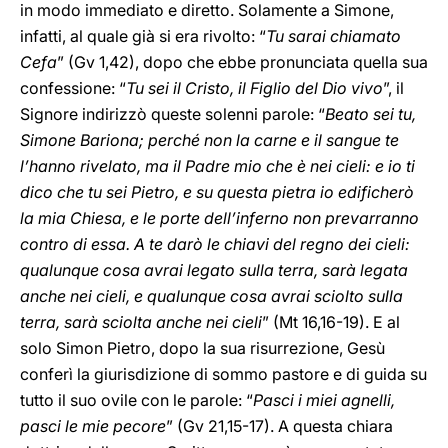
in modo immediato e diretto. Solamente a Simone,
infatti, al quale già si era rivolto: “
Tu sarai chiamato
Cefa
” (Gv 1,42), dopo che ebbe pronunciata quella sua
confessione: “
Tu sei il Cristo, il Figlio del Dio vivo
”, il
Signore indirizzò queste solenni parole: “
Beato sei tu,
Simone Bariona; perché non la carne e il sangue te
l’hanno rivelato, ma il Padre mio che è nei cieli: e io ti
dico che tu sei Pietro, e su questa pietra io edificherò
la mia Chiesa, e le porte dell’inferno non prevarranno
contro di essa. A te darò le chiavi del regno dei cieli:
qualunque cosa avrai legato sulla terra, sarà legata
anche nei cieli, e qualunque cosa avrai sciolto sulla
terra, sarà sciolta anche nei cieli
” (Mt 16,16-19). E al
solo Simon Pietro, dopo la sua risurrezione, Gesù
conferì la giurisdizione di sommo pastore e di guida su
tutto il suo ovile con le parole: “
Pasci i miei agnelli,
pasci le mie pecore
” (Gv 21,15-17). A questa chiara