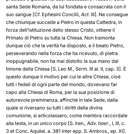
santa Sede Romana, da lui fondata e consacrata con il
suo sangue [Cf. Ephesini Concilii,
Act
. III]. Ne consegue
che chiunque succede a Pietro in questa Cattedra, in
forza dell’istituzione dello stesso Cristo, ottiene il
Primato di Pietro su tutta la Chiesa. Non tramonta
dunque ciò che la verità ha disposto, e il beato Pietro,
perseverando nella forza che ha ricevuto, di pietra
inoppugnabile, non ha mai distolto la sua mano dal
timone della Chiesa [S. Leo M.,
Serm
. III al. II, cap. 3]. È
questo dunque il motivo per cui le altre Chiese, cioè
tutti i fedeli di ogni parte del mondo, dovevano far
capo alla Chiesa di Roma, per la sua posizione di
autorevole preminenza, affinché in tale Sede, dalla
quale si riversano su tutti i diritti della divina
comunione, si articolassero, come membra raccordate
alla testa, in un unico corpo [S. Iren.,
Adv. haer
., I, III, c.
3 et Conc. Aquilei. a. 381 inter epp. S. Ambros., ep. XI].