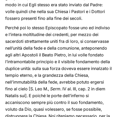
modo in cui Egli stesso era stato inviato dal Padre:
volle quindi che nella sua Chiesa i Pastori e i Dottori
fossero presenti fino alla fine dei secoli.
Perché poi lo stesso Episcopato fosse uno ed indiviso
e l’intera moltitudine dei credenti, per mezzo dei
sacerdoti strettamente uniti fra di loro, si conservasse
nell’unità della fede e della comunione, anteponendo
agli altri Apostoli il Beato Pietro, in lui volle fondato
l’intramontabile principio e il visibile fondamento della
duplice unità: sulla sua forza doveva essere innalzato il
tempio eterno, e la grandezza della Chiesa,
nell’immutabilità della fede, avrebbe potuto ergersi
fino al cielo [S. Leo M.,
Serm
. IV al. III, cap. 2 in diem
Natalis sui]. E poiché le porte dell’inferno si
accaniscono sempre più contro il suo fondamento,
voluto da Dio, quasi volessero, se fosse possibile,
distruggere la Chiesa, Noi riteniamo necessario, per la