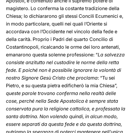
Apostoli, è contenuto anche il supremo potere di
magistero. Lo conferma la costante tradizione della
Chiesa; lo dichiararono gli stessi Concili Ecumenici e,
in modo particolare, quelli nei quali l’Oriente si
accordava con l’Occidente nel vincolo della fede e
della carità. Proprio i Padri del quarto Concilio di
Costantinopoli, ricalcando le orme dei loro antenati,
emanarono questa solenne professione: “
La salvezza
consiste anzitutto nel custodire le norme della retta
fede. E poiché non è possibile ignorare la volontà di
nostro Signore Gesù Cristo che proclama
: “Tu sei
Pietro, e su questa pietra edificherò la mia Chiesa”,
queste parole trovano conferma nella realtà delle
cose, perché nella Sede Apostolica è sempre stata
conservata pura la religione cattolica, e professata la
santa dottrina. Non volendo quindi, in alcun modo,
essere separati da questa fede e da questa dottrina,
nutriamo la speranza di poterci mantenere nell’unica