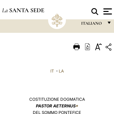
La
SANTA SEDE
ITALIANO
FRANÇAIS
ENGLISH
ITALIANO
PORTUGUÊS
IT
-
LA
ESPAÑOL
DEUTSCH
POLSKI
COSTITUZIONE DOGMATICA
العربيّة
PASTOR AETERNUS
*
DEL SOMMO PONTEFICE
中文