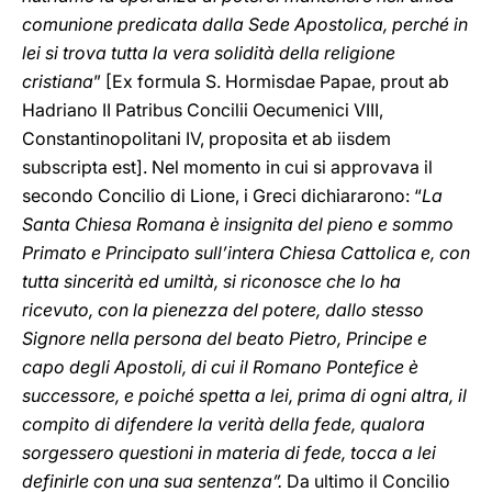
comunione predicata dalla Sede Apostolica, perché in
lei si trova tutta la vera solidità della religione
cristiana
” [Ex formula S. Hormisdae Papae, prout ab
Hadriano II Patribus Concilii Oecumenici VIII,
Constantinopolitani IV, proposita et ab iisdem
subscripta est]. Nel momento in cui si approvava il
secondo Concilio di Lione, i Greci dichiararono: “
La
Santa Chiesa Romana è insignita del pieno e sommo
Primato e Principato sull’intera Chiesa Cattolica e, con
tutta sincerità ed umiltà, si riconosce che lo ha
ricevuto, con la pienezza del potere, dallo stesso
Signore nella persona del beato Pietro, Principe e
capo degli Apostoli, di cui il Romano Pontefice è
successore, e poiché spetta a lei, prima di ogni altra, il
compito di difendere la verità della fede, qualora
sorgessero questioni in materia di fede, tocca a lei
definirle con una sua sentenza”.
Da ultimo il Concilio