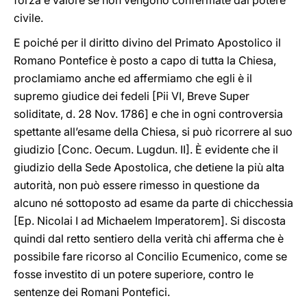
forza e valore se non vengono confermate dal potere
civile.
E poiché per il diritto divino del Primato Apostolico il
Romano Pontefice è posto a capo di tutta la Chiesa,
proclamiamo anche ed affermiamo che egli è il
supremo giudice dei fedeli [Pii VI, Breve Super
soliditate, d. 28 Nov. 1786] e che in ogni controversia
spettante all’esame della Chiesa, si può ricorrere al suo
giudizio [Conc. Oecum. Lugdun. II]. È evidente che il
giudizio della Sede Apostolica, che detiene la più alta
autorità, non può essere rimesso in questione da
alcuno né sottoposto ad esame da parte di chicchessia
[Ep. Nicolai I ad Michaelem Imperatorem]. Si discosta
quindi dal retto sentiero della verità chi afferma che è
possibile fare ricorso al Concilio Ecumenico, come se
fosse investito di un potere superiore, contro le
sentenze dei Romani Pontefici.