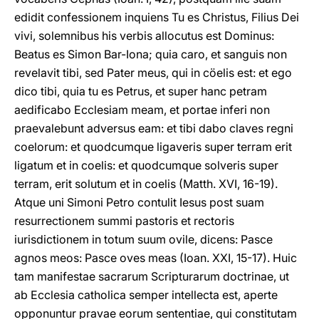
edidit confessionem inquiens Tu es Christus, Filius Dei
vivi, solemnibus his verbis allocutus est Dominus:
Beatus es Simon Bar-Iona; quia caro, et sanguis non
revelavit tibi, sed Pater meus, qui in cöelis est: et ego
dico tibi, quia tu es Petrus, et super hanc petram
aedificabo Ecclesiam meam, et portae inferi non
praevalebunt adversus eam: et tibi dabo claves regni
coelorum: et quodcumque ligaveris super terram erit
ligatum et in coelis: et quodcumque solveris super
terram, erit solutum et in coelis (Matth. XVI, 16-19).
Atque uni Simoni Petro contulit Iesus post suam
resurrectionem summi pastoris et rectoris
iurisdictionem in totum suum ovile, dicens: Pasce
agnos meos: Pasce oves meas (Ioan. XXI, 15-17). Huic
tam manifestae sacrarum Scripturarum doctrinae, ut
ab Ecclesia catholica semper intellecta est, aperte
opponuntur pravae eorum sententiae, qui constitutam