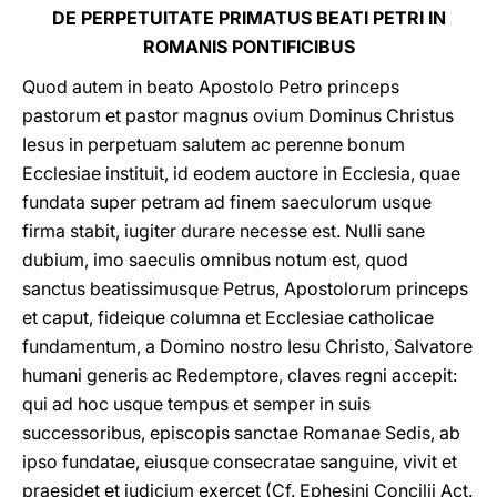
DE PERPETUITATE PRIMATUS BEATI PETRI IN
ROMANIS PONTIFICIBUS
Quod autem in beato Apostolo Petro princeps
pastorum et pastor magnus ovium Dominus Christus
Iesus in perpetuam salutem ac perenne bonum
Ecclesiae instituit, id eodem auctore in Ecclesia, quae
fundata super petram ad finem saeculorum usque
firma stabit, iugiter durare necesse est. Nulli sane
dubium, imo saeculis omnibus notum est, quod
sanctus beatissimusque Petrus, Apostolorum princeps
et caput, fideique columna et Ecclesiae catholicae
fundamentum, a Domino nostro Iesu Christo, Salvatore
humani generis ac Redemptore, claves regni accepit:
qui ad hoc usque tempus et semper in suis
successoribus, episcopis sanctae Romanae Sedis, ab
ipso fundatae, eiusque consecratae sanguine, vivit et
praesidet et iudicium exercet (Cf. Ephesini Concilii Act.