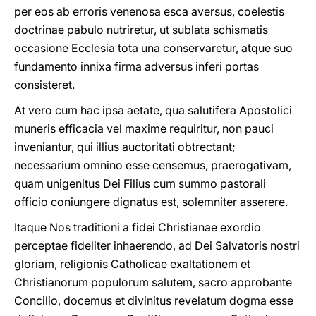
per eos ab erroris venenosa esca aversus, coelestis
doctrinae pabulo nutriretur, ut sublata schismatis
occasione Ecclesia tota una conservaretur, atque suo
fundamento innixa firma adversus inferi portas
consisteret.
At vero cum hac ipsa aetate, qua salutifera Apostolici
muneris efficacia vel maxime requiritur, non pauci
inveniantur, qui illius auctoritati obtrectant;
necessarium omnino esse censemus, praerogativam,
quam unigenitus Dei Filius cum summo pastorali
officio coniungere dignatus est, solemniter asserere.
Itaque Nos traditioni a fidei Christianae exordio
perceptae fideliter inhaerendo, ad Dei Salvatoris nostri
gloriam, religionis Catholicae exaltationem et
Christianorum populorum salutem, sacro approbante
Concilio, docemus et divinitus revelatum dogma esse