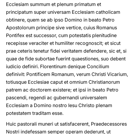
Ecclesiam summum et plenum primatum et
principatum super universam Ecclesiam catholicam
obtinere, quem se ab ipso Domino in beato Petro
Apostolorum principe sive vertice, cuius Romanus
Pontifex est successor, cum potestatis plenitudine
recepisse veraciter et humiliter recognoscit; et sicut
prae ceteris tenetur fidei veritatem defendere, sic et, si
quae de fide subortae fuerint quaestiones, suo debent
iudicio definiri. Florentinum denique Concilium
definivit: Pontificem Romanum, verum Christi Vicarium,
totiusque Ecclesiae caput et omnium Christianorum
patrem ac doctorem existere; et ipsi in beato Petro
pascendi, regendi ac gubernandi universalem
Ecclesiam a Domino nostro Iesu Christo plenam
potestatem traditam esse.
Huic pastorali muneri ut satisfacerent, Praedecessores
Nostri indefessam semper operam dederunt, ut