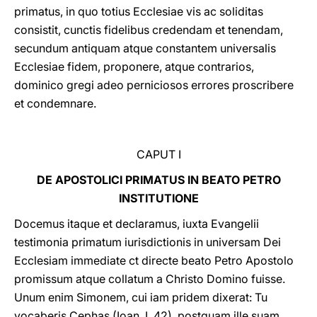
primatus, in quo totius Ecclesiae vis ac soliditas
consistit, cunctis fidelibus credendam et tenendam,
secundum antiquam atque constantem universalis
Ecclesiae fidem, proponere, atque contrarios,
dominico gregi adeo perniciosos errores proscribere
et condemnare.
CAPUT I
DE APOSTOLICI PRIMATUS IN BEATO PETRO
INSTITUTIONE
Docemus itaque et declaramus, iuxta Evangelii
testimonia primatum iurisdictionis in universam Dei
Ecclesiam immediate ct directe beato Petro Apostolo
promissum atque collatum a Christo Domino fuisse.
Unum enim Simonem, cui iam pridem dixerat: Tu
vocaberis Cephas (Ioan. I, 42), postquam ille suam