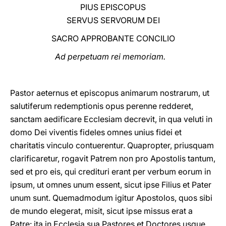
PIUS EPISCOPUS
LATINE
SERVUS SERVORUM DEI
SACRO APPROBANTE CONCILIO
Ad perpetuam rei memoriam.
Pastor aeternus et episcopus animarum nostrarum, ut
salutiferum redemptionis opus perenne redderet,
sanctam aedificare Ecclesiam decrevit, in qua veluti in
domo Dei viventis fideles omnes unius fidei et
charitatis vinculo contuerentur. Quapropter, priusquam
clarificaretur, rogavit Patrem non pro Apostolis tantum,
sed et pro eis, qui credituri erant per verbum eorum in
ipsum, ut omnes unum essent, sicut ipse Filius et Pater
unum sunt. Quemadmodum igitur Apostolos, quos sibi
de mundo elegerat, misit, sicut ipse missus erat a
Patre: ita in Ecclesia sua Pastores et Doctores usque