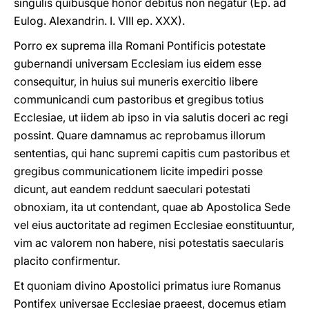
singulis quibusque honor debitus non negatur (Ep. ad
Eulog. Alexandrin. I. VIII ep. XXX).
Porro ex suprema illa Romani Pontificis potestate
gubernandi universam Ecclesiam ius eidem esse
consequitur, in huius sui muneris exercitio libere
communicandi cum pastoribus et gregibus totius
Ecclesiae, ut iidem ab ipso in via salutis doceri ac regi
possint. Quare damnamus ac reprobamus illorum
sententias, qui hanc supremi capitis cum pastoribus et
gregibus communicationem licite impediri posse
dicunt, aut eandem reddunt saeculari potestati
obnoxiam, ita ut contendant, quae ab Apostolica Sede
vel eius auctoritate ad regimen Ecclesiae eonstituuntur,
vim ac valorem non habere, nisi potestatis saecularis
placito confirmentur.
Et quoniam divino Apostolici primatus iure Romanus
Pontifex universae Ecclesiae praeest, docemus etiam