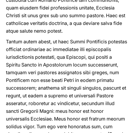
custodita cum Romano Pontifice tam communionis,
quam eiusdem fidei professionis unitate, Ecclesia
Christi sit unus grex sub uno summo pastore. Haec est
catholicae veritatis doctrina, a qua deviare salva fide
atque salute nemo potest.
Tantum autem abest, ut haec Summi Pontificis potestas
officiat ordinariae ac immediatae illi episcopalis
iurisdictionis potestati, qua Episcopi, qui positi a
Spiritu Sancto in Apostolorum locum successerunt,
tamquam veri pastores assignatos sibi greges, num
Pontificem non esse beati Petri in eodem primatu
successorem; anathema sit singuli singulos, pascunt et
regunt, ut eadem a supremo et universali Pastore
asseratur, roboretur ac vindicetur, secundum illud
sancti Gregorii Magni: meus honor est honor
universalis Ecclesiae. Meus honor est fratrum meorum
solidus vigor. Tum ego vere honoratus sum, cum