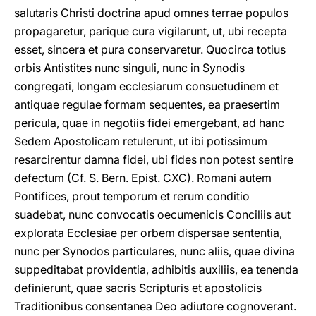
salutaris Christi doctrina apud omnes terrae populos
propagaretur, parique cura vigilarunt, ut, ubi recepta
esset, sincera et pura conservaretur. Quocirca totius
orbis Antistites nunc singuli, nunc in Synodis
congregati, longam ecclesiarum consuetudinem et
antiquae regulae formam sequentes, ea praesertim
pericula, quae in negotiis fidei emergebant, ad hanc
Sedem Apostolicam retulerunt, ut ibi potissimum
resarcirentur damna fidei, ubi fides non potest sentire
defectum (Cf. S. Bern. Epist. CXC). Romani autem
Pontifices, prout temporum et rerum conditio
suadebat, nunc convocatis oecumenicis Conciliis aut
explorata Ecclesiae per orbem dispersae sententia,
nunc per Synodos particulares, nunc aliis, quae divina
suppeditabat providentia, adhibitis auxiliis, ea tenenda
definierunt, quae sacris Scripturis et apostolicis
Traditionibus consentanea Deo adiutore cognoverant.