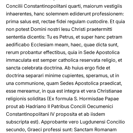
Concilii Constantinopolitani quarti, maiorum vestigiis
inhaerentes, hanc solemnem ediderunt professionem:
prima salus est, rectae fidei regulam custodire. Et quia
non potest Domini nostri Iesu Christi praetermitti
sententia dicentis: Tu es Petrus, et super hanc petram
aedificabo Ecclesiam meam, haec, quae dicta sunt,
rerum probantur effectibus, quia in Sede Apostolica
immaculata est semper catholica reservata religio, et
sancta celebrata doctrina. Ab huius ergo fide et
doctrina separari minime cupientes, speramus, ut in
una communione, quam Sedes Apostolica praedicat,
esse mereamur, in qua est integra et vera Christianae
religionis soliditas (Ex formula S. Hormisdae Papae
prout ab Hadriano II Patribus Concili Oecumenici
Constantinopolitani IV proposita et ab iisdem
subscripta est). Approbante vero Lugdunensi Concilio
secundo, Graeci professi sunt: Sanctam Romanam