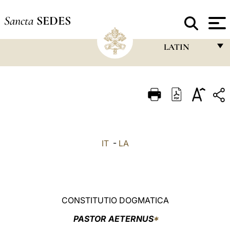
Sancta
SEDES
LATIN
FRANÇAIS
ENGLISH
ITALIANO
PORTUGUÊS
IT
-
LA
ESPAÑOL
DEUTSCH
POLSKI
CONSTITUTIO DOGMATICA
العربيّة
PASTOR AETERNUS
*
中文