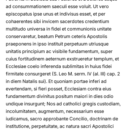
ad consummationem saeculi esse voluit. Ut vero
episcopatus ipse unus et indivisus esset, et per
cohaerentes sibi invicem sacerdotes credentium
multitudo universa in fidei et communionis unitate
conservaretur, beatum Petrum ceteris Apostolis
praeponens in ipso instituit perpetuum utriusque
unitatis principium ac visibile fundamentum, super
cuius fortitudinem aeternum exstrueretur templum, et
Ecclesiae coelo inferenda sublimitas in huius fidei
firmitate consurgeret (S. Leo M. serm. IV (al. III) cap. 2
in diem Natalis sui). Et quoniam portae inferi ad
evertendam, si fieri posset, Ecclesiam contra eius
fundamentum divinitus positum maiori in dies odio
undique insurgunt; Nos ad catholici gregis custodiam,
incolumitatem, augmentum, necessarium esse
iudicamus, sacro approbante Concilio, doctrinam de
institutione, perpetuitate, ac natura sacri Apostolici