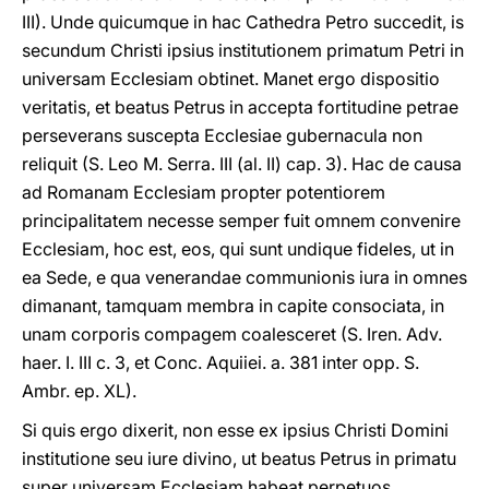
III). Unde quicumque in hac Cathedra Petro succedit, is
secundum Christi ipsius institutionem primatum Petri in
universam Ecclesiam obtinet. Manet ergo dispositio
veritatis, et beatus Petrus in accepta fortitudine petrae
perseverans suscepta Ecclesiae gubernacula non
reliquit (S. Leo M. Serra. III (al. II) cap. 3). Hac de causa
ad Romanam Ecclesiam propter potentiorem
principalitatem necesse semper fuit omnem convenire
Ecclesiam, hoc est, eos, qui sunt undique fideles, ut in
ea Sede, e qua venerandae communionis iura in omnes
dimanant, tamquam membra in capite consociata, in
unam corporis compagem coalesceret (S. Iren. Adv.
haer. I. III c. 3, et Conc. Aquiiei. a. 381 inter opp. S.
Ambr. ep. XL).
Si quis ergo dixerit, non esse ex ipsius Christi Domini
institutione seu iure divino, ut beatus Petrus in primatu
super universam Ecclesiam habeat perpetuos