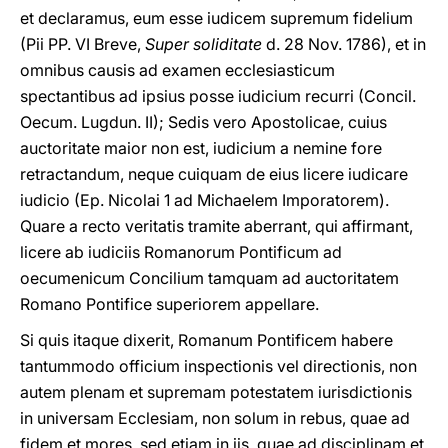
et declaramus, eum esse iudicem supremum fidelium
(Pii PP. VI Breve,
Super soliditate
d. 28 Nov. 1786), et in
omnibus causis ad examen ecclesiasticum
spectantibus ad ipsius posse iudicium recurri (Concil.
Oecum. Lugdun. II); Sedis vero Apostolicae, cuius
auctoritate maior non est, iudicium a nemine fore
retractandum, neque cuiquam de eius licere iudicare
iudicio (Ep. Nicolai 1 ad Michaelem Imporatorem).
Quare a recto veritatis tramite aberrant, qui affirmant,
licere ab iudiciis Romanorum Pontificum ad
oecumenicum Concilium tamquam ad auctoritatem
Romano Pontifice superiorem appellare.
Si quis itaque dixerit, Romanum Pontificem habere
tantummodo officium inspectionis vel directionis, non
autem plenam et supremam potestatem iurisdictionis
in universam Ecclesiam, non solum in rebus, quae ad
fidem et mores, sed etiam in iis, quae ad disciplinam et