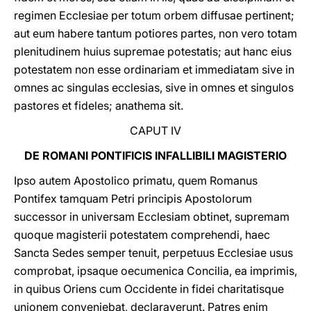
regimen Ecclesiae per totum orbem diffusae pertinent;
aut eum habere tantum potiores partes, non vero totam
plenitudinem huius supremae potestatis; aut hanc eius
potestatem non esse ordinariam et immediatam sive in
omnes ac singulas ecclesias, sive in omnes et singulos
pastores et fideles; anathema sit.
CAPUT IV
DE ROMANI PONTIFICIS INFALLIBILI MAGISTERIO
Ipso autem Apostolico primatu, quem Romanus
Pontifex tamquam Petri principis Apostolorum
successor in universam Ecclesiam obtinet, supremam
quoque magisterii potestatem comprehendi, haec
Sancta Sedes semper tenuit, perpetuus Ecclesiae usus
comprobat, ipsaque oecumenica Concilia, ea imprimis,
in quibus Oriens cum Occidente in fidei charitatisque
unionem conveniebat, declaraverunt. Patres enim