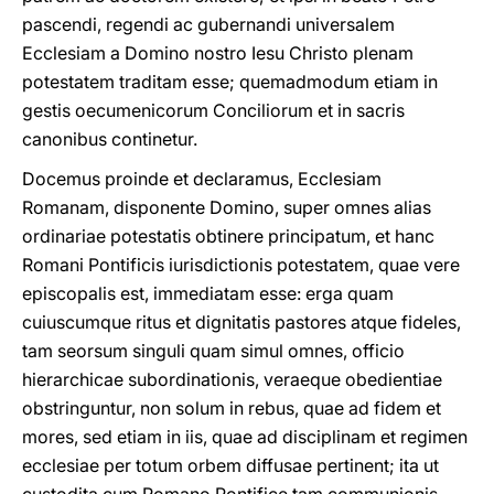
pascendi, regendi ac gubernandi universalem
Ecclesiam a Domino nostro Iesu Christo plenam
potestatem traditam esse; quemadmodum etiam in
gestis oecumenicorum Conciliorum et in sacris
canonibus continetur.
Docemus proinde et declaramus, Ecclesiam
Romanam, disponente Domino, super omnes alias
ordinariae potestatis obtinere principatum, et hanc
Romani Pontificis iurisdictionis potestatem, quae vere
episcopalis est, immediatam esse: erga quam
cuiuscumque ritus et dignitatis pastores atque fideles,
tam seorsum singuli quam simul omnes, officio
hierarchicae subordinationis, veraeque obedientiae
obstringuntur, non solum in rebus, quae ad fidem et
mores, sed etiam in iis, quae ad disciplinam et regimen
ecclesiae per totum orbem diffusae pertinent; ita ut