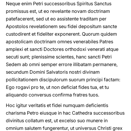
Neque enim Petri successoribus Spiritus Sanctus
promissus est, ut eo revelante novam doctrinam
patefacerent, sed ut eo assistente traditam per
Apostolos revelationem seu fidei depositum sancte
custodirent et fideliter exponerent. Quorum quidem
apostolicam doctrinam omnes venerabiles Patres
amplexi et sancti Doctores orthodoxi venerati atque
secuti sunt; plenissime scientes, hanc sancti Petri
Sedem ab omni semper errore illibatam permanere,
secundum Domini Salvatoris nostri divinam
pollicitationem discipulorum suorum principi factam:
Ego rogavi pro te, ut non deficiat fides tua, et tu
aliquando conversus confirma fratres tuos.
Hoc igitur veritatis et fidei numquam deficientis
charisma Petro eiusque in hac Cathedra successoribus
divinitus collatum est, ut excelso suo munere in
omnium salutem fungerentur, ut universus Christi grex