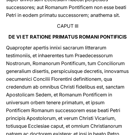
successores; aut Romanum Pontificem non esse beati
Petri in eodem primatu successorem; anathema sit.
CAPUT III
DE VI ET RATIONE PRIMATUS ROMANI PONTIFICIS
Quapropter apertis innixi sacrarum litterarum
testimoniis, et inhaerentes tum Praedecessorum
Nostrorum, Romanorum Pontificum, tum Conciliorum
generalium disertis, perspicuisque decretis, innovamus
oecumenici Concilii Florentini definitionem, qua
credendum ab omnibus Christi fidelibus est, sanctam
Apostolicam Sedem, et Romanum Pontificem in
universum orbem tenere primatum, et ipsum
Pontificem Romanum successorem esse beati Petri
principis Apostolorum, et verum Christi Vicarium,
totiusque Ecclesiae caput, et omnium Christianorum
patrem ac doctorem existere; et ipsi in beato Petro