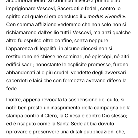
accomodamento. Si continuò invece a punire e ad
imprigionare Vescovi, Sacerdoti e fedeli, contro lo
spirito col quale si era concluso il «
modus vivendi
».
Con somma afflizione vedemmo che non solo non si
richiamarono dall’esilio tutti i Vescovi, ma anzi qualche
altro fu espulso oltre confine, senza neppure
l’apparenza di legalità; in alcune diocesi non si
restituirono né chiese né seminari, né episcòpi, né altri
edifici sacri; nonostante le esplicite promesse, furono
abbandonati alle più crudeli vendette degli avversari
sacerdoti e laici che con fermezza avevano difeso la
fede.
Inoltre, appena revocata la sospensione del culto, si
notò ben presto un inasprimento della campagna della
stampa contro il Clero, la Chiesa e contro Dio stesso;
ed è risaputo come la Santa Sede abbia dovuto
riprovare e proscrivere una di tali pubblicazioni che,