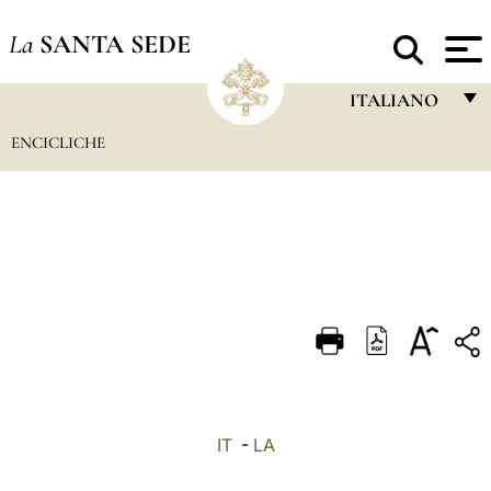
La
SANTA SEDE
ITALIANO
ENCICLICHE
FRANÇAIS
ENGLISH
ITALIANO
PORTUGUÊS
ESPAÑOL
DEUTSCH
POLSKI
العربيّة
IT
-
LA
中文