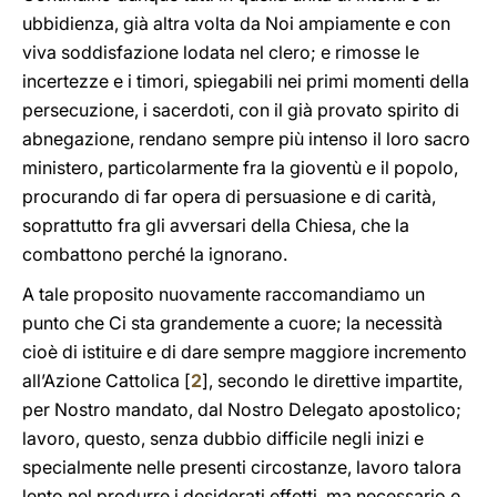
ubbidienza, già altra volta da Noi ampiamente e con
viva soddisfazione lodata nel clero; e rimosse le
incertezze e i timori, spiegabili nei primi momenti della
persecuzione, i sacerdoti, con il già provato spirito di
abnegazione, rendano sempre più intenso il loro sacro
ministero, particolarmente fra la gioventù e il popolo,
procurando di far opera di persuasione e di carità,
soprattutto fra gli avversari della Chiesa, che la
combattono perché la ignorano.
A tale proposito nuovamente raccomandiamo un
punto che Ci sta grandemente a cuore; la necessità
cioè di istituire e di dare sempre maggiore incremento
all’Azione Cattolica [
2
], secondo le direttive impartite,
per Nostro mandato, dal Nostro Delegato apostolico;
lavoro, questo, senza dubbio difficile negli inizi e
specialmente nelle presenti circostanze, lavoro talora
lento nel produrre i desiderati effetti, ma necessario e