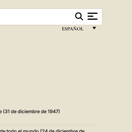
ESPAÑOL
FRANÇAIS
ENGLISH
ITALIANO
PORTUGUÊS
ESPAÑOL
DEUTSCH
POLSKI
e (31 de diciembre de 1947)
العربيّة
de todo el mundo (24 de diciembre de