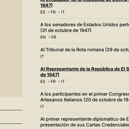
1947)
-
-
ES
FR
IT
A los senadores de Estados Unidos perte
(31 de octubre de 1947)
-
EN
FR
Al Tribunal de la Rota romana (29 de oct
IT
Al Representante de la República de El 
de 1947)
-
-
ES
FR
IT
A los participantes en el primer Congreso
Artesanos Italianos (20 de octubre de 19
IT
Al primer representante diplomático de E
presentación de sus Cartas Credenciales