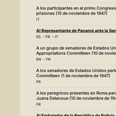
A los participantes en el primo Congreso
prisiones (15 de noviembre de 1947)
IT
Al Representante de Panamá ante la San
-
-
ES
FR
IT
A un grupo de senadores de Estados Uni
Appropriations Committee» (10 de novi
-
EN
FR
A los senadores de Estados Unidos pert
Committee» (1 de noviembre de 1947)
FR
A los peregrinos presentes en Roma para 
Juana Delanoue (10 de noviembre de 19
FR
Al Embajador de la República de Bolivia