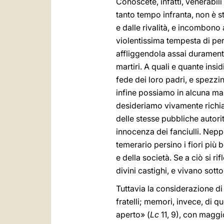
Conoscete, infatti, venerabili 
tanto tempo infranta, non è s
e dalle rivalità, e incombono
violentissima tempesta di per
affliggendola assai durament
martiri. A quali e quante insi
fede dei loro padri, e spezzi
infine possiamo in alcuna ma
desideriamo vivamente richiama
delle stesse pubbliche autor
innocenza dei fanciulli. Nepp
temerario persino i fiori più 
e della società. Se a ciò si r
divini castighi, e vivano sott
Tuttavia la considerazione di
fratelli; memori, invece, di q
aperto» (
Lc
11, 9), con maggi