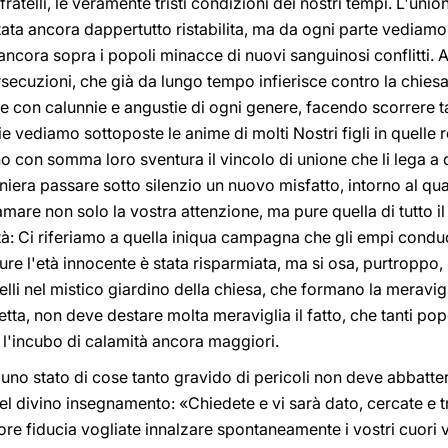
fratelli, le veramente tristi condizioni dei nostri tempi. L'unio
tata ancora dappertutto ristabilita, ma da ogni parte vediamo 
 ancora sopra i popoli minacce di nuovi sanguinosi conflitti. 
secuzioni, che già da lungo tempo infierisce contro la chiesa, 
e con calunnie e angustie di ogni genere, facendo scorrere t
die vediamo sottoposte le anime di molti Nostri figli in quelle r
no con somma loro sventura il vincolo di unione che li lega a
niera passare sotto silenzio un nuovo misfatto, intorno al q
re non solo la vostra attenzione, ma pure quella di tutto il c
ità: Ci riferiamo a quella iniqua campagna che gli empi cond
ure l'età innocente è stata risparmiata, ma si osa, purtroppo
belli nel mistico giardino della chiesa, che formano la meravi
ifletta, non deve destare molta meraviglia il fatto, che tanti p
o l'incubo di calamità ancora maggiori.
 uno stato di cose tanto gravido di pericoli non deve abbatter
uel divino insegnamento: «Chiedete e vi sarà dato, cercate e t
ore fiducia vogliate innalzare spontaneamente i vostri cuori 