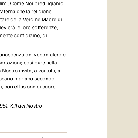
 climi. Come Noi prediligiamo
raterna che la religione
ltare della Vergine Madre di
evierà le loro sofferenze,
mente confidiamo, di
 conoscenza del vostro clero e
rtazioni; così pure nella
ostro invito, a voi tutti, al
l rosario mariano secondo
i, con effusione di cuore
51, XIII del Nostro