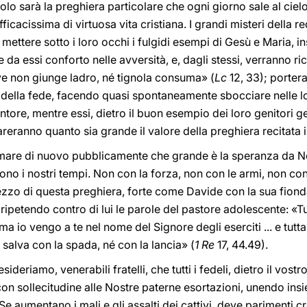
olo sarà la preghiera particolare che ogni giorno sale al ciel
fficacissima di virtuosa vita cristiana. I grandi misteri della r
 mettere sotto i loro occhi i fulgidi esempi di Gesù e Maria, 
re da essi conforto nelle avversità, e, dagli stessi, verranno 
ove non giunge ladro, né tignola consuma» (
Lc
12, 33); porter
ità della fede, facendo quasi spontaneamente sbocciare nelle l
ore, mentre essi, dietro il buon esempio dei loro genitori g
pareranno quanto sia grande il valore della preghiera recitata
mare di nuovo pubblicamente che grande è la speranza da Noi
ggono i nostri tempi. Non con la forza, non con le armi, non 
ezzo di questa preghiera, forte come Davide con la sua fionda
 ripetendo contro di lui le parole del pastore adolescente: «T
ma io vengo a te nel nome del Signore degli eserciti ... e tutt
salva con la spada, né con la lancia» (
1 Re
17, 44.49).
deriamo, venerabili fratelli, che tutti i fedeli, dietro il vost
n sollecitudine alle Nostre paterne esortazioni, unendo insiem
 Se aumentano i mali e gli assalti dei cattivi, deve parimenti