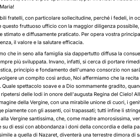
 Maria!
li fratelli, con particolare sollecitudine, perché i fedeli, i
questo fruttuoso ufficio con la maggior diligenza possibile, e
stimato e diffusamente praticato. Per opera vostra principa
za, il valore e la salutare efficacia.
o che in seno alla famiglia sia dappertutto diffusa la consue
pre più sviluppata. Invano, infatti, si cerca di portare rimedio
mestica, principio e fondamento dell'umano consorzio non sar
volgere un compito così arduo, Noi affermiamo che la recita d
 Quale spettacolo soave e a Dio sommamente gradito, quando,
ripetersi delle lodi in onore dell'augusta Regina del Cielo! Allo
ine della Vergine, con una mirabile unione di cuori, i genitor
 piamente con gli assenti, coi trapassati; tutti infine li strin
 alla Vergine santissima, che, come madre amorosissima, verr
e su di essi con abbondanza i doni della concordia e della pac
a simile a quella di Nazaret, diventerà una terrestre dimora di 