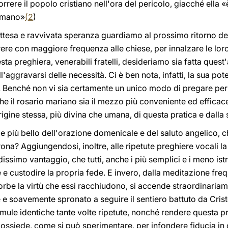
orrere il popolo cristiano nell'ora del pericolo, giacché ella «
 umano»
(
2
)
ttesa e ravvivata speranza guardiamo al prossimo ritorno del
rere con maggiore frequenza alle chiese, per innalzare le lor
ta preghiera, venerabili fratelli, desideriamo sia fatta que
'aggravarsi delle necessità. Ci è ben nota, infatti, la sua pot
e. Benché non vi sia certamente un unico modo di pregare pe
che il rosario mariano sia il mezzo più conveniente ed efficac
igine stessa, più divina che umana, di questa pratica e dalla 
o e più bello dell'orazione domenicale e del saluto angelico, c
rona? Aggiungendosi, inoltre, alle ripetute preghiere vocali l
ndissimo vantaggio, che tutti, anche i più semplici e i meno ist
 e custodire la propria fede. E invero, dalla meditazione freq
orbe la virtù che essi racchiudono, si accende straordinariam
e e soavemente spronato a seguire il sentiero battuto da Cri
rmule identiche tante volte ripetute, nonché rendere questa pr
 possiede, come si può sperimentare, per infondere fiducia in 