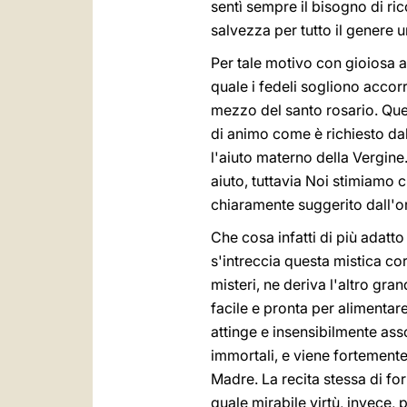
sentì sempre il bisogno di ric
salvezza per tutto il genere
Per tale motivo con gioiosa a
quale i fedeli sogliono accor
mezzo del santo rosario. Ques
di animo come è richiesto dall
l'aiuto materno della Vergin
aiuto, tuttavia Noi stimiamo 
chiaramente suggerito dall'or
Che cosa infatti di più adatt
s'intreccia questa mistica co
misteri, ne deriva l'altro gra
facile e pronta per alimentare
attinge e insensibilmente ass
immortali, e viene fortement
Madre. La recita stessa di fo
quale mirabile virtù, invece,