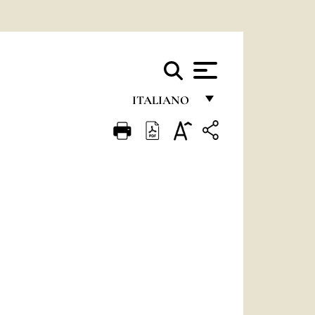
ITALIANO
FRANÇAIS
ENGLISH
ITALIANO
PORTUGUÊS
ESPAÑOL
DEUTSCH
POLSKI