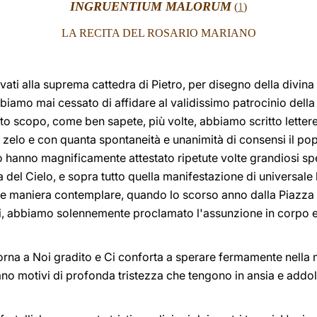
INGRUENTIUM MALORUM
(
1
)
LA RECITA DEL ROSARIO MARIANO
vati alla suprema cattedra di Pietro, per disegno della divina 
amo mai cessato di affidare al validissimo patrocinio della 
to scopo, come ben sapete, più volte, abbiamo scritto lettere
to zelo e con quanta spontaneità e unanimità di consensi il po
 Lo hanno magnificamente attestato ripetute volte grandiosi sp
del Cielo, e sopra tutto quella manifestazione di universale l
 maniera contemplare, quando lo scorso anno dalla Piazza S
i, abbiamo solennemente proclamato l'assunzione in corpo e
torna a Noi gradito e Ci conforta a sperare fermamente nella m
ano motivi di profonda tristezza che tengono in ansia e addo