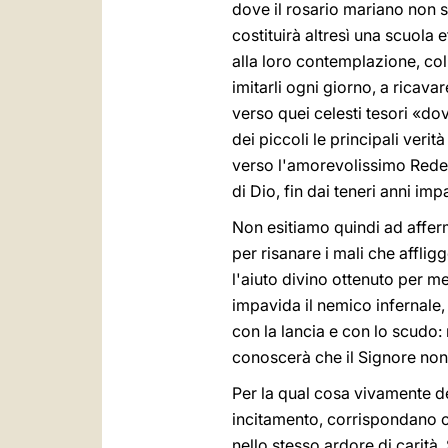
dove il rosario mariano non s
costituirà altresì una scuola e
alla loro contemplazione, col
imitarli ogni giorno, a ricava
verso quei celesti tesori «d
dei piccoli le principali ver
verso l'amorevolissimo Redent
di Dio, fin dai teneri anni im
Non esitiamo quindi ad affer
per risanare i mali che affli
l'aiuto divino ottenuto per m
impavida il nemico infernale,
con la lancia e con lo scudo: 
conoscerà che il Signore non 
Per la qual cosa vivamente desi
incitamento, corrispondano co
nello stesso ardore di carità.