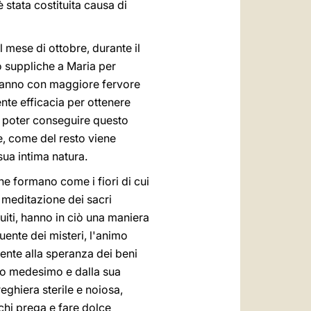
è stata costituita causa di
 mese di ottobre, durante il
o suppliche a Maria per
st'anno con maggiore fervore
ente efficacia per ottenere
r poter conseguire questo
e, come del resto viene
sua intima natura.
he formano come i fiori di cui
a meditazione dei sacri
ruiti, hanno in ciò una maniera
uente dei misteri, l'animo
ente alla speranza dei beni
sto medesimo e dalla sua
eghiera sterile e noiosa,
chi prega e fare dolce