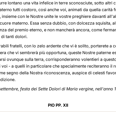
re lontano una vita infelice in terre sconosciute, sotto altri
terno tutti costoro, così anche voi, animati da quella carità f
, insieme con le Nostre unite le vostre preghiere davanti all'a
cuore materno. Essa senza dubbio, con dolcezza squisita, all
ranza del premio eterno, e non mancherà ancora, come ferma
di tanti dolori.
ili fratelli, con lo zelo ardente che vi è solito, porterete a
era che vi sembrerà più opportuna, queste Nostre paterne eso
arsi ovunque sulla terra, corrisponderanno volentieri a questo N
 voi - a quelli in particolare che specialmente reciteranno i
me segno della Nostra riconoscenza, auspice di celesti favor
dizione.
ettembre, festa dei Sette Dolori di Maria vergine, nell'anno 19
PIO PP. XII