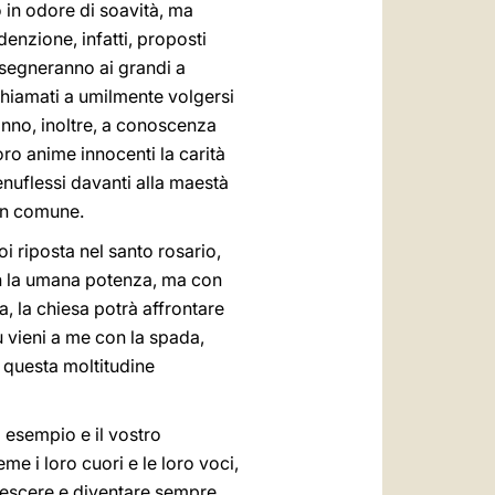
o in odore di soavità, ma
edenzione, infatti, proposti
insegneranno ai grandi a
richiamati a umilmente volgersi
anno, inoltre, a conoscenza
oro anime innocenti la carità
enuflessi davanti alla maestà
 in comune.
 riposta nel santo rosario,
con la umana potenza, ma con
, la chiesa potrà affrontare
u vieni a me con la spada,
a questa moltitudine
ro esempio e il vostro
e i loro cuori e le loro voci,
 crescere e diventare sempre