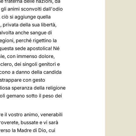
ne fraterna delle nazioni, da
gli animi sconvolti dall'odio
A ciò si aggiunge quella
privata della sua libertà,
alvolta anche sangue di
egioni, perché rigettino la
 questa sede apostolica! Né
uale, con immenso dolore,
lero, dei singoli genitori e
ucono a danno della candida
, strappare con gesto
gliosa speranza della religione
opoli gemano sotto il peso dei
e il vostro animo, venerabili
roverete, bussate e vi sarà
verso la Madre di Dio, cui