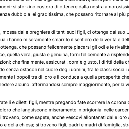
 i buoni; si sforzino costoro di ottenere dalla nostra amorosi
nza dubbio a lei graditissima, che possano ritornare al più p
mossa dalle preghiere di tanti suoi figli, ci ottenga dal suo Uni
ali hanno miseramente smarrito il sentiero della verità e della
ottenga, che possano felicemente placarsi gli odi e le rivalità,
e, quella vera, giusta e genuina, torni felicemente a risplender
zioni; che finalmente, assicurati, com'è giusto, i diritti della 
 senza ostacoli nel cuore degli uomini, fra le classi sociali e 
nte i popoli tra di loro e li conduca a quella prosperità che 
senza ledere alcuno, affermandosi sempre maggiormente, per l
atelli e diletti figli, mentre pregando fate scorrere la corona 
oloro che languiscono miseramente in prigionia, nelle carceri
i trovano, come sapete, anche vescovi allontanati dalle loro
Dio e della chiesa; si trovano figli, padri e madri di famiglia, s