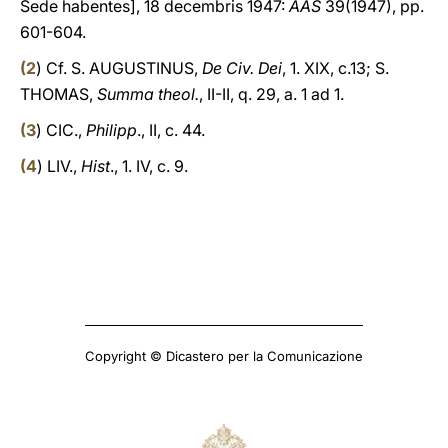
Sede habentes], 18 decembris 1947:
AAS
39(1947), pp.
601-604.
(
2
) Cf. S. AUGUSTINUS,
De Civ. Dei
, 1. XIX, c.13; S.
THOMAS,
Summa theol.
, II-II, q. 29, a. 1 ad 1.
(
3
) CIC.,
Philipp
., II, c. 44.
(
4
) LIV.,
Hist
., 1. IV, c. 9.
Copyright © Dicastero per la Comunicazione