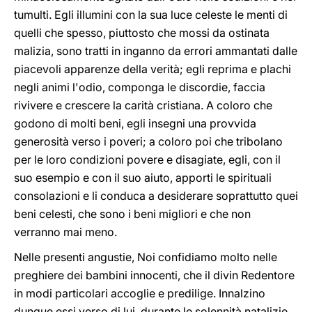
tumulti. Egli illumini con la sua luce celeste le menti di
quelli che spesso, piuttosto che mossi da ostinata
malizia, sono tratti in inganno da errori ammantati dalle
piacevoli apparenze della verità; egli reprima e plachi
negli animi l'odio, componga le discordie, faccia
rivivere e crescere la carità cristiana. A coloro che
godono di molti beni, egli insegni una provvida
generosità verso i poveri; a coloro poi che tribolano
per le loro condizioni povere e disagiate, egli, con il
suo esempio e con il suo aiuto, apporti le spirituali
consolazioni e li conduca a desiderare soprattutto quei
beni celesti, che sono i beni migliori e che non
verranno mai meno.
Nelle presenti angustie, Noi confidiamo molto nelle
preghiere dei bambini innocenti, che il divin Redentore
in modi particolari accoglie e predilige. Innalzino
dunque essi verso di lui, durante le solennità natalizie,