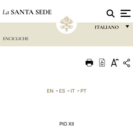
La
SANTA SEDE
ITALIANO
ENCICLICHE
FRANÇAIS
ENGLISH
ITALIANO
PORTUGUÊS
ESPAÑOL
EN
-
ES
-
IT
-
PT
DEUTSCH
POLSKI
العربيّة
PIO XII
中文