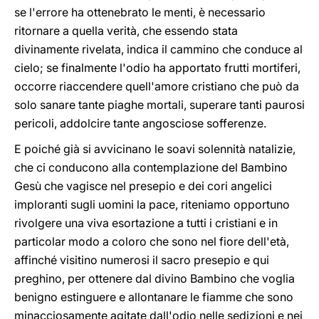
se l'errore ha ottenebrato le menti, è necessario
ritornare a quella verità, che essendo stata
divinamente rivelata, indica il cammino che conduce al
cielo; se finalmente l'odio ha apportato frutti mortiferi,
occorre riaccendere quell'amore cristiano che può da
solo sanare tante piaghe mortali, superare tanti paurosi
pericoli, addolcire tante angosciose sofferenze.
E poiché già si avvicinano le soavi solennità natalizie,
che
ci conducono alla contemplazione del Bambino
Gesù che vagisce nel presepio e dei cori angelici
imploranti sugli uomini la pace, riteniamo opportuno
rivolgere una viva esortazione a tutti i cristiani e in
particolar modo a coloro che sono nel fiore dell'età,
affinché visitino numerosi il sacro presepio e qui
preghino, per ottenere dal divino Bambino che voglia
benigno estinguere e allontanare le fiamme che sono
minacciosamente agitate dall'odio nelle sedizioni e nei