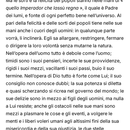
Ma le sorti e la felicità dei popoli stanno nelle mani di «
quello Imperador che lassù regna
», il quale è Padre
dei lumi, e fonte di ogni perfetto bene nell’universo. Al
pari della felicità e delle sorti dei popoli tiene nelle sue
mani anche i cuori degli uomini: in qualunque parte
vorrà, li inclinerà. Egli sa allargare, restringere, fermare
o dirigere la loro volontà senza mutarne la natura.
Nell’opera dell’uomo tutto è debole come l’uomo;
timidi sono i suoi pensieri, incerte le sue provvidenze,
rigidi i suoi mezzi, vacillanti i suoi passi, buio il suo
termine. Nell’opera di Dio tutto è forte come Lui; il suo
consiglio non conosce dubbi; la sua potenza si diletta
e quasi scherzando si ricrea nel governo del mondo; le
sue delizie sono in mezzo ai figli degli uomini, ma nulla
a Lui resiste; anche gli ostacoli nelle sue mani sono
mezzi a plasmare le cose e gli eventi, a volgere le
menti e i liberi voleri umani agli altissimi fini della sua
misericordia e della sua giustizia, le due stelle