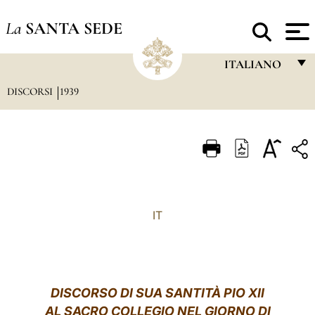
La
SANTA SEDE
ITALIANO
DISCORSI
1939
FRANÇAIS
ENGLISH
ITALIANO
PORTUGUÊS
ESPAÑOL
IT
DEUTSCH
POLSKI
العربيّة
DISCORSO DI SUA SANTITÀ PIO XII
AL SACRO COLLEGIO NEL GIORNO DI
中文