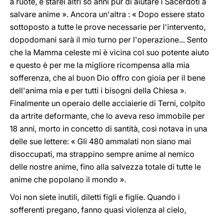
a ruote, e starei altri so anni pur di aiutare i Sacerdoti a
salvare anime ». Ancora un'altra : « Dopo essere stato
sottoposto a tutte le prove necessarie per l'intervento,
dopodomani sarà il mio turno per l'operazione... Sento
che la Mamma celeste mi è vicina col suo potente aiuto
e questo è per me la migliore ricompensa alla mia
sofferenza, che al buon Dio offro con gioia per il bene
dell'anima mia e per tutti i bisogni della Chiesa ».
Finalmente un operaio delle acciaierie di Terni, colpito
da artrite deformante, che lo aveva reso immobile per
18 anni, morto in concetto di santità, così notava in una
delle sue lettere: « Gli 480 ammalati non siano mai
disoccupati, ma strappino sempre anime al nemico
delle nostre anime, fino alla salvezza totale di tutte le
anime che popolano il mondo ».
Voi non siete inutili, diletti figli e figlie. Quando i
sofferenti pregano, fanno quasi violenza al cielo,