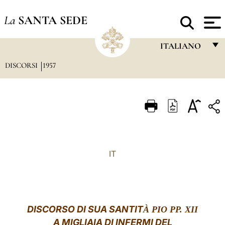
La
SANTA SEDE
ITALIANO
DISCORSI
1957
FRANÇAIS
ENGLISH
ITALIANO
PORTUGUÊS
ESPAÑOL
IT
DEUTSCH
POLSKI
العربيّة
DISCORSO
DI SUA SANTIT
À PIO PP. XII
A MIGLIAIA DI INFERMI DEL
中文