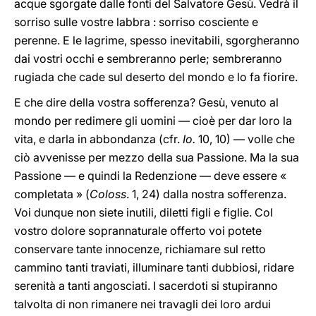
acque sgorgate dalle fonti del Salvatore Gesù. Vedrà il
sorriso sulle vostre labbra : sorriso cosciente e
perenne. E le lagrime, spesso inevitabili, sgorgheranno
dai vostri occhi e sembreranno perle; sembreranno
rugiada che cade sul deserto del mondo e lo fa fiorire.
E che dire della vostra sofferenza? Gesù, venuto al
mondo per redimere gli uomini — cioè per dar loro la
vita, e darla in abbondanza (cfr.
Io.
10, 10) — volle che
ciò avvenisse per mezzo della sua Passione. Ma la sua
Passione — e quindi la Redenzione — deve essere «
completata » (
Coloss
. 1, 24) dalla nostra sofferenza.
Voi dunque non siete inutili, diletti figli e figlie. Col
vostro dolore soprannaturale offerto voi potete
conservare tante innocenze, richiamare sul retto
cammino tanti traviati, illuminare tanti dubbiosi, ridare
serenità a tanti angosciati. I sacerdoti si stupiranno
talvolta di non rimanere nei travagli dei loro ardui