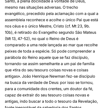
Santo, a plena docilidade à vontade de Deus,
mesmo nas situações adversas. O trecho
evangélico, precedido pela aclamação com a qual a
assembleia reconhece e acolhe o único Pai que está
nos céus e o único Mestre, Cristo (cf. Mt 23, 9b.
10b), é retirado do Evangelho segundo São Mateus
(Mt 13, 47-52), no qual o Reino de Deus é
comparado a uma rede lançada ao mar que recolhe
peixes de toda a espécie. Só pode compreender a
parábola do Reino aquele que se faz discípulo,
tornando-se assim semelhante a um pai de família
que «tira do seu tesouro coisas novas e coisas
antigas». João Henrique Newman fez-se discípulo
na busca da verdade de Deus: por isso se tornou,
para a comunidade dos crentes, um doutor da fé,
capaz de extrair do seu tesouro coisas novas e
antigas, indo buscar a todo o tesouro da Revelação,
fonte inesgotável da sabedoria dos Santos.