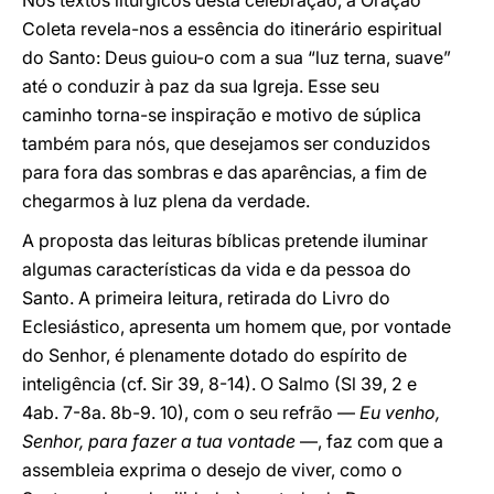
Nos textos litúrgicos desta celebração, a Oração
Coleta revela-nos a essência do itinerário espiritual
do Santo: Deus guiou-o com a sua “luz terna, suave”
até o conduzir à paz da sua Igreja. Esse seu
caminho torna-se inspiração e motivo de súplica
também para nós, que desejamos ser conduzidos
para fora das sombras e das aparências, a fim de
chegarmos à luz plena da verdade.
A proposta das leituras bíblicas pretende iluminar
algumas características da vida e da pessoa do
Santo. A primeira leitura, retirada do Livro do
Eclesiástico, apresenta um homem que, por vontade
do Senhor, é plenamente dotado do espírito de
inteligência (cf. Sir 39, 8-14). O Salmo (Sl 39, 2 e
4ab. 7-8a. 8b-9. 10), com o seu refrão —
Eu venho,
Senhor, para fazer a tua vontade
—, faz com que a
assembleia exprima o desejo de viver, como o