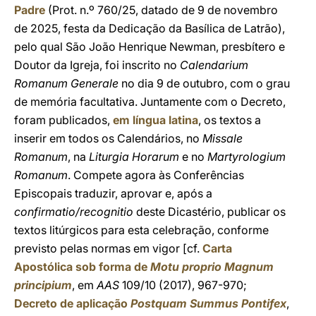
Padre
(Prot. n.º 760/25, datado de 9 de novembro
de 2025, festa da Dedicação da Basílica de Latrão),
pelo qual São João Henrique Newman, presbítero e
Doutor da Igreja, foi inscrito no
Calendarium
Romanum Generale
no dia 9 de outubro, com o grau
de memória facultativa. Juntamente com o Decreto,
foram publicados,
em língua latina
, os textos a
inserir em todos os Calendários, no
Missale
Romanum
, na
Liturgia Horarum
e no
Martyrologium
Romanum
. Compete agora às Conferências
Episcopais traduzir, aprovar e, após a
confirmatio/recognitio
deste Dicastério, publicar os
textos litúrgicos para esta celebração, conforme
previsto pelas normas em vigor [cf.
Carta
Apostólica sob forma de
Motu proprio
Magnum
principium
, em
AAS
109/10 (2017), 967-970;
Decreto de aplicação
Postquam Summus Pontifex
,