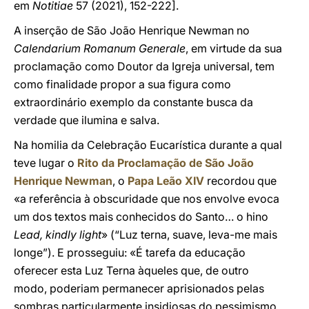
em
Notitiae
57 (2021), 152-222].
A inserção de São João Henrique Newman no
Calendarium Romanum Generale
, em virtude da sua
proclamação como Doutor da Igreja universal, tem
como finalidade propor a sua figura como
extraordinário exemplo da constante busca da
verdade que ilumina e salva.
Na homilia da Celebração Eucarística durante a qual
teve lugar o
Rito da Proclamação de São João
Henrique Newman
, o
Papa Leão XIV
recordou que
«a referência à obscuridade que nos envolve evoca
um dos textos mais conhecidos do Santo… o hino
Lead, kindly light
» (“Luz terna, suave, leva-me mais
longe”). E prosseguiu: «É tarefa da educação
oferecer esta Luz Terna àqueles que, de outro
modo, poderiam permanecer aprisionados pelas
sombras particularmente insidiosas do pessimismo