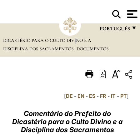
A
SANTA SÉ
PORTUGUÊS
DICASTÉRIO PARA O CULTO DIVINO E A
FRANÇAIS
DISCIPLINA DOS SACRAMENTOS
DOCUMENTOS
ENGLISH
ITALIANO
PORTUGUÊS
ESPAÑOL
[
DE
-
EN
-
ES
-
FR
-
IT
-
PT
]
DEUTSCH
Comentário do Prefeito do
POLSKI
Dicastério para o Culto Divino e a
العربيّة
Disciplina dos Sacramentos
中文