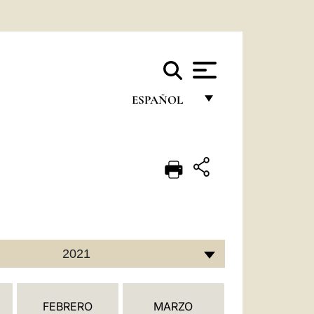
ESPAÑOL
FRANÇAIS
ENGLISH
ITALIANO
PORTUGUÊS
ESPAÑOL
2021
DEUTSCH
POLSKI
FEBRERO
MARZO