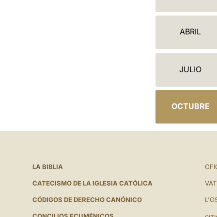
A
L
ABRIL
E
N
JULIO
D
A
OCTUBRE
R
I
O
LA BIBLIA
OFI
CATECISMO DE LA IGLESIA CATÓLICA
VAT
CÓDIGOS DE DERECHO CANÓNICO
L'O
CONCILIOS ECUMÉNICOS