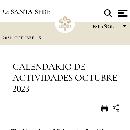
La
SANTA SEDE
ESPAÑOL
2023
OCTUBRE
15
FRANÇAIS
ENGLISH
ITALIANO
CALENDARIO DE
PORTUGUÊS
ACTIVIDADES OCTUBRE
ESPAÑOL
2023
DEUTSCH
POLSKI
العربيّة
中文