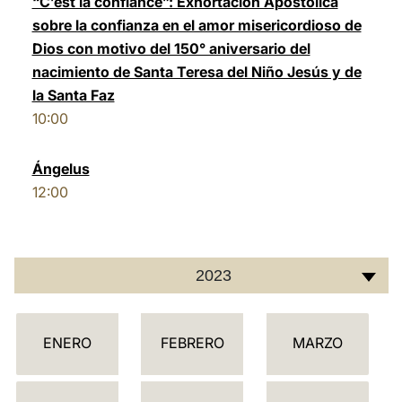
“C’est la confiance”: Exhortación Apostólica
sobre la confianza en el amor misericordioso de
LATINE
Dios con motivo del 150° aniversario del
nacimiento de Santa Teresa del Niño Jesús y de
la Santa Faz
10:00
Ángelus
12:00
2023
C
ENERO
FEBRERO
MARZO
A
L