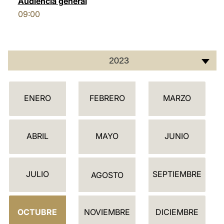
Audiencia general
09:00
LATINE
2023
C
ENERO
FEBRERO
MARZO
A
L
E
ABRIL
MAYO
JUNIO
N
D
JULIO
SEPTIEMBRE
A
AGOSTO
R
I
OCTUBRE
NOVIEMBRE
DICIEMBRE
O