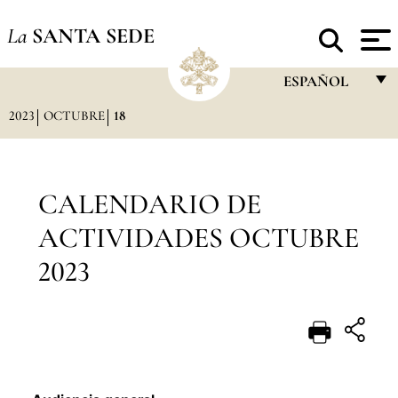
La
SANTA SEDE
ESPAÑOL
2023
OCTUBRE
18
FRANÇAIS
ENGLISH
ITALIANO
CALENDARIO DE
PORTUGUÊS
ACTIVIDADES OCTUBRE
ESPAÑOL
2023
DEUTSCH
POLSKI
العربيّة
中文