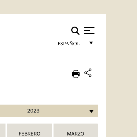
ESPAÑOL
FRANÇAIS
ENGLISH
ITALIANO
PORTUGUÊS
ESPAÑOL
2023
DEUTSCH
POLSKI
FEBRERO
MARZO