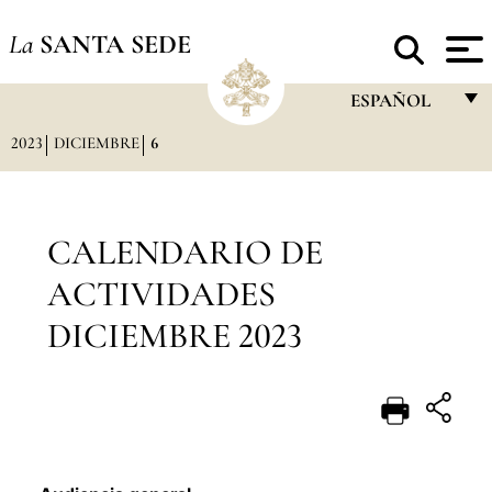
La
SANTA SEDE
ESPAÑOL
2023
DICIEMBRE
6
FRANÇAIS
ENGLISH
ITALIANO
CALENDARIO DE
PORTUGUÊS
ACTIVIDADES
ESPAÑOL
DICIEMBRE 2023
DEUTSCH
POLSKI
العربيّة
中文