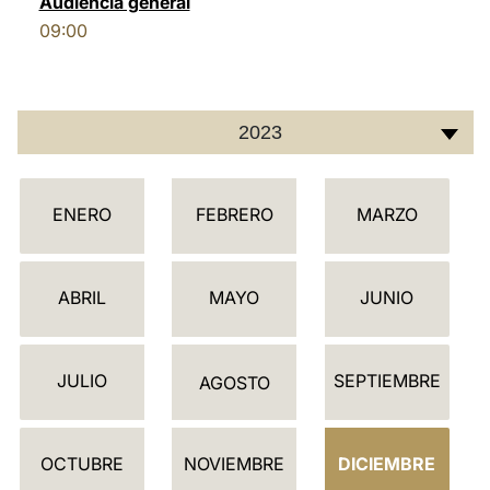
Audiencia general
09:00
LATINE
2023
C
ENERO
FEBRERO
MARZO
A
L
E
ABRIL
MAYO
JUNIO
N
D
JULIO
SEPTIEMBRE
A
AGOSTO
R
I
OCTUBRE
NOVIEMBRE
DICIEMBRE
O